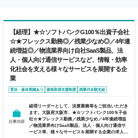
【経理】★☆ソフトバンクG100％出資子会社
☆★フレックス勤務◎／残業少なめ◎／4年連
続増益◎／物流業界向け自社SaaS製品、法
人・個人向け通信サービスなど、情報・効率
化社会を支える様々なサービスを展開する企
業
育休・産休実績あり
資格取得支援制度
残業代全額支給
学歴不問
経験者優遇
経理リーダーとして、決算業務等をご担当いただき
ます。大阪府大阪市、★☆ソフトバンク100％子会
社☆★フレックス勤務／残業少なめ／4年連続増益
仕事内容
／物流業界向けSaaS製品、法人・個人向け通信サ
ービス等、様々なサービスを展開する企業の求人で