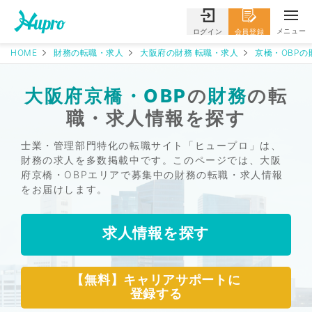
メニュー
ログイン
会員登録
HOME
財務の転職・求人
大阪府の財務 転職・求人
京橋・OBPの
大阪府京橋・OBP
の
財務
の転
職・求人情報を探す
士業・管理部門特化の転職サイト「ヒュープロ」は、
財務の求人を多数掲載中です。このページでは、大阪
府京橋・OBPエリアで募集中の財務の転職・求人情報
をお届けします。
求人情報を探す
【無料】キャリアサポートに
登録する