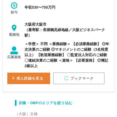
す。
年収530〜750万円
給与
大阪府大阪市
（最寄駅：長堀鶴見緑地線／大阪ビジネスパーク
勤務地
駅）
＜学歴＞ 不問 ＜業務経験＞ 【必須業務経験】 ◎年
次決算のご経験 ◎マネジメントのご経験（3名程度
以上） 【歓迎業務経験】 〇監査法人対応のご経験
応募資格
〇連結決算のご経験 ＜資格＞ 【必要資格】 ◎簿記
2級以上
ブックマーク
求人詳細を見る
京橋・OBPのエリアを絞り込む
（大阪）京橋