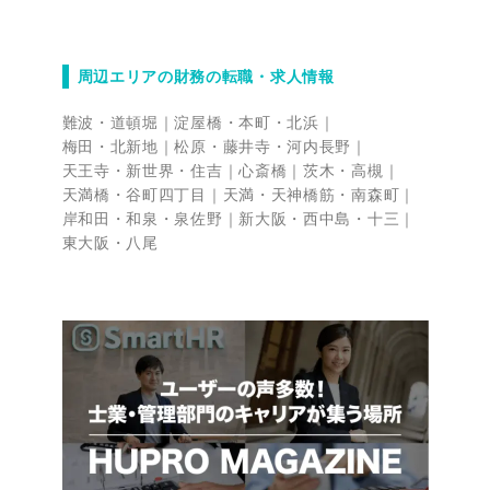
周辺エリアの財務の転職・求人情報
難波・道頓堀
淀屋橋・本町・北浜
梅田・北新地
松原・藤井寺・河内長野
天王寺・新世界・住吉
心斎橋
茨木・高槻
天満橋・谷町四丁目
天満・天神橋筋・南森町
岸和田・和泉・泉佐野
新大阪・西中島・十三
東大阪・八尾