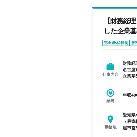
【財務経理
した企業基
完全週休2日制
服
財務経
名古屋
仕事内容
企業基
年収40
給与
愛知県
（最寄
勤務地
屋市営