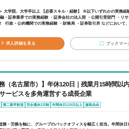
卒以上 【必要スキル・経験】 ※以下いずれかの実務経験を必須とします。
金融・証券業界での実務経験 ・証券会社の法人部 ・公開引受部門 ・リサ
品取引法に関連する実務経験をお持ちの方 ◆3 上場企業でのIR実務経験 ・金融商品取
適時開示規則に基づくIR実務経験 （目安：3年以上） 【歓迎スキル】 ◆1 高度な専門知
社法 ・金融商品取引法 ・東京証券取引所の有価証券上場規程 に関する深い知見 
求人詳細を見る
ブックマー
開示資料の作成や、海外投資家とのコミュニケーションが可能なレベルの英語力 ◆
 ・チームリーダー経験 ・部下育成・後進指導経験 ◆4 資格 以下いずれかの資格保有者歓
日本証券アナリスト協会認定アナリスト（CMA） ・公認会計士 ・税理士
務（名古屋市）】年休120日｜残業月15時間以
サービスを多角運営する成長企業
第二新卒歓迎
完全週休2日制
年間休日120日以上
服装自由
総務・労務を軸に、グループのバックオフィスを幅広く担当。年間休日12