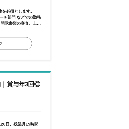
ーチ部門 などでの勤務
◆2 語学力
ク
3 マネジ
 など
内｜賞与年3回◎
0日、残業月15時間