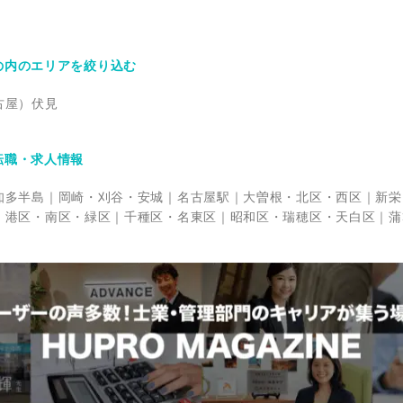
の内のエリアを絞り込む
古屋）伏見
転職・求人情報
知多半島
岡崎・刈谷・安城
名古屋駅
大曽根・北区・西区
新栄
・港区・南区・緑区
千種区・名東区
昭和区・瑞穂区・天白区
蒲