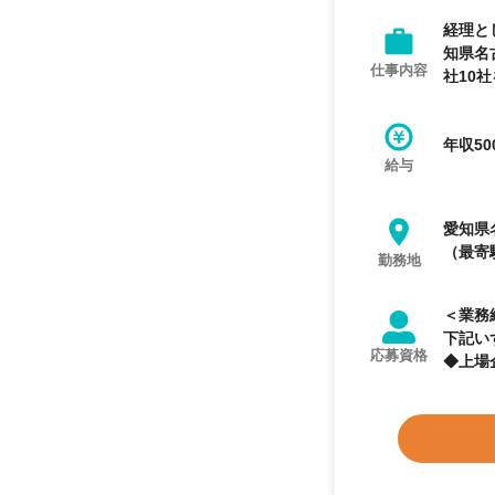
経理と
知県名
仕事内容
社10
年収50
給与
愛知県
（最寄
勤務地
＜業務経
下記い
応募資格
◆上場
＞ 【歓迎
方々と
もって
ことが