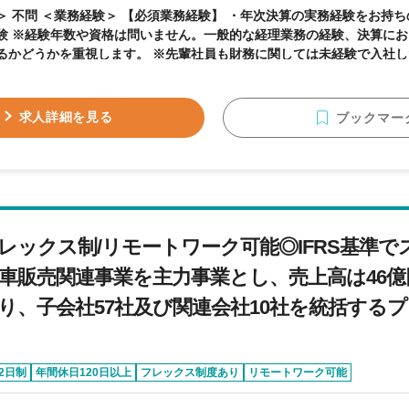
年次決算の実務経験をお持ちの方 ・経理実務2年以
ける一連の流れを理解
るかどうかを重視します。 ※先輩社員も財務に関しては未経験で入社
問いません。 ※社会人経験10年以上の方も歓迎します！ ＜資格＞ 【必要資格】 不問 【歓
人物像】 ■会社の成長にダイレクトに関わりたい ■財務まで業務領域
■キャリアアップ、スキルアップを実現したい ★先回りした行動が求められます。 不動産
求人詳細を見る
ブックマー
金が必要な業態のため、いつでもお金を工面できる状態を整えておく必
示を正確にコツコツ進めることはもちろん、出店計画が通達された時点
など、＋αを考えた行動が大切です。 ★急な依頼にも柔軟に対応。 営業と代表の両方か
多くの依頼があり、「物件を買い取るために、手付金を10日後に2000
い内容もあります。そんなときも調整依頼を行なうなど柔軟に対応し、
 戸建てと集合住宅を合わせて70～80戸の物件を持っ
レックス制/リモートワーク可能◎IFRS基準
す。自社物件の営業状況や、銀行融資をつけている案件の把握など、お
業務が滞ってしまうこともあります。
車販売関連事業を主力事業とし、売上高は46億
り、子会社57社及び関連会社10社を統括する
2日制
年間休日120日以上
フレックス制度あり
リモートワーク可能