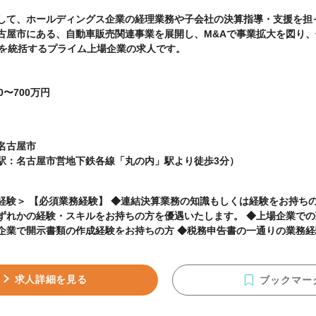
して、ホールディングス企業の経理業務や子会社の決算指導・支援を担
古屋市にある、自動車販売関連事業を展開し、M&Aで事業拡大を図り、
社を統括するプライム上場企業の求人です。
0〜700万円
名古屋市
駅：名古屋市営地下鉄各線「丸の内」駅より徒歩3分）
験＞ 【必須業務経験】 ◆連結決算業務の知識もしくは経験をお持ちの方 【歓迎業務経
ずれかの経験・スキルをお持ちの方を優遇いたします。 ◆上場企業で
企業で開示書類の作成経験をお持ちの方 ◆税務申告書の一通りの業務経験をお
資格】 ◆公認会計士、USCPAなどの資格をお持ちの方 【求める人物像】 ◆積極的に多様な
コミュニケーションを行える方 ◆向上心を持って、業務に取り組むこと
素早く行動し、自らチャンスを掴むことができる方 ◆自分が納得でき
求人詳細を見る
ブックマー
できる方