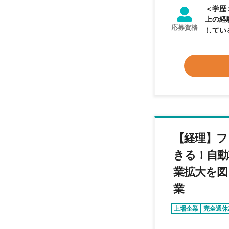
＜学歴＞ 不問 ＜業務経験＞ 【必須業務経験】 ・
上の経験 ※経験年数や資格は問いません。一般的な経理業務の経験、決算にお
応募資格
してい
財務経験は
迎資格】 簿記2級以上 【求める
を広げたい 
業は資
らの指
要書類の準備
ら日々
ど難し
していきます。 ★お金の流れを理解すること。
【経理】フ
ていま
ないと
きる！自動
業拡大を図
業
上場企業
完全週休