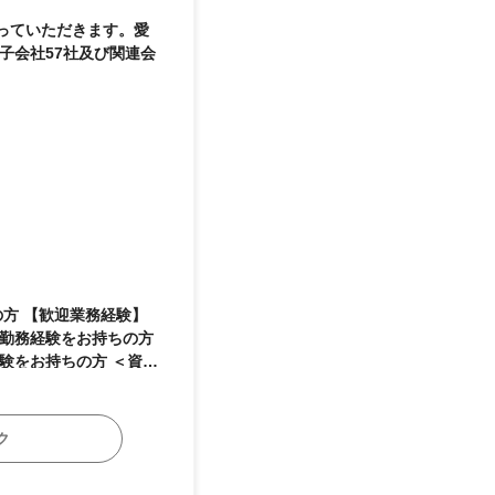
っていただきます。愛
子会社57社及び関連会
験】
の勤務経験をお持ちの方
持ちの方 ＜資格
ができる方 ◆主体性を
るまで、仕事をやり切る
ク