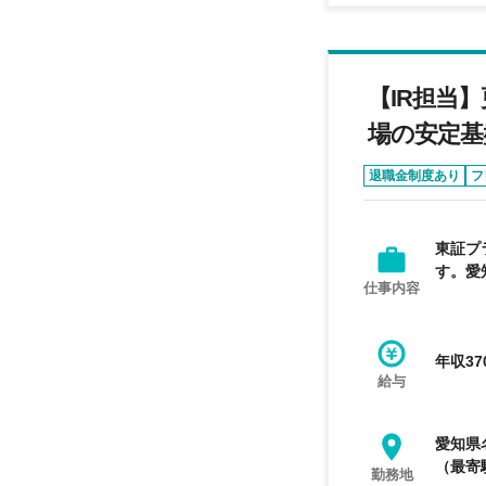
【IR担当
場の安定基
退職金制度あり
フ
東証プ
す。愛
仕事内容
年収37
給与
愛知県
（最寄
勤務地