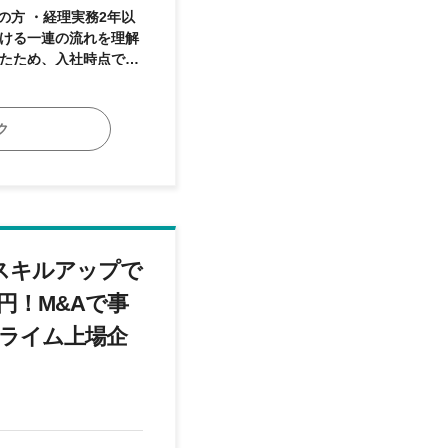
したため、入社時点での
ク
要があります。代表か
で金融機関の検討や必
万円用意して欲しい」な
会社の業績をサポート
でスキルアップで
金の動きを理解してい
円！M&Aで事
プライム上場企