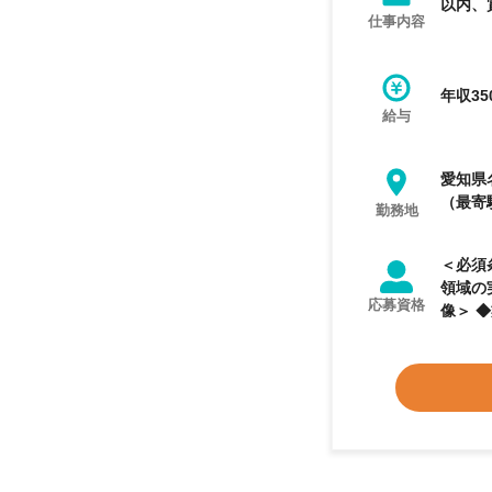
以内、
仕事内容
年収35
給与
愛知県
（最寄
勤務地
＜必須条件＞ 
領域の実
応募資格
像＞ 
められ
い方