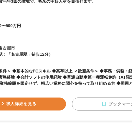
賞与年3回の環境で、将来の中核人材を目指せます。
0〜500万円
名古屋市
駅：「名古屋駅」徒歩12分）
◆基本的なPCスキル ◆高卒以上 ＜歓迎条件＞ ◆事務・労務・経理などバックオフィス
務経験 ◆会計ソフトの使用経験 ◆普通自動車第一種運転免許（AT限定可） ＜歓迎
◆業務範囲を限定せず、幅広い業務に関心を持って取り組める方 ◆周囲
る方 ◆理念や事業内容に興味を持てる方 ◆主体的に行動できる方 ◆キ
求人詳細を見る
ブックマー