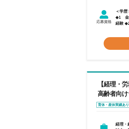
＜学歴＞ 大学院、大学
◆1 
応募資格
経験 ◆2 行政・公的機関での実務経験 ・財務局 ・証券取引所 などにおいて、開示書類の審査、上場
管理、金融商
引法および
識 ・会
・英文
メント経験
迎 ・
【経理・労
高齢者向け
育休・産休実績あり
経理・