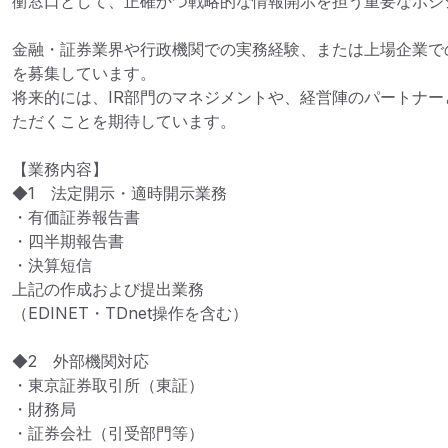
衝窓口として、正確かつ戦略的な情報開示を担う重要なポジシ
金融・証券業界や行政機関での実務経験、または上場企業で
を募集しています。

将来的には、IR部門のマネジメントや、経営陣のパートナー
ただくことを期待しています。

【業務内容】

◆1　法定開示・適時開示業務

・有価証券報告書

・四半期報告書

・決算短信

上記の作成および提出業務

（EDINET・TDnet操作を含む）

◆2　外部機関対応

・東京証券取引所（東証）

・財務局

・証券会社（引受部門等）
