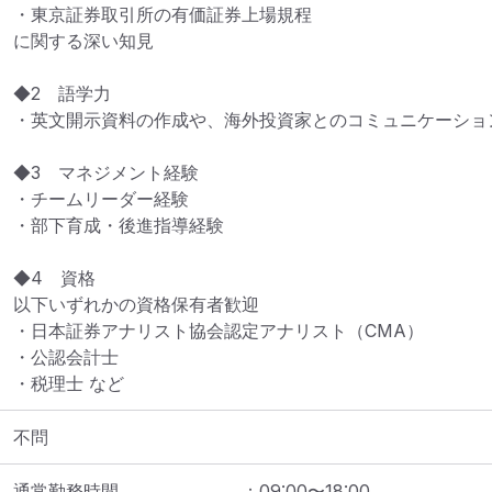
・東京証券取引所の有価証券上場規程

に関する深い知見

◆2　語学力

・英文開示資料の作成や、海外投資家とのコミュニケーショ
◆3　マネジメント経験

・チームリーダー経験

・部下育成・後進指導経験

◆4　資格

以下いずれかの資格保有者歓迎

・日本証券アナリスト協会認定アナリスト（CMA）

・公認会計士

・税理士 など
不問
通常勤務時間
：
09:00
〜
18:00