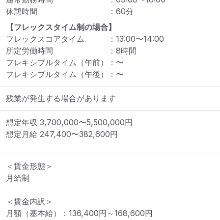
休憩時間
：
60
分
【フレックスタイム制の場合】
フレックスコアタイム
：
13:00
〜
14:00
所定労働時間
：
8
時間
フレキシブルタイム（午前）
：
〜
フレキシブルタイム（午後）
：
〜
残業が発生する場合があります
想定年収
3,700,000
〜
5,500,000
円
想定月給
247,400
〜
382,600
円
＜賃金形態＞

月給制

＜賃金内訳＞

月額（基本給）：136,400円～168,600円
