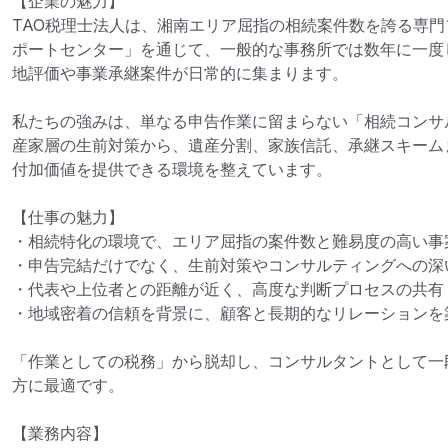
【企業の魅力】

TAO税理士法人は、湘南エリア屈指の相続案件数を誇る専
ポートセンター」を通じて、一般的な事務所では数年に一度
地評価や事業承継案件が日常的に集まります。

私たちの強みは、単なる申告作業に留まらない「相続コンサ
産家層の生前対策から、遺産分割、家族信託、承継スキーム
付加価値を提供できる環境を整えています。

【仕事の魅力】

・相続特化の環境で、エリア屈指の案件数と難易度の高い事案
・申告完結だけでなく、生前対策やコンサルティングへの深い
・代表や上位者との距離が近く、高度な判断プロセスの共有

・地域密着の信頼を背景に、顧客と長期的なリレーションを築
「作業としての税務」から脱却し、コンサルタントとして一
方に最適です。

【業務内容】
