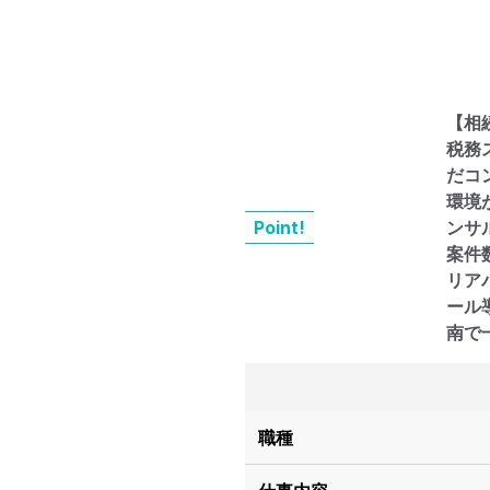
【相
税務
だコ
環境
Point!
ンサ
案件
リア
ール
南で
職種