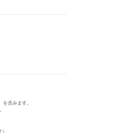
円）を含みます。



）
