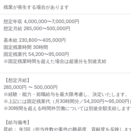
残業が発生する場合があります
想定年収
4,000,000
〜
7,000,000
円
想定月給
285,000
〜
500,000
円
基本給 
230,800〜405,000円
固定残業時間 
30時間
固定残業代 
54,200〜95,000円
※固定残業時間を超えた場合は超過分を別途支給
【想定月給】

285,000円 〜 500,000円

※経験・能力・前職給与を最大限考慮し、決定いたします。

※上記には固定残業代（月30時間分／54,200円〜95,000
※30時間を超える時間外労働については別途全額支給します。
【給与備考】

昇給： 年1回（担当件数や案件の難易度、貢献度を反映します