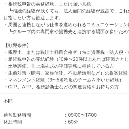
・相続税申告の実務経験、または強い意欲

　┗相続の経験が浅くても、法人顧問の経験が豊富で、これ
目指したい方も歓迎します。

・周囲と連携しながら仕事を進められるコミュニケーション能
　┗グループ内の専門家や提携先と連携する場面が多いためで
【歓迎条件】

・税理士、または税理士科目合格者（特に資産税・法人税・相
・相続税申告の完結経験（10件〜20件以上あれば即戦力とし
・土地評価、非上場株式の評価実務に精通している方

・生前対策（贈与、家族信託、不動産活用など）の提案経験

・マネジメント経験（3〜5名程度のチームを率いた経験）

・CFP、AFP、相続診断士などの関連資格をお持ちの方
不問
通常勤務時間
：
09:00
〜
17:00
休憩時間
：
60
分