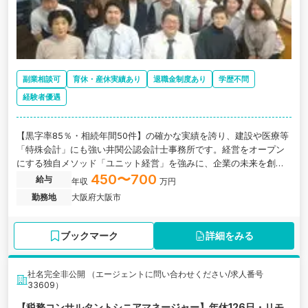
副業相談可
育休・産休実績あり
退職金制度あり
学歴不問
経験者優遇
【黒字率85％・相続年間50件】の確かな実績を誇り、建設や医療等
「特殊会計」にも強い井関公認会計士事務所です。経営をオープン
にする独自メソッド「ユニット経営」を強みに、企業の未来を創る
コンサルティング業務を展開しています。お客様の黒字化支援や相
450〜700
給与
年収
万円
続対応など、企業の成長に伴走する業務をお任せします。
勤務地
大阪府大阪市
ブックマーク
詳細をみる
社名完全非公開 （エージェントに問い合わせください/求人番号
33609）
【税務コンサルタントシニアマネージャー】年休126日・リモ