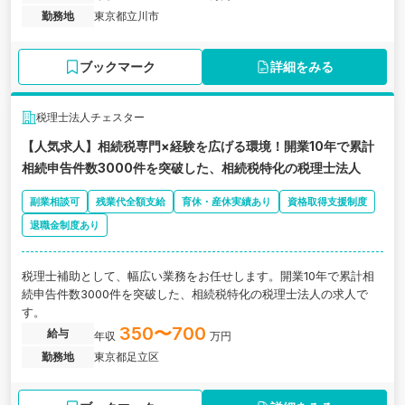
勤務地
東京都立川市
ブックマーク
詳細をみる
税理士法人チェスター
【人気求人】相続税専門×経験を広げる環境！開業10年で累計
相続申告件数3000件を突破した、相続税特化の税理士法人
副業相談可
残業代全額支給
育休・産休実績あり
資格取得支援制度
退職金制度あり
税理士補助として、幅広い業務をお任せします。開業10年で累計相
続申告件数3000件を突破した、相続税特化の税理士法人の求人で
す。
350〜700
給与
年収
万円
勤務地
東京都足立区