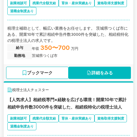
副業相談可
残業代全額支給
育休・産休実績あり
資格取得支援制度
退職金制度あり
税理士補助として、幅広い業務をお任せします。 茨城県つくば市に
ある、開業10年で累計相続申告件数3000件を突破した、相続税特化
の税理士法人の求人です。
350〜700
給与
年収
万円
勤務地
茨城県つくば市
ブックマーク
詳細をみる
税理士法人チェスター
【人気求人】相続税専門×経験を広げる環境！開業10年で累計
相続申告件数3000件を突破した、相続税特化の税理士法人
副業相談可
残業代全額支給
育休・産休実績あり
資格取得支援制度
退職金制度あり