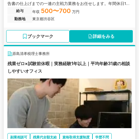
告書の仕上げまでの一連の主戦力業務をお任せします。年間休日125
日以上、残業ゼロで両立も安心。
500〜700
給与
年収
万円
勤務地
東京都渋谷区
ブックマーク
詳細をみる
原島清孝税理士事務所
残業ゼロ×試験前休暇｜実務経験1年以上｜平均年齢31歳の相談
しやすいオフィス
副業相談可
残業代全額支給
資格取得支援制度
学歴不問