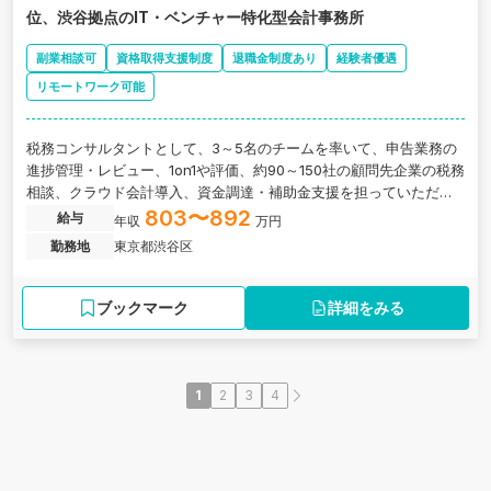
位、渋谷拠点のIT・ベンチャー特化型会計事務所
副業相談可
資格取得支援制度
退職金制度あり
経験者優遇
リモートワーク可能
税務コンサルタントとして、3～5名のチームを率いて、申告業務の
進捗管理・レビュー、1on1や評価、約90～150社の顧問先企業の税務
相談、クラウド会計導入、資金調達・補助金支援を担っていただき
ます。東京都渋谷区にある、freee導入実績全国1位のIT・ベンチャ
803〜892
給与
年収
万円
ー特化型会計事務所の求人です。
勤務地
東京都渋谷区
ブックマーク
詳細をみる
1
2
3
4