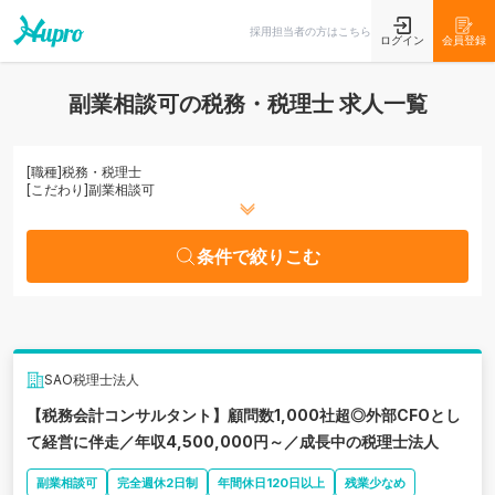
条件で絞りこむ
採用担当者の方はこちら
ログイン
会員登録
副業相談可の税務・税理士 求人一覧
[職種]
税務・税理士
[こだわり]
副業相談可
条件で絞りこむ
SAO税理士法人
【税務会計コンサルタント】顧問数1,000社超◎外部CFOとし
て経営に伴走／年収4,500,000円～／成長中の税理士法人
副業相談可
完全週休2日制
年間休日120日以上
残業少なめ