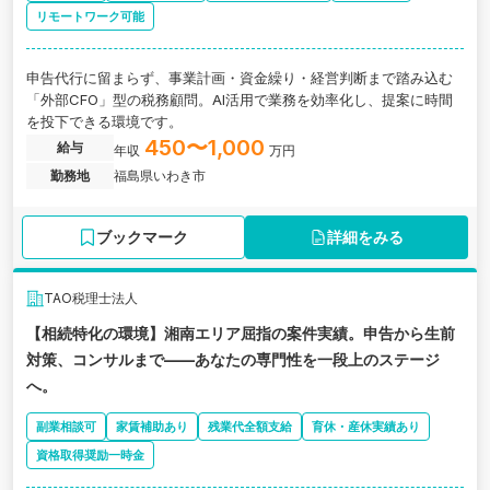
リモートワーク可能
申告代行に留まらず、事業計画・資金繰り・経営判断まで踏み込む
「外部CFO」型の税務顧問。AI活用で業務を効率化し、提案に時間
を投下できる環境です。
450〜1,000
給与
年収
万円
勤務地
福島県いわき市
ブックマーク
詳細をみる
TAO税理士法人
【相続特化の環境】湘南エリア屈指の案件実績。申告から生前
対策、コンサルまで——あなたの専門性を一段上のステージ
へ。
副業相談可
家賃補助あり
残業代全額支給
育休・産休実績あり
資格取得奨励一時金