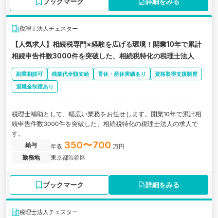
ブックマーク
詳細をみる
税理士法人チェスター
【人気求人】相続税専門×経験を広げる環境！開業10年で累計
相続申告件数3000件を突破した、相続税特化の税理士法人
副業相談可
残業代全額支給
育休・産休実績あり
資格取得支援制度
退職金制度あり
税理士補助として、幅広い業務をお任せします。開業10年で累計相
続申告件数3000件を突破した、相続税特化の税理士法人の求人で
す。
350〜700
給与
年収
万円
勤務地
東京都渋谷区
ブックマーク
詳細をみる
税理士法人チェスター