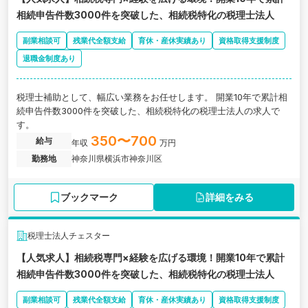
相続申告件数3000件を突破した、相続税特化の税理士法人
副業相談可
残業代全額支給
育休・産休実績あり
資格取得支援制度
退職金制度あり
税理士補助として、幅広い業務をお任せします。 開業10年で累計相
続申告件数3000件を突破した、相続税特化の税理士法人の求人で
す。
350〜700
給与
年収
万円
勤務地
神奈川県横浜市神奈川区
ブックマーク
詳細をみる
税理士法人チェスター
【人気求人】相続税専門×経験を広げる環境！開業10年で累計
相続申告件数3000件を突破した、相続税特化の税理士法人
副業相談可
残業代全額支給
育休・産休実績あり
資格取得支援制度