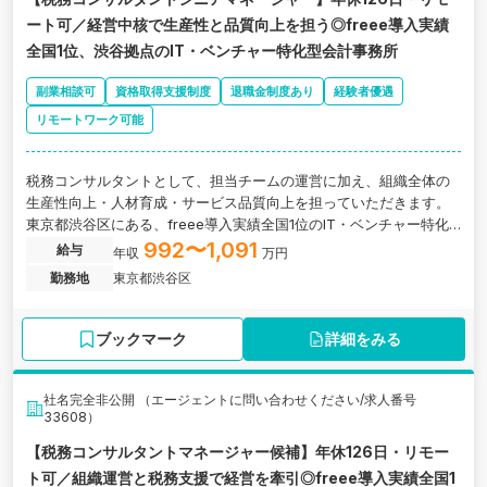
ート可／経営中核で生産性と品質向上を担う◎freee導入実績
全国1位、渋谷拠点のIT・ベンチャー特化型会計事務所
副業相談可
資格取得支援制度
退職金制度あり
経験者優遇
リモートワーク可能
税務コンサルタントとして、担当チームの運営に加え、組織全体の
生産性向上・人材育成・サービス品質向上を担っていただきます。
東京都渋谷区にある、freee導入実績全国1位のIT・ベンチャー特化
型会計事務所の求人です。
992〜1,091
給与
年収
万円
勤務地
東京都渋谷区
ブックマーク
詳細をみる
社名完全非公開 （エージェントに問い合わせください/求人番号
33608）
【税務コンサルタントマネージャー候補】年休126日・リモー
ト可／組織運営と税務支援で経営を牽引◎freee導入実績全国1