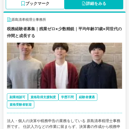
ブックマーク
詳細をみる
原島清孝税理士事務所
税務経験者募集｜残業ゼロ×少数精鋭｜平均年齢31歳×同世代の
仲間と成長する
副業相談可
資格取得支援制度
学歴不問
経験者優遇
資格受験者歓迎
法人・個人の決算や税務申告の業務をしている 原島清孝税理士事務
所です。 仕訳入力などの作業に留まらず、決算書の作成から税務申