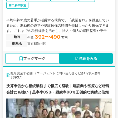
第二新卒歓迎
平均年齢31歳の若手が活躍する環境で、「残業ゼロ」を徹底してい
るため、退勤後の通学や試験勉強の時間を毎日しっかり確保できま
す。 これまでの税務経験を活かし、法人・個人の巡回監査や申告書
作成といった、税務会計スタッフとしての業務をお任せします。 ま
392〜490
給与
年収
万円
ずは無理のない10〜15社程度の担当からスタート。質問しやすい少
勤務地
東京都渋谷区
数精鋭の環境で安心してステップアップできます。
ブックマーク
詳細をみる
社名完全非公開 （エージェントに問い合わせください/求人番号
33937）
決算申告から相続業務まで幅広く経験｜建設業や医療など特殊
会計にも強い｜黒字率85％・継続率98％圧倒的な実績と信頼