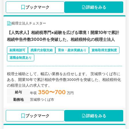
ブックマーク
詳細をみる
税理士法人チェスター
【人気求人】相続税専門×経験を広げる環境！開業10年で累計
相続申告件数3000件を突破した、相続税特化の税理士法人
副業相談可
残業代全額支給
育休・産休実績あり
資格取得支援制度
退職金制度あり
税理士補助として、幅広い業務をお任せします。 茨城県つくば市に
ある、開業10年で累計相続申告件数3000件を突破した、相続税特化
の税理士法人の求人です。
350〜700
給与
年収
万円
勤務地
茨城県つくば市
ブックマーク
詳細をみる