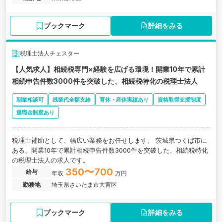
サル、金融機関、会計事務所などでの経験を活かし、経営者の意思
決定に踏み込む財務コンサルに挑戦したい方におすすめです。
ブックマーク
詳細をみる
税理士法人チェスター
【人気求人】相続税専門×経験を広げる環境！開業10年で累計
相続申告件数3000件を突破した、相続税特化の税理士法人
副業相談可
残業代全額支給
育休・産休実績あり
資格取得支援制度
退職金制度あり
税理士補助として、幅広い業務をお任せします。 茨城県つくば市に
ある、開業10年で累計相続申告件数3000件を突破した、相続税特化
の税理士法人の求人です。
350〜700
給与
年収
万円
勤務地
埼玉県さいたま市大宮区
ブックマーク
詳細をみる