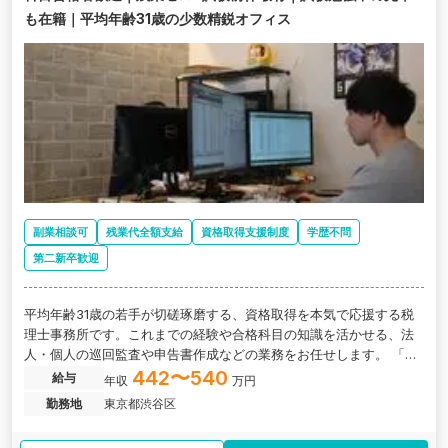
も在籍｜平均年齢31歳の少数精鋭オフィス
副業相談可
残業代全額支給
資格取得支援制度
学歴不問
第二新卒歓迎
平均年齢31歳の若手が切磋琢磨する、資格取得を本気で応援する税
理士事務所です。これまでの経験や合格科目の知識を活かせる、法
人・個人の巡回監査や申告書作成などの業務をお任せします。 「残
業ゼロ」を徹底しているため日々の勉強時間をしっかり確保でき、
442〜540
給与
年収
万円
将来的にも無理のない10〜15社程度の担当数で働けます。同じ目標
勤務地
東京都渋谷区
を持つ仲間と共に、バランスよく官報合格を目指せる環境です。