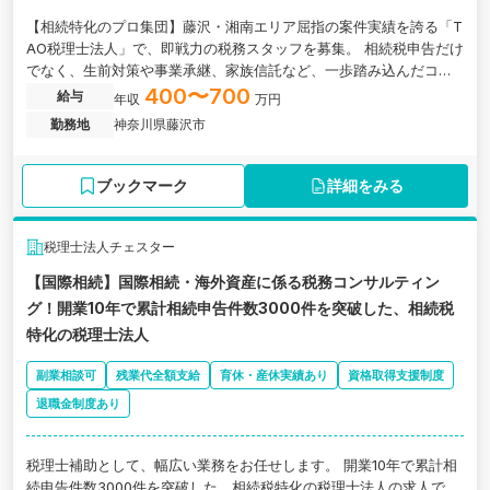
【相続特化のプロ集団】藤沢・湘南エリア屈指の案件実績を誇る「T
AO税理士法人」で、即戦力の税務スタッフを募集。 相続税申告だけ
でなく、生前対策や事業承継、家族信託など、一歩踏み込んだコン
サルティング業務に携わりたい経験者の方へ。地域密着ながら、高
400〜700
給与
年収
万円
度で多様な案件が集まる環境が整っています。 【仕事内容】 相続税
勤務地
神奈川県藤沢市
申告書の作成完結、資産家向け節税提案、地主様へのコンサルティ
ング等。裁量を持って案件を担当していただきます。 【ここがポイ
ント！】 ・圧倒的な案件数： センター運営により、複雑な土地評価
ブックマーク
詳細をみる
や広大地案件など、希少な事例も経験可能。 ・キャリアパス： リー
ダー候補として、組織運営や後輩育成にも関われるやりがい。 ・環
境： 最新ITツール導入済み。生産性を高め、プロとしての価値を最
税理士法人チェスター
大化できる職場です。 あなたの専門性を、湘南で一段上のステージ
【国際相続】国際相続・海外資産に係る税務コンサルティン
へ引き上げませんか？
グ！開業10年で累計相続申告件数3000件を突破した、相続税
特化の税理士法人
副業相談可
残業代全額支給
育休・産休実績あり
資格取得支援制度
退職金制度あり
税理士補助として、幅広い業務をお任せします。 開業10年で累計相
続申告件数3000件を突破した、相続税特化の税理士法人の求人で