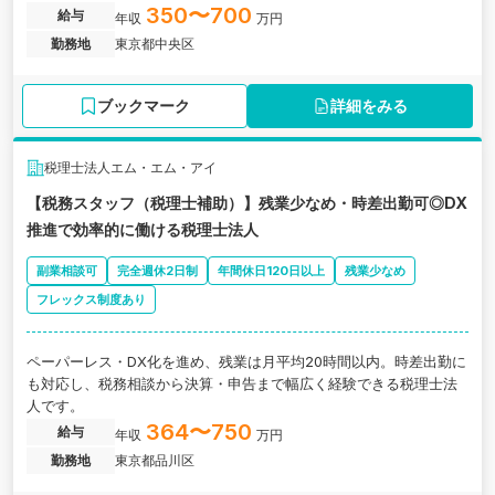
350〜700
給与
年収
万円
勤務地
東京都中央区
ブックマーク
詳細をみる
税理士法人エム・エム・アイ
【税務スタッフ（税理士補助）】残業少なめ・時差出勤可◎DX
推進で効率的に働ける税理士法人
副業相談可
完全週休2日制
年間休日120日以上
残業少なめ
フレックス制度あり
ペーパーレス・DX化を進め、残業は月平均20時間以内。時差出勤に
も対応し、税務相談から決算・申告まで幅広く経験できる税理士法
人です。
364〜750
給与
年収
万円
勤務地
東京都品川区