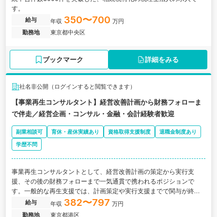
す。
350〜700
給与
年収
万円
勤務地
東京都中央区
ブックマーク
詳細をみる
社名非公開（ログインすると閲覧できます）
【事業再生コンサルタント】経営改善計画から財務フォローま
で伴走／経営企画・コンサル・金融・会計経験者歓迎
副業相談可
育休・産休実績あり
資格取得支援制度
退職金制度あり
学歴不問
事業再生コンサルタントとして、経営改善計画の策定から実行支
援、その後の財務フォローまで一気通貫で携われるポジションで
す。一般的な再生支援では、計画策定や実行支援までで関与が終わ
るケースもありますが、DIGグループでは、立て直し後の月次管理・
382〜797
給与
年収
万円
資金繰り・予実管理まで継続的に支援しています。経営企画、コン
勤務地
東京都港区