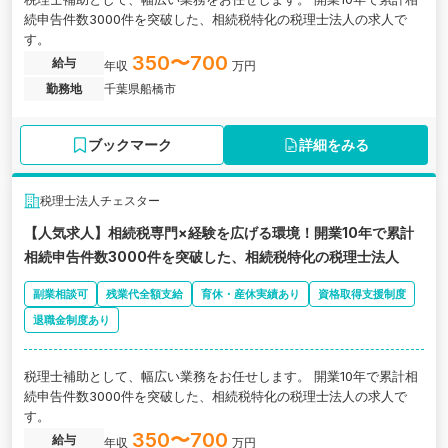
続申告件数3000件を突破した、相続税特化の税理士法人の求人で
す。
350〜700
給与
年収
万円
勤務地
千葉県船橋市
ブックマーク
詳細をみる
税理士法人チェスター
【人気求人】相続税専門×経験を広げる環境！開業10年で累計
相続申告件数3000件を突破した、相続税特化の税理士法人
副業相談可
残業代全額支給
育休・産休実績あり
資格取得支援制度
退職金制度あり
税理士補助として、幅広い業務をお任せします。 開業10年で累計相
続申告件数3000件を突破した、相続税特化の税理士法人の求人で
す。
350〜700
給与
年収
万円