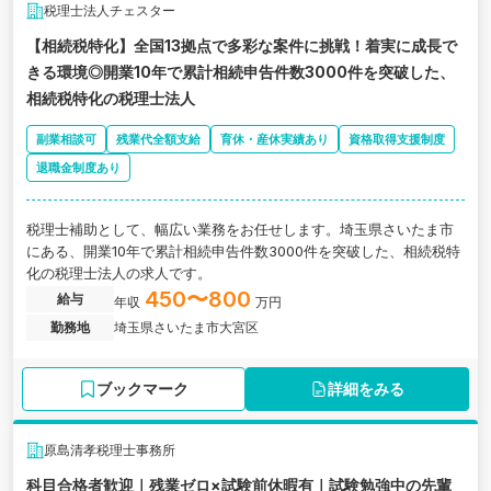
税理士法人チェスター
【相続税特化】全国13拠点で多彩な案件に挑戦！着実に成長で
きる環境◎開業10年で累計相続申告件数3000件を突破した、
相続税特化の税理士法人
副業相談可
残業代全額支給
育休・産休実績あり
資格取得支援制度
退職金制度あり
税理士補助として、幅広い業務をお任せします。埼玉県さいたま市
にある、開業10年で累計相続申告件数3000件を突破した、相続税特
化の税理士法人の求人です。
450〜800
給与
年収
万円
勤務地
埼玉県さいたま市大宮区
ブックマーク
詳細をみる
原島清孝税理士事務所
科目合格者歓迎｜残業ゼロ×試験前休暇有｜試験勉強中の先輩