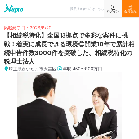
採用担当者の方はこちら
ログイン
会員登録
掲載終了日：2026/8/20
【相続税特化】全国13拠点で多彩な案件に挑
戦！着実に成長できる環境◎開業10年で累計相
続申告件数3000件を突破した、相続税特化の
税理士法人
埼玉県さいたま市大宮区
年収
450〜800万円