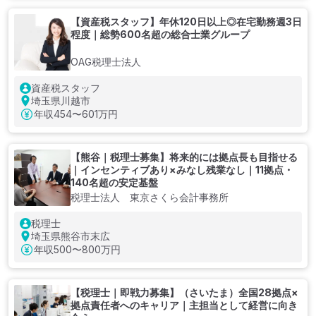
【資産税スタッフ】年休120日以上◎在宅勤務週3日
程度｜総勢600名超の総合士業グループ
OAG税理士法人
資産税スタッフ
埼玉県川越市
年収
454〜601万円
【熊谷｜税理士募集】将来的には拠点長も目指せる
｜インセンティブあり×みなし残業なし｜11拠点・
140名超の安定基盤
税理士法人 東京さくら会計事務所
税理士
埼玉県熊谷市末広
年収
500〜800万円
【税理士｜即戦力募集】（さいたま）全国28拠点×
拠点責任者へのキャリア｜主担当として経営に向き