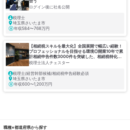
合う
ログイン後に社名公開
税理士
埼玉県さいたま市
年収
584〜768万円
【相続税スキルを最大化】全国展開で幅広い経験！
プロフェッショナルを目指せる環境◎開業10年で累
計相続申告件数3000件を突破した、相続税特化の
税理士法人
税理士法人チェスター
税理士/経営幹部候補/相続税申告経験必須
埼玉県さいたま市
年収
600〜1,200万円
職種×都道府県から探す