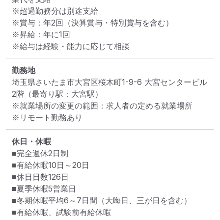
※超過勤務分は別途支給

※賞与：年2回（決算賞与・特別賞与を含む）

※昇給：年に1回

※給与は経験・能力に応じて相談
勤務地
埼玉県さいたま市大宮区桜木町1-9-6 大宮センタービル 
2階
（最寄り駅：大宮駅）
※就業場所の変更の範囲：求人者の定める就業場所
※リモート勤務あり
休日・休暇
■完全週休2日制

■有給休暇10日～20日

■休日日数126日

■夏季休暇5営業日

■冬期休暇平均6～7日間（大晦日、三が日を含む）

■有給休暇、試験前有給休暇
