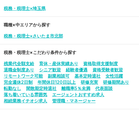
税務・税理士×埼玉県
職種×中エリアから探す
税務・税理士×さいたま市北部
税務・税理士
×こだわり条件から探す
残業代全額支給
育休・産休実績あり
資格取得支援制度
退職金制度あり
シニア歓迎
経験者優遇
資格受験者歓迎
リモートワーク可能
副業相談可
基本定時退社
女性活躍
完全週休2日制
年間休日120日以上
研修充実
研修期間あり
転勤なし
閑散期定時退社
離職率5％未満
代表面談
落ち着いている雰囲気
エージェントおすすめ求人
相続業務イチオシ求人
管理職・マネージャー