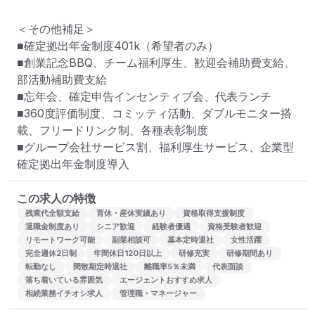
＜その他補足＞

■確定拠出年金制度401k（希望者のみ）

■創業記念BBQ、チーム福利厚生、歓迎会補助費支給、
部活動補助費支給

■忘年会、確定申告インセンティブ会、代表ランチ

■360度評価制度、コミッティ活動、ダブルモニター搭
載、フリードリンク制、各種表彰制度

■グループ会社サービス割、福利厚生サービス、企業型
確定拠出年金制度導入
この求人の特徴
残業代全額支給
育休・産休実績あり
資格取得支援制度
退職金制度あり
シニア歓迎
経験者優遇
資格受験者歓迎
リモートワーク可能
副業相談可
基本定時退社
女性活躍
完全週休2日制
年間休日120日以上
研修充実
研修期間あり
転勤なし
閑散期定時退社
離職率5％未満
代表面談
落ち着いている雰囲気
エージェントおすすめ求人
相続業務イチオシ求人
管理職・マネージャー