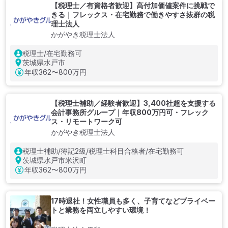
【税理士／有資格者歓迎】高付加価値案件に挑戦で
きる｜フレックス・在宅勤務で働きやすさ抜群の税
理士法人
かがやき税理士法人
税理士/在宅勤務可
茨城県水戸市
年収
362〜800万円
【税理士補助／経験者歓迎】3,400社超を支援する
会計事務所グループ｜年収800万円可・フレック
ス・リモートワーク可
かがやき税理士法人
税理士補助/簿記2級/税理士科目合格者/在宅勤務可
茨城県水戸市米沢町
年収
362〜800万円
17時退社！女性職員も多く、子育てなどプライベー
トと業務を両立しやすい環境！