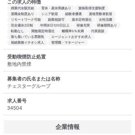
この求人の特徴
残業代全額支給
育休・産休実績あり
資格取得支援制度
退職金制度あり
シニア歓迎
経験者優遇
資格受験者歓迎
リモートワーク可能
副業相談可
基本定時退社
女性活躍
完全週休2日制
年間休日120日以上
研修充実
研修期間あり
転勤なし
閑散期定時退社
離職率5％未満
代表面談
落ち着いている雰囲気
エージェントおすすめ求人
相続業務イチオシ求人
管理職・マネージャー
受動喫煙防止処置
敷地内禁煙
募集者の氏名または名称
チェスターグループ
求人番号
34504
企業情報