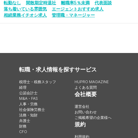
転勤なし
閑散期定時退社
離職率5％未満
代表面談
落ち着いている雰囲気
エージェントおすすめ求人
相続業務イチオシ求人
管理職・マネージャー
転職・求人情報を探す
サービス
税理士・税務スタッフ
HUPRO MAGAZINE
経理
よくある質問
公認会計士
会社概要
M&A・FAS
人事・労務
運営会社
社会保険労務士
お問い合わせ
法務・知財
ご掲載希望の企業様へ
弁護士
規約
財務
CFO
利用規約