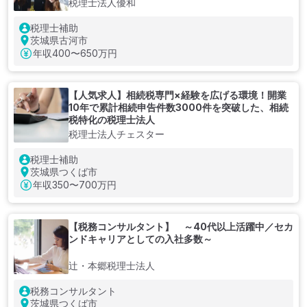
税理士法人優和
税理士補助
茨城県古河市
年収
400〜650万円
【人気求人】相続税専門×経験を広げる環境！開業
10年で累計相続申告件数3000件を突破した、相続
税特化の税理士法人
税理士法人チェスター
税理士補助
茨城県つくば市
年収
350〜700万円
【税務コンサルタント】 ～40代以上活躍中／セカ
ンドキャリアとしての入社多数～
辻・本郷税理士法人
税務コンサルタント
茨城県つくば市