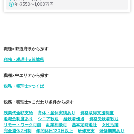
年収
550〜1,000万円
職種×都道府県から探す
税務・税理士×茨城県
職種×中エリアから探す
税務・税理士×つくば
税務・税理士
×こだわり条件から探す
残業代全額支給
育休・産休実績あり
資格取得支援制度
退職金制度あり
シニア歓迎
経験者優遇
資格受験者歓迎
リモートワーク可能
副業相談可
基本定時退社
女性活躍
完全週休2日制
年間休日120日以上
研修充実
研修期間あり