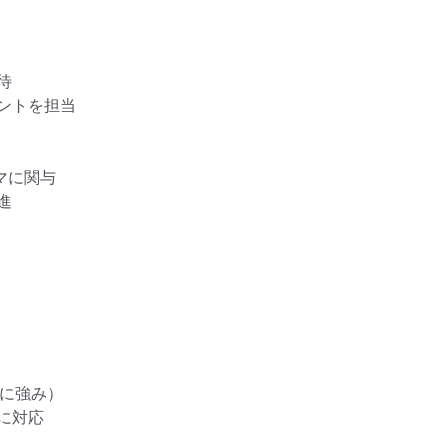


トを担当

に関与



に強み）

対応
