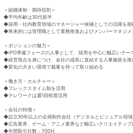
＜組織体制・期待役割＞

◆平均年齢は30代前半

◆採用・社内教育領域のマネージャー候補としての活躍を期待
◆将来的には管理職として業務推進およびメンバーマネジメン
＜ポジションの魅力＞

◆IPO準備フェーズの人事として、採用を中心に幅広いテーマ
◆経営視点を身につけ、会社の成長に直結する人事施策を推進
◆変化の大きい環境で裁量を持って取り組める

＜働き方・カルチャー＞

◆フレックスタイム制を活用

◆テレワークは週1回程度活用

＜会社の特徴＞

◆設立30年以上の企画制作会社（デジタルとビジュアル領域
◆広告業界、ゲーム・アニメ業界など幅広いクリエイティブに
◆年間取引社数：700社
