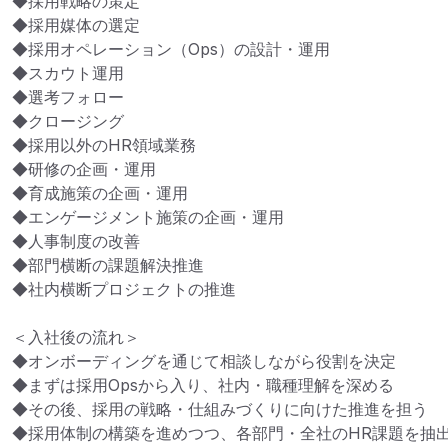
◆採用戦略の策定

◆採用媒体の選定

◆採用オペレーション（Ops）の設計・運用

◆スカウト運用

◆選考フォロー

◆クロージング

◆採用以外のHR領域業務

◆研修の企画・運用

◆育成施策の企画・運用

◆エンゲージメント施策の企画・運用

◆人事制度の改善

◆部門横断の課題解決推進

◆社内横断プロジェクトの推進

＜入社後の流れ＞

◆オンボーディングを通じて相談しながら役割を決定

◆まずは採用Opsから入り、社内・職種理解を深める

◆その後、採用の戦略・仕組みづくりに向けた推進を担う

◆採用体制の構築を進めつつ、各部門・全社のHR課題を抽出