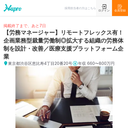
採用担当者の方はこちら
ログイン
会員登録
掲載終了まで、あと7日
【労務マネージャー】リモートフレックス有！
企画業務型裁量労働制◎拡大する組織の労務体
制を設計・改善／医療支援プラットフォーム企
業
東京都渋谷区恵比寿4丁目20番20号
年収
660〜800万円