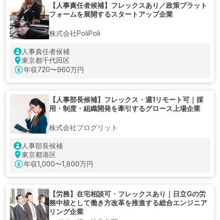
【人事責任者候補】フレックスあり／政策プラット
フォームを展開するスタートアップ企業
株式会社PoliPoli
人事責任者候補
東京都千代田区
年収
720〜960万円
【人事部長候補】フレックス・週1リモート可｜採
用・制度・組織開発を牽引するグロース上場企業
株式会社プログリット
人事部長候補
東京都港区
年収
1,000〜1,800万円
【労務】在宅相談可・フレックスあり｜日立Gの労
務中核として働き方改革を推進する総合エンジニア
リング企業