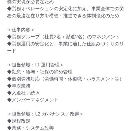
働の実現が必要なため

◆労務オペレーションの安定化に加え、事業全体での労
務の最適な在り方を構想・推進できる体制強化のため

＜仕事内容＞

◆労務グループ（社員2名＋派遣2名）のマネジメント

◆労務運用の安定化と、事業に適した仕組みづくりのリ
ード

＜担当領域：L1 運用管理＞

◆勤怠・給与・社保の締め管理

◆個別労務対応（労働時間・休復職・ハラスメント等）

◆年次業務

◆入退社手続き

◆メンバーマネジメント

＜担当領域：L2 ガバナンス／改善＞

◆規程改定

◆業務・システム改善
