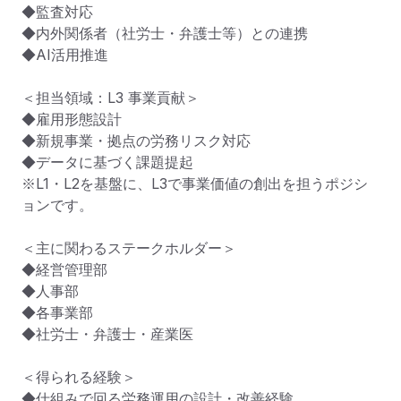
◆監査対応

◆内外関係者（社労士・弁護士等）との連携

◆AI活用推進

＜担当領域：L3 事業貢献＞

◆雇用形態設計

◆新規事業・拠点の労務リスク対応

◆データに基づく課題提起

※L1・L2を基盤に、L3で事業価値の創出を担うポジシ
ョンです。

＜主に関わるステークホルダー＞

◆経営管理部

◆人事部

◆各事業部

◆社労士・弁護士・産業医

＜得られる経験＞

◆仕組みで回る労務運用の設計・改善経験
