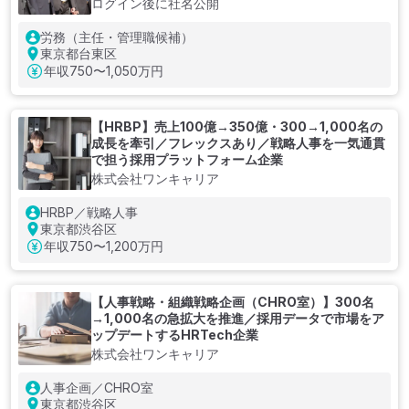
ログイン後に社名公開
労務（主任・管理職候補）
東京都台東区
年収
750〜1,050万円
【HRBP】売上100億→350億・300→1,000名の
成長を牽引／フレックスあり／戦略人事を一気通貫
で担う採用プラットフォーム企業
株式会社ワンキャリア
HRBP／戦略人事
東京都渋谷区
年収
750〜1,200万円
【人事戦略・組織戦略企画（CHRO室）】300名
→1,000名の急拡大を推進／採用データで市場をア
ップデートするHRTech企業
株式会社ワンキャリア
人事企画／CHRO室
東京都渋谷区