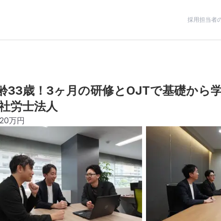
採用担当者
齢33歳！3ヶ月の研修とOJTで基礎から
社労士法人
520万円