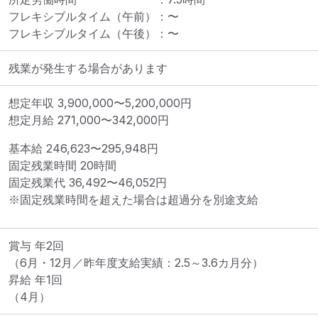
フレキシブルタイム（午前）
：
〜
フレキシブルタイム（午後）
：
〜
残業が発生する場合があります
想定年収
3,900,000
〜
5,200,000
円
想定月給
271,000
〜
342,000
円
基本給 
246,623〜295,948円
固定残業時間 
20時間
固定残業代 
36,492〜46,052円
※固定残業時間を超えた場合は超過分を別途支給
賞与 年2回

（6月・12月／昨年度支給実績：2.5～3.6カ月分）

昇給 年1回

（4月）