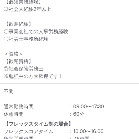
【必須業務経験】

◎社会人経験2年以上

【歓迎経験】

〇事業会社での人事労務経験

〇社労士事務所経験

＜資格＞

【歓迎資格】

◎社会保険労務士

※勉強中の方大歓迎です！
不問
通常勤務時間
：
09:00
〜
17:30
休憩時間
：
60
分
【フレックスタイム制の場合】
フレックスコアタイム
：
10:00
〜
16:00
所定労働時間
：
7.5
時間