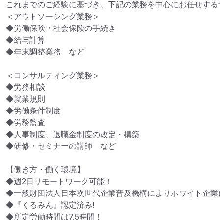
これまでのご経験に基づき、下記の業務を中心にお任せする予
＜アウトソーシング業務＞

◆労働保険・社会保険の手続き

◆給与計算

◆年末調整業務　など

＜コンサルティング業務＞

◆労務相談

◆就業規則

◆労働条件制度

◆労務監査

◆人事制度、退職金制度の改定・構築

◆研修・セミナーの講師　など

【働き方・働く環境】

◆週2日リモートワーク可能！

◆一般財団法人日本次世代企業普及機構によりホワイト企業に
◆『くるみん』認定済み!

◆所定労働時間は7.5時間！
