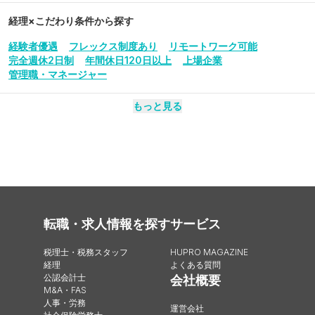
経理
×こだわり条件から探す
経験者優遇
フレックス制度あり
リモートワーク可能
完全週休2日制
年間休日120日以上
上場企業
管理職・マネージャー
もっと見る
転職・求人情報を探す
サービス
税理士・税務スタッフ
HUPRO MAGAZINE
経理
よくある質問
公認会計士
会社概要
M&A・FAS
人事・労務
運営会社