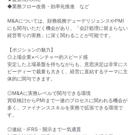
◆業務フロー改善・効率化推進　など

M&Aについては、財務税務デューデリジェンスやPMI
にも関与いただく機会があり、「会計処理に留まらない
経営寄りの実務」に深く関わることが可能です。

【ポジションの魅力】

◎上場企業×ベンチャー的スピード感

安定した上場基盤を持ちながらも、意思決定は非常にス
ピーディーで裁量も大きく、経営に直結するテーマに主
体的に関与できます。

◎M&Aに実務レベルで関与できる環境

買収検討からPMIまで一連のプロセスに関われる機会が
多く、ファイナンススキルを実務で拡張できる環境で
す。

◎連結・IFRS・開示まで一気通貫
