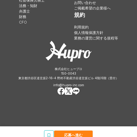
社会保険労務士
お問い合わせ
法務・知財
ご掲載希望の企業様へ
弁護士
規約
財務
CFO
利用規約
個人情報保護方針
業務の運営に関する規程等
株式会社ヒュープロ
150-0043
東京都渋谷区道玄坂2-16-4 野村不動産渋谷道玄坂ビル 4階/6階（受付）
info@hupro-inc.com
応募へ進む