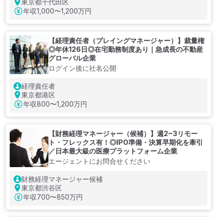
東京都千代田区
年収
1,000〜1,200万円
【経理責任者（プレイングマネージャー）】裁量権
◎年休126日◎在宅勤務制度あり｜急成長の不動産
グローバル企業
ログイン後に社名公開
経理責任者
東京都港区
年収
800〜1,200万円
【財務経理マネージャー（候補）】週2~3リモー
ト・フレックス有！◎IPO準備・決算早期化を牽引
／日本最大級の医療プラットフォーム企業
エージェントにお問合せください
財務経理マネージャー候補
東京都渋谷区
年収
700〜850万円