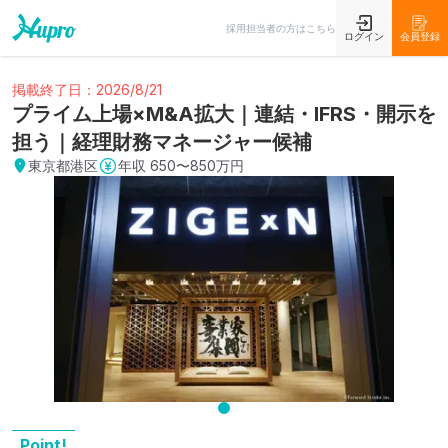
採用担当者の方はこちら
ログイン
会員登録
掲載終了日：2026/8/21
プライム上場×M&A拡大｜連結・IFRS・開示を
担う｜経理財務マネージャー候補
東京都港区
年収
650〜850万円
Point!