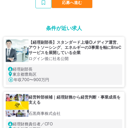
応募へ進む
条件が近い求人
【経理副部長】スタンダード上場◎メディア運営、
アウトソーシング、エネルギーの3事業を軸にBtoC
サービスを展開している企業
ログイン後に社名公開
経理副部長
東京都豊島区
年収
700〜900万円
経営幹部候補｜経理財務から経営判断・事業成長を
支える
石黒商事株式会社
経理財務責任者／CFO