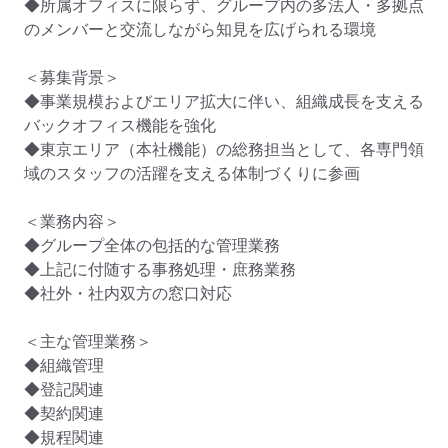
◆所属オフィスに限らず、グループ内の多法人・多拠点
のメンバーと交流しながら知見を広げられる環境

＜募集背景＞

◆事業規模およびエリア拡大に伴い、組織成長を支える
バックオフィス機能を強化

◆東京エリア（本社機能）の総務担当として、各専門領
域のスタッフの活躍を支える体制づくりに参画

＜業務内容＞

◆グループ全体の包括的な管理業務

◆上記に付随する事務処理・庶務業務

◆社外・社内双方の窓口対応

＜主な管理業務＞

◆組織管理

◆登記関連

◆契約関連

◆規程関連
