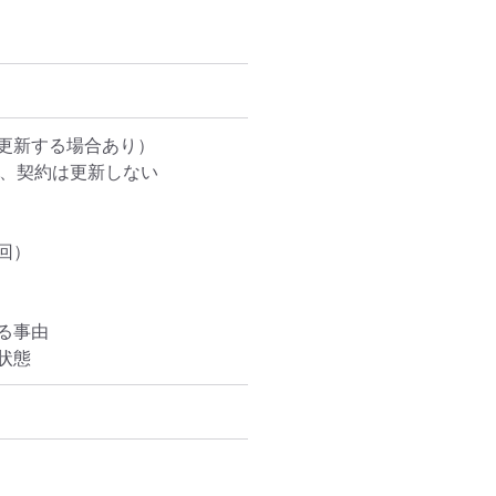
新する場合あり）

、契約は更新しない

）

事由

状態