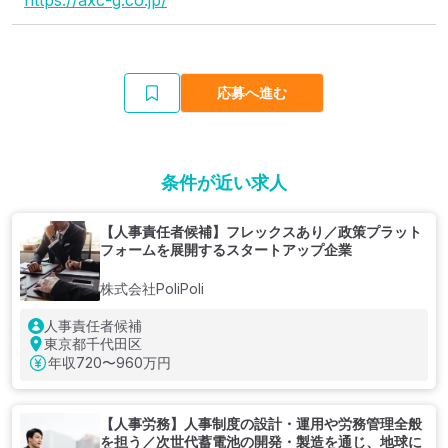
https://axc-g.co.jp/
応募へ進む
条件が近い求人
【人事責任者候補】フレックスあり／政策プラット
フォームを展開するスタートアップ企業
株式会社PoliPoli
人事責任者候補
東京都千代田区
年収
720〜960万円
【人事労務】人事制度の設計・運用や労務管理全般
を担う／次世代蓄電池の開発・製造を通じ、地球に