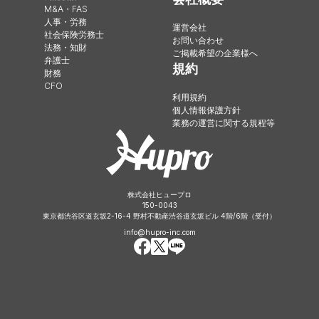
M&A・FAS
人事・労務
運営会社
社会保険労務士
お問い合わせ
法務・知財
ご掲載希望の企業様へ
弁護士
規約
財務
CFO
利用規約
個人情報保護方針
業務の運営に関する規程等
株式会社ヒュープロ
150-0043
東京都渋谷区道玄坂2-16-4 野村不動産渋谷道玄坂ビル 4階/6階（受付）
info@hupro-inc.com