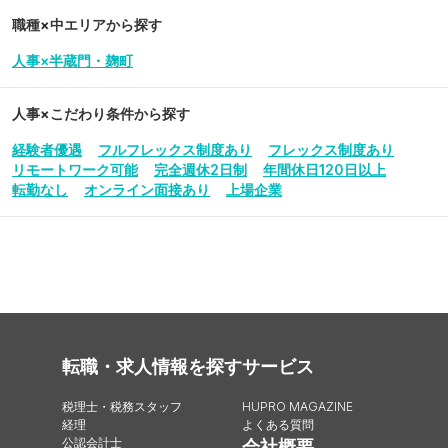
職種×中エリアから探す
人事×半蔵門・麹町
人事
×こだわり条件から探す
経験者優遇
フルフレックス制度あり
フレックス制度あり
リモートワーク可能
完全週休2日制
年間休日120日以上
転勤なし
オンライン面接あり
上場企業
転職・求人情報を探す
サービス
税理士・税務スタッフ
HUPRO MAGAZINE
経理
よくある質問
公認会計士
会社概要