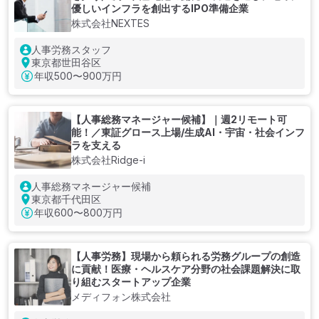
優しいインフラを創出するIPO準備企業
株式会社NEXTES
人事労務スタッフ
東京都世田谷区
年収
500〜900万円
【人事総務マネージャー候補】｜週2リモート可
能！／東証グロース上場/生成AI・宇宙・社会インフ
ラを支える
株式会社Ridge-i
人事総務マネージャー候補
東京都千代田区
年収
600〜800万円
【人事労務】現場から頼られる労務グループの創造
に貢献！医療・ヘルスケア分野の社会課題解決に取
り組むスタートアップ企業
メディフォン株式会社