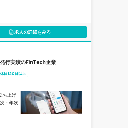
求人の詳細をみる
行実績のFinTech企業
休日120日以上
人立ち上げ
次・年次