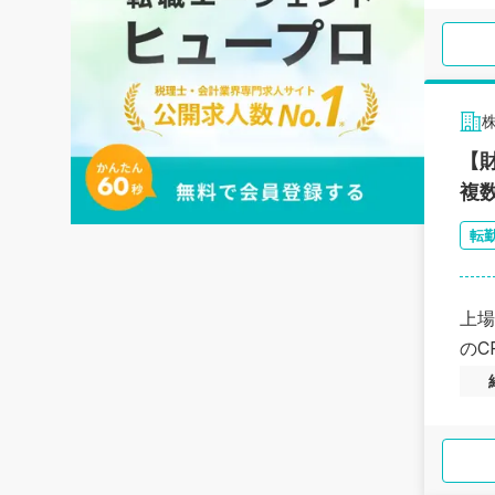
【
複
転
上場
のC