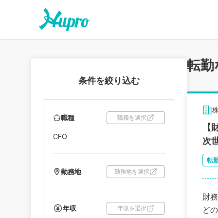
転勤
条件を絞り込む
株
職種
職種を選択
【
CFO
次
転
勤務地
勤務地を選択
財務
年収
年収を選択
どの