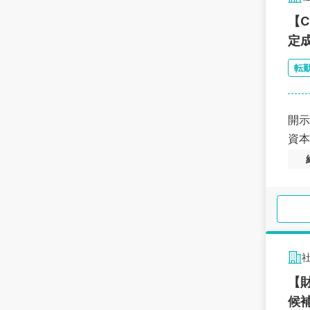
【
定
転
開示
資本
【
候