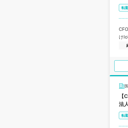
転
CF
けI
【
法
転