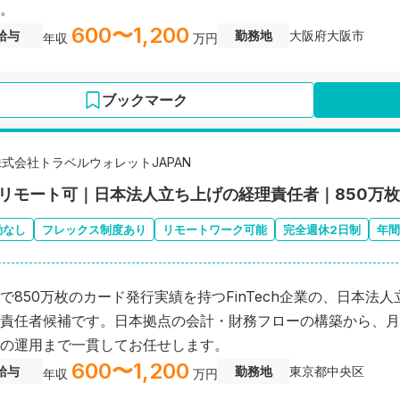
。
600〜1,200
給与
勤務地
大阪府大阪市
年収
万円
ブックマーク
株式会社トラベルウォレットJAPAN
2リモート可｜日本法人立ち上げの経理責任者｜850万枚発
勤なし
フレックス制度あり
リモートワーク可能
完全週休2日制
年間
で850万枚のカード発行実績を持つFinTech企業の、日本法
責任者候補です。日本拠点の会計・財務フローの構築から、月
の運用まで一貫してお任せします。
600〜1,200
給与
勤務地
東京都中央区
年収
万円