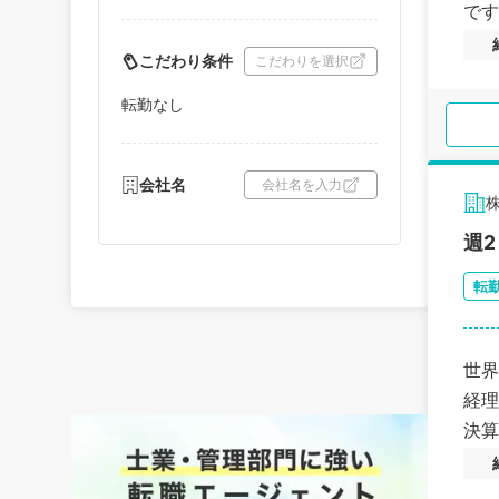
です
こだわり条件
こだわりを選択
転勤なし
会社名
会社名を入力
週
転
世界
経理
決算