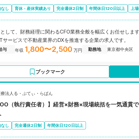
勤なし
育休・産休実績あり
完全週休2日制
年間休日120日以上
上場
Oとして、財務経理に関わるCFO業務全般を幅広くお任せしま
oTサービスで不動産業界のDXを推進する企業の求人です。
1,800〜2,500
給与
勤務地
東京都中央区
年収
万円
ブックマーク
医療法人る・ぷてぃ・らぱん
COO（執行責任者）】経営×財務×現場統括を一気通貫
人
勤なし
完全週休2日制
年間休日120日以上