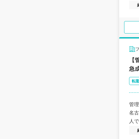
【
急
転
管理
名古
人で