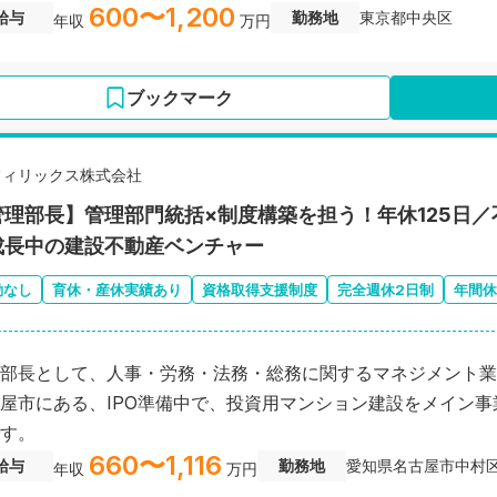
600〜1,200
給与
勤務地
東京都中央区
年収
万円
ブックマーク
フィリックス株式会社
管理部長】管理部門統括×制度構築を担う！年休125日
成長中の建設不動産ベンチャー
勤なし
育休・産休実績あり
資格取得支援制度
完全週休2日制
年間休
部長として、人事・労務・法務・総務に関するマネジメント業
屋市にある、IPO準備中で、投資用マンション建設をメイン
す。
660〜1,116
給与
勤務地
愛知県名古屋市中村
年収
万円