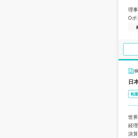
理事
Oポ
日
転
世界
経理
決算