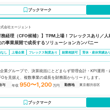
ブックマーク
株式会社エージェント
財務経理（CFO候補）】TPM上場！フレックスあり／
数の事業展開で成長するソリューションカンパニー
勤なし
上場企業
フレックス制度あり
副業相談可
育休・産休実績あ
企業グループで、決算統括にとどまらず管理会計・KPI運用
FOを見据え、複数事業の成長を財務面からリードします。
950〜1,200
給与
勤務地
東京都渋谷区
年収
万円
ブックマーク