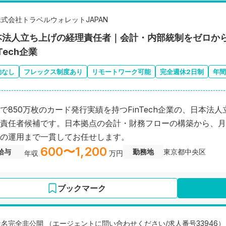
株式会社トラベルウォレットJAPAN
本法人立ち上げの経理責任者｜会計・内部統制をゼロから
nTech企業
勤なし
フレックス制度あり
リモートワーク可能
完全週休2日制
年間
で850万枚のカード発行実績を持つFinTech企業の、日本法
責任者候補です。日本拠点の会計・財務フローの構築から、月
の運用まで一貫してお任せします。
600〜1,200
給与
勤務地
東京都中央区
年収
万円
ブックマーク
社名完全非公開 （エージェントに問い合わせください/求人番号33946）