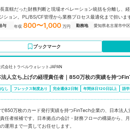
長直轄だった財務判断と現場オペレーション統括を分離し、経
ジション。PL/BS/CF管理から業務プロセス最適化まで担いま
800〜1,000
給与
勤務地
愛知県名古屋市中
年収
万円
ブックマーク
株式会社トラベルウォレットJAPAN
本法人立ち上げの経理責任者｜850万枚の実績を持つFin
勤なし
フレックス制度あり
完全週休2日制
年間休日120日以上
語学
で850万枚のカード発行実績を持つFinTech企業の、日本法
責任者候補です。日本拠点の会計・財務フローの構築から、月
の運用まで一貫してお任せします。