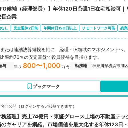
CFO候補（経理部長）】年休120日◎週1日在宅相談可
成長企業
勤なし
完全週休2日制
年間休日120日以上
リモートワーク可能
残業
または連結決算経験を軸に、経理・IR領域のマネジメントへ。週
比率約70％の安定基盤で役員候補を目指せます。
800〜1,000
給与
勤務地
神奈川県横浜市旭
年収
万円
ブックマーク
社名非公開（ログインすると閲覧できます）
財務経理】売上74億円・東証グロース上場の不動産テッ
補のキャリアを網羅。市場価値を最大化する年休123日・