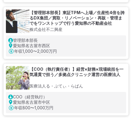
【管理部本部長】東証TPMへ上場／生産性4倍を誇
るDX集団／買取・リノベーション・再販・管理ま
でをワンストップで行う愛知県の不動産会社
株式会社不二興産
管理部本部長
愛知県名古屋市西区
年収
1,000〜2,000万円
【COO（執行責任者）】経営×財務×現場統括を一
気通貫で担う／多拠点クリニック運営の医療法人
医療法人る・ぷてぃ・らぱん
COO（経営執行）
愛知県名古屋市中区
年収
800〜1,000万円