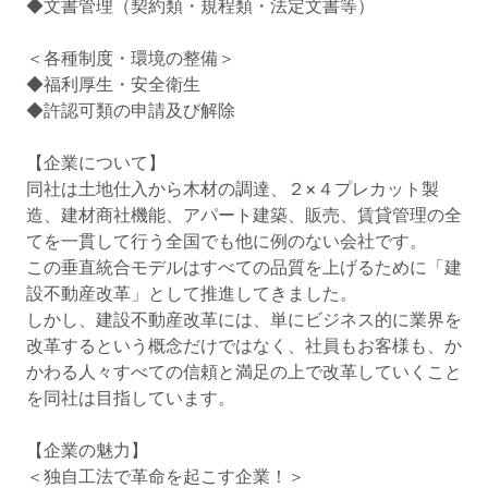
◆文書管理（契約類・規程類・法定文書等）

＜各種制度・環境の整備＞

◆福利厚生・安全衛生

◆許認可類の申請及び解除

【企業について】

同社は土地仕入から木材の調達、２×４プレカット製
造、建材商社機能、アパート建築、販売、賃貸管理の全
てを一貫して行う全国でも他に例のない会社です。

この垂直統合モデルはすべての品質を上げるために「建
設不動産改革」として推進してきました。

しかし、建設不動産改革には、単にビジネス的に業界を
改革するという概念だけではなく、社員もお客様も、か
かわる人々すべての信頼と満足の上で改革していくこと
を同社は目指しています。

【企業の魅力】

＜独自工法で革命を起こす企業！＞
