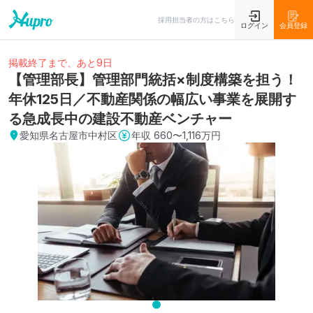
採用担当者の方はこちら
ログイン
会員登録
掲載終了まで、あと9日
【管理部長】管理部門統括×制度構築を担う！
年休125日／不動産関係の幅広い事業を展開す
る急成長中の建設不動産ベンチャー
愛知県名古屋市中村区
年収
660〜1,116万円