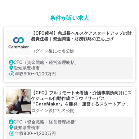
条件が近い求人
【CFO候補】急成長ヘルスケアスタートアップの財
務責任者｜資金調達・財務戦略の立ち上げ
ログイン後に社名公開
CFO（資金戦略・経営管理統括）
愛知県豊橋市
年収
800〜1,200万円
【CFO】フルリモート★看護・介護事業所向けにス
ケジュール自動作成クラウドサービス
『CareMaker』を開発・運営するスタートアップ
企業
ログイン後に社名公開
CFO（資金戦略・経営管理統括）
愛知県豊橋市
年収
800〜1,200万円