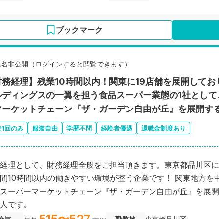
ブックマーク
社名非公開（ログインすると閲覧できます）
財務経理】残業10時間以内！関東に19店舗を展開してお
ルディングスの一翼を担う食品スーパー業態の1社として
マーケットチェーン『ザ・ガーデン自由が丘』を展開す
接1回のみ
服装自由
学歴不問
経験者優遇
退職金制度あり
経理として、財務経理全般をご担当頂きます。東京都品川区に
間10時間以内の働きやすい環境が整う企業です！ 関東地方を
スーパーマーケットチェーン『ザ・ガーデン自由が丘』を展開
人です。
515〜527
給与
勤務地
東京都品川区