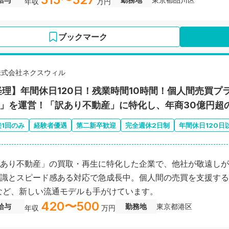
年収
万円
ブックマーク
株式会社ネクスウィル
経理】年間休日120日！残業時間10時間！個人間売買プ
AI」を運営！「訳あり不動産」に特化し、年商30億円超
接1回のみ
経験者優遇
第二新卒歓迎
完全週休2日制
年間休日120日
あり不動産」の買取・再生に特化した企業で、他社が敬遠しが
識とスピード感ある対応で急成長中。個人間の売買を支援するプ
など、新しい流通モデルも手がけています。
420〜500
給与
勤務地
東京都港区
年収
万円