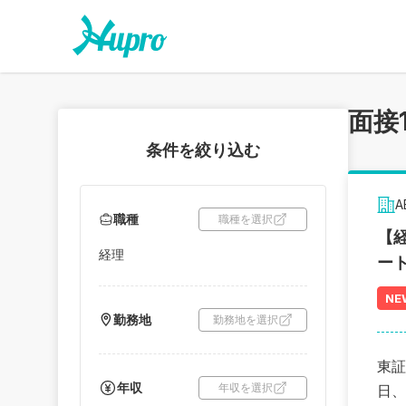
面接
条件を絞り込む
職種
職種を選択
【経
経理
ー
NE
勤務地
勤務地を選択
東証
年収
年収を選択
日、