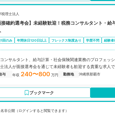
EY税理士法人
面接確約選考会】未経験歓迎！税務コンサルタント・給
人
接1回のみ
年間休日120日以上
フレックス制度あり
学歴不問
経験者
コンサルタント、給与計算・社会保険関連業務のプロフェッシ
士法人が面接選考会を通じて未経験者も歓迎する貴重な求人で
240〜800
給与
勤務地
沖縄県那覇市
年収
万円
ブックマーク
社名非公開（ログインすると閲覧できます）