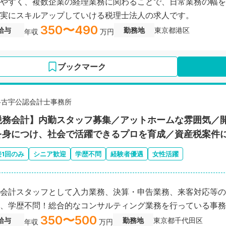
やすく、複数企業の経理業務に関わることで、日常業務の幅を
実にスキルアップしていける税理士法人の求人です。
350〜490
給与
勤務地
東京都港区
年収
万円
ブックマーク
谷古宇公認会計士事務所
税務会計】内勤スタッフ募集／アットホームな雰囲気／開
を身につけ、社会で活躍できるプロを育成／資産税案件
接1回のみ
シニア歓迎
学歴不問
経験者優遇
女性活躍
会計スタッフとして入力業務、決算・申告業務、来客対応等の
、学歴不問！総合的なコンサルティング業務を行っている事務
350〜500
給与
勤務地
東京都千代田区
年収
万円