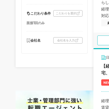
らし
経理
こだわり条件
こだわりを選択
対応
泊事
面接1回のみ
会社名
会社名を入力
【
宅
NE
経理
賃貸