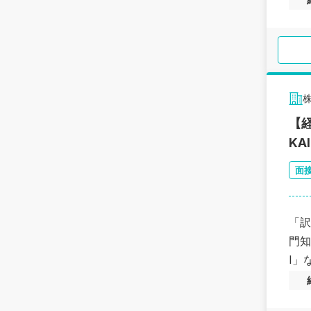
【
K
面
「訳
門知
I」