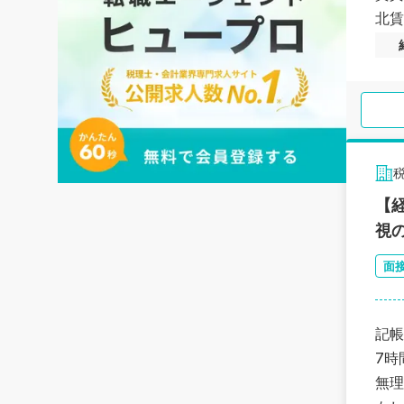
北賃
【
視
面
記帳
7時
無理