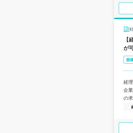
【
が
面
経理
企業
の求