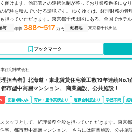
く働けます。他部署との連携体制が整っており業務過多になり
の経験を積んでいける環境です。 ゆくゆくは、経理財務の管
も担っていただきます。東京都千代田区にある、全国でホテル
388〜517
業会社の求人です。
給与
勤務地
東京都千代田区
年収
万円
ブックマーク
日本住宅株式会社
経理担当者】北海道・東北賃貸住宅着工数19年連続No.
、都市型中高層マンション、 商業施設、公共施設！
W
面接1回のみ
育休・産休実績あり
退職金制度あり
学歴不問
経
スタッフとして、経理業務全般を担っていただきます。東京都
住宅、都市型中高層マンション、 さらには商業施設、公共施