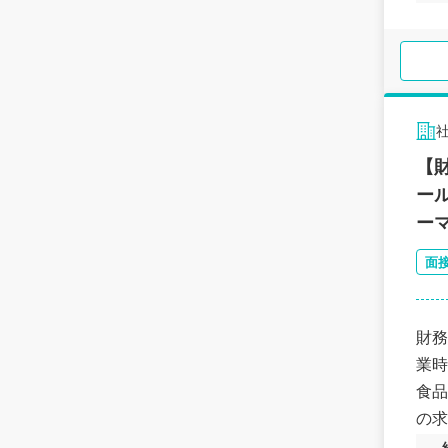
【
ー
ー
面
財務
業時
食品
の求