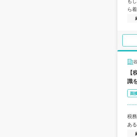
もし
ら着
【
識
面
税務
ある