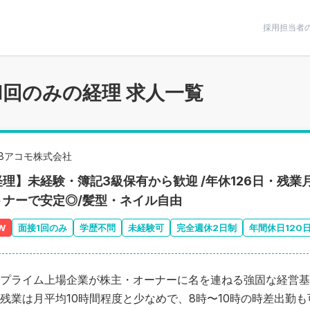
条件で絞りこむ
採用担当者
1回のみの経理 求人一覧
ABアコモ株式会社
理】未経験・簿記3級保有から歓迎 /年休126日・残業月
トナーで安定◎/髪型・ネイル自由
W
面接1回のみ
学歴不問
未経験可
完全週休2日制
年間休日120
プライム上場企業が株主・オーナーに名を連ねる強固な経営基
残業は月平均10時間程度と少なめで、8時〜10時の時差出勤