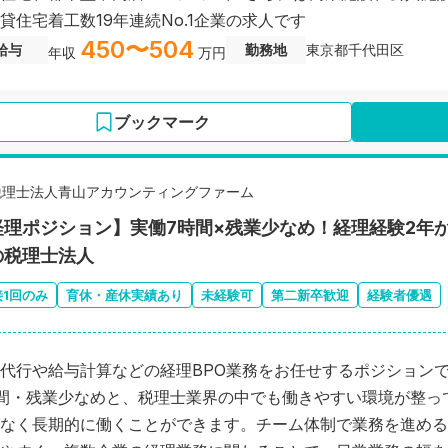
貸住宅着工数19年連続No.1企業の求人です
450〜504
給与
勤務地
東京都千代田区
年収
万円
ブックマーク
税理士法人青山アカウンティングファーム
経理ポジション】実働7時間×残業少なめ！経理経験2年
の税理士法人
接1回のみ
育休・産休実績あり
未経験可
第二新卒歓迎
経験者優遇
代行や給与計算などの経理BPO業務をお任せするポジション
間・残業少なめと、税理士業界の中でも働きやすい環境が整っ
なく長期的に働くことができます。チーム体制で業務を進める