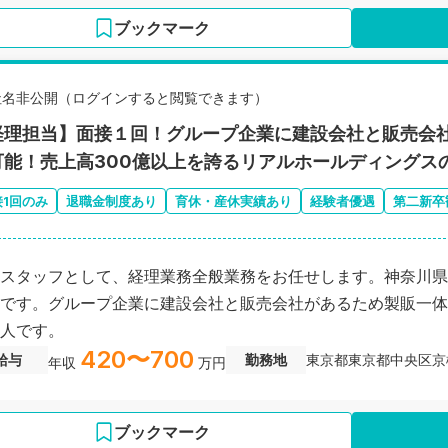
ブックマーク
社名非公開（ログインすると閲覧できます）
経理担当】面接１回！グループ企業に建設会社と販売会
可能！売上高300億以上を誇るリアルホールディングス
接1回のみ
退職金制度あり
育休・産休実績あり
経験者優遇
第二新卒
スタッフとして、経理業務全般業務をお任せします。神奈川県
です。グループ企業に建設会社と販売会社があるため製販一体
人です。
420〜700
給与
勤務地
東京都東京都中央区京橋
年収
万円
ブックマーク