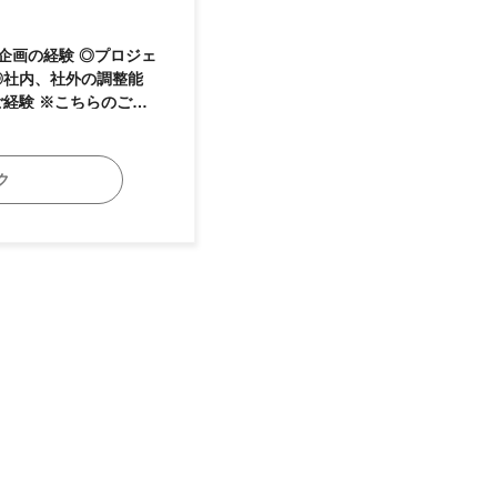
◎社内、社外の調整能
にプロジェクトを運用
せる主体性、自律性が
ク