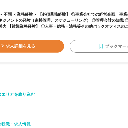
事業会社での経営企画、事業企画の経験 ◎プロジェ
ネジメントの経験（進捗管理、スケジューリング） ◎管理会計の知識 
ックオフィスのご経験 ※こちらのご経
な方の場合コーポレート部門長のポジションもございます。 ＜資格＞ 【必要資格】 不問
る人物像】 ■管理部門という特性上、腰を据えて中長期的に会社と一緒
けるような方。 ■チームで仕事をする協調性がありつつ、自ら手を動か
求人詳細を見る
ブックマー
 ■幅広く業務をこなすバランス感覚を持っている方。
のエリアを絞り込む
の転職・求人情報