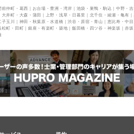
門前仲町・葛西
お台場・豊洲・湾岸
池袋・巣鴨・駒込
中野・吉
大井町・大森・蒲田
上野・浅草・日暮里
北千住・綾瀬・亀有
二子玉川
神田・秋葉原・水道橋
渋谷・原宿・青山
恵比寿・中目
浜松町・田町
銀座・有楽町・築地
飯田橋・四ツ谷・神楽坂
赤坂
橋