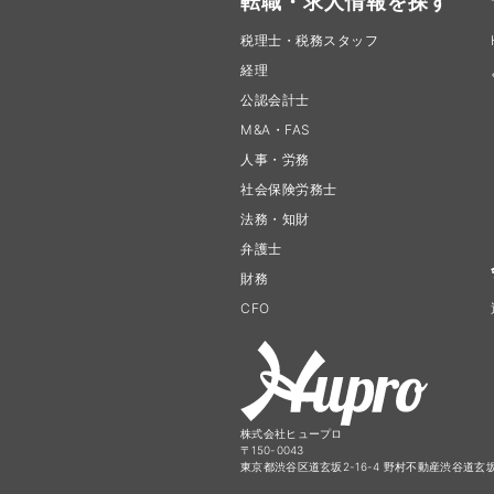
転職・求人情報を探す
税理士・税務スタッフ
経理
公認会計士
M&A・FAS
人事・労務
社会保険労務士
法務・知財
弁護士
財務
CFO
株式会社ヒュープロ
〒150-0043
東京都渋谷区道玄坂2-16-4 野村不動産渋谷道玄坂