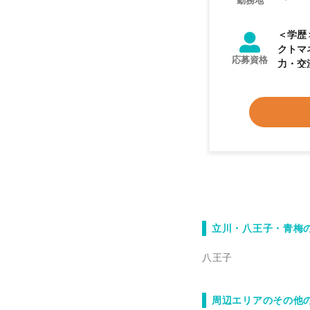
勤務地
＜学歴＞ 不問 ＜業務経験＞ 【必須業務経験】 ◎
クトマ
応募資格
力・交渉力 【歓迎業務経験】 〇人事・総務・法務等その他バ
験が豊富
【求め
してい
ある。
立川・八王子・青梅
八王子
周辺エリアのその他