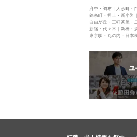
府中・調布
人形町・
錦糸町・押上・新小岩
自由が丘・三軒茶屋・
新宿・代々木
新橋・
東京駅・丸の内・日本