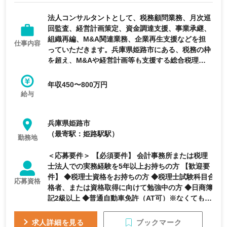
完全週休2日制
年間休日120日以上
法人コンサルタントとして、税務顧問業務、月次巡
回監査、経営計画策定、資金調達支援、事業承継、
組織再編、M&A関連業務、企業再生支援などを担
仕事内容
っていただきます。兵庫県姫路市にある、税務の枠
を超え、M&Aや経営計画等も支援する総合税理士
法人の求人です。
年収450〜800万円
給与
兵庫県姫路市
（最寄駅：姫路駅駅）
勤務地
＜応募要件＞ 【必須要件】 会計事務所または税理
士法人での実務経験を5年以上お持ちの方 【歓迎要
件】 ◆税理士資格をお持ちの方 ◆税理士試験科目合
応募資格
格者、または資格取得に向けて勉強中の方 ◆日商簿
記2級以上 ◆普通自動車免許（AT可）※なくても相
談可 ※これまでのご経験を活かしながら、税務だけ
でなく経営支援・財務コンサルティング領域にも挑
ブックマーク
求人詳細を見る