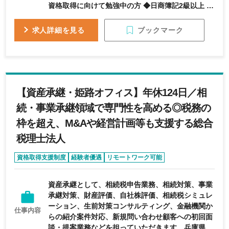
資格取得に向けて勉強中の方 ◆日商簿記2級以上 ◆
普通自動車免許（AT可）※なくても相談可
ブックマーク
求人詳細を見る
【資産承継・姫路オフィス】年休124日／相
続・事業承継領域で専門性を高める◎税務の
枠を超え、M&Aや経営計画等も支援する総合
税理士法人
資格取得支援制度
経験者優遇
リモートワーク可能
完全週休2日制
年間休日120日以上
資産承継として、相続税申告業務、相続対策、事業
承継対策、財産評価、自社株評価、相続税シミュレ
ーション、生前対策コンサルティング、金融機関か
仕事内容
らの紹介案件対応、新規問い合わせ顧客への初回面
談・提案業務などを担っていただきます。兵庫県姫