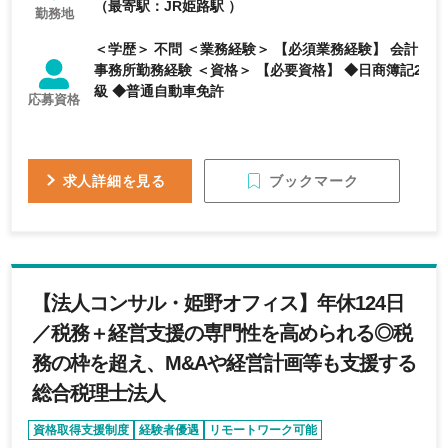
（最寄駅：JR姫路駅 ）
勤務地
＜学歴＞ 不問 ＜業務経験＞ 【必須業務経験】 会計
事務所勤務経験 ＜資格＞ 【必要資格】 ◆日商簿記2
級 ◆普通自動車免許
応募資格
ブックマーク
求人詳細を見る
【法人コンサル・姫野オフィス】年休124日
／税務＋経営支援の専門性を高められる◎税
務の枠を超え、M&Aや経営計画等も支援する
総合税理士法人
資格取得支援制度
経験者優遇
リモートワーク可能