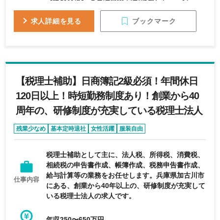
日商簿記2級以上 【歓迎資格】 ◯税理士試験科目
合格者 ◯新卒 【求める人物像】 税理士を目指す志
ブックマーク
求人詳細を見る
高き方
【税理士補助】日商簿記2級必須！年間休日
120日以上！時短勤務制度あり！創業から40
周年の、研修制度が充実している税理士法人
残業少なめ
基本定時退社
女性活躍
服装自由
年間休日120日以上
税理士補助として主に、法人税、所得税、消費税、
相続税の申告書作成、帳簿作成、税務申告書作成、
給与計算等の業務をお任せします。兵庫県加古川市
仕事内容
にある、創業から40年以上の、研修制度が充実して
いる税理士法人の求人です。
年収250〜650万円