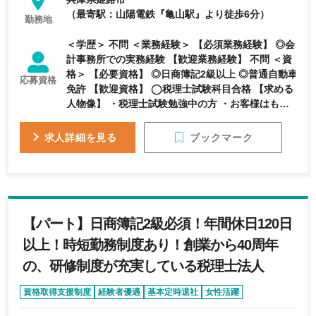
（最寄駅：山陽電鉄『亀山駅』より徒歩6分）
勤務地
＜学歴＞ 不問 ＜業務経験＞ 【必須業務経験】 ◎会
計事務所での実務経験 【歓迎業務経験】 不問 ＜資
格＞ 【必要資格】 ◎日商簿記2級以上 ◎普通自動車
応募資格
免許 【歓迎資格】 ◯税理士試験科目合格 【求める
人物像】 ・税理士試験勉強中の方 ・お客様はもち
ろん、周囲とのコミュニケーションを大切にしなが
ら仕事を行える方 ・報告・連絡・相談がしっかり
ブックマーク
求人詳細を見る
でき、真摯に対応していただける方 ・会計事務所
での経験がある方
【パート】日商簿記2級必須！年間休日120日
以上！時短勤務制度あり！創業から40周年
の、研修制度が充実している税理士法人
資格取得支援制度
経験者優遇
基本定時退社
女性活躍
完全週休2日制