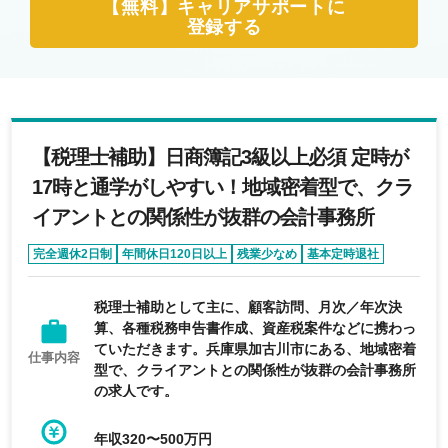
【無料】キャリアサポートに
登録する
【税理士補助】日商簿記3級以上必須 定時が
17時と通学がしやすい！地域密着型で、クラ
イアントとの関係性が抜群の会計事務所
完全週休2日制
年間休日120日以上
残業少なめ
基本定時退社
第二新卒歓迎
税理士補助として主に、顧客訪問、月次／年次決
算、各種税務申告書作成、資産税案件などに携わっ
ていただきます。兵庫県加古川市にある、地域密着
仕事内容
型で、クライアントとの関係性が抜群の会計事務所
の求人です。
年収320〜500万円