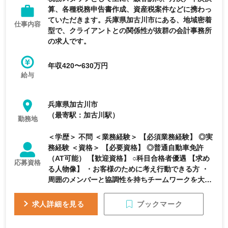
算、各種税務申告書作成、資産税案件などに携わっ
ていただきます。兵庫県加古川市にある、地域密着
仕事内容
型で、クライアントとの関係性が抜群の会計事務所
の求人です。
年収420〜630万円
給与
兵庫県加古川市
（最寄駅：加古川駅）
勤務地
＜学歴＞ 不問 ＜業務経験＞ 【必須業務経験】 ◎実
務経験 ＜資格＞ 【必要資格】 ◎普通自動車免許
（AT可能） 【歓迎資格】 ○科目合格者優遇 【求め
応募資格
る人物像】 ・お客様のために考え行動できる方 ・
周囲のメンバーと協調性を持ちチームワークを大切
にできる方 ・社交的で柔軟性があり積極性のある
方
ブックマーク
求人詳細を見る