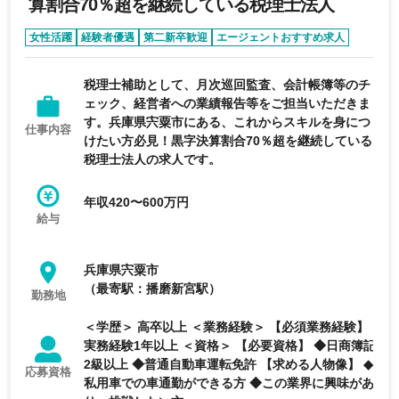
算割合70％超を継続している税理士法人
女性活躍
経験者優遇
第二新卒歓迎
エージェントおすすめ求人
税理士補助として、月次巡回監査、会計帳簿等のチ
ェック、経営者への業績報告等をご担当いただきま
す。兵庫県宍粟市にある、これからスキルを身につ
仕事内容
けたい方必見！黒字決算割合70％超を継続している
税理士法人の求人です。
年収420〜600万円
給与
兵庫県宍粟市
（最寄駅：播磨新宮駅）
勤務地
＜学歴＞ 高卒以上 ＜業務経験＞ 【必須業務経験】
実務経験1年以上 ＜資格＞ 【必要資格】 ◆日商簿記
2級以上 ◆普通自動車運転免許 【求める人物像】 ◆
応募資格
私用車での車通勤ができる方 ◆この業界に興味があ