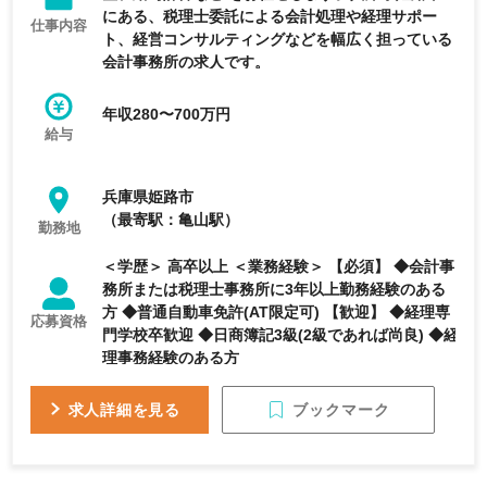
にある、税理士委託による会計処理や経理サポー
仕事内容
ト、経営コンサルティングなどを幅広く担っている
会計事務所の求人です。
年収280〜700万円
給与
兵庫県姫路市
（最寄駅：亀山駅）
勤務地
＜学歴＞ 高卒以上 ＜業務経験＞ 【必須】 ◆会計事
務所または税理士事務所に3年以上勤務経験のある
方 ◆普通自動車免許(AT限定可) 【歓迎】 ◆経理専
応募資格
門学校卒歓迎 ◆日商簿記3級(2級であれば尚良) ◆経
理事務経験のある方
ブックマーク
求人詳細を見る