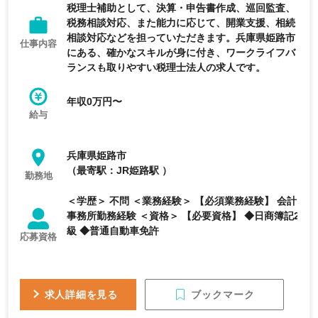
税理士補助として、決算・申告書作成、巡回監査、
税務相談対応、また能力に応じて、開業支援、相続
相談対応などを担っていただきます。兵庫県姫路市
仕事内容
にある、確かなスキルが身に付き、ワークライフバ
ランスも取りやすい税理士法人の求人です。
年収0万円〜
給与
兵庫県姫路市
（最寄駅：JR姫路駅 ）
勤務地
＜学歴＞ 不問 ＜業務経験＞ 【必須業務経験】 会計
事務所勤務経験 ＜資格＞ 【必要資格】 ◆日商簿記2
級 ◆普通自動車免許
応募資格
ブックマーク
求人詳細を見る