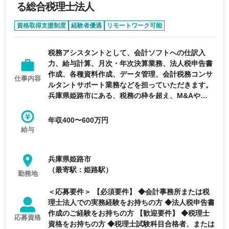
る総合税理士法人
資格取得支援制度
経験者優遇
リモートワーク可能
完全週休2日制
年間休日120日以上
税務アシスタントとして、会計ソフトへの仕訳入
力、給与計算、月次・年次決算業務、法人税申告書
作成、各種資料作成、データ管理、会計税務コンサ
仕事内容
ルタントサポート業務などを担っていただきます。
兵庫県姫路市にある、税務の枠を超え、M&Aや経
営計画等も支援する総合税理士法人の求人です。
年収400〜600万円
給与
兵庫県姫路市
（最寄駅：姫路駅）
勤務地
＜応募要件＞ 【必須要件】 ◆会計事務所または税
理士法人での実務経験をお持ちの方 ◆法人税申告書
作成のご経験をお持ちの方 【歓迎要件】 ◆税理士
応募資格
資格をお持ちの方 ◆税理士試験科目合格者、または