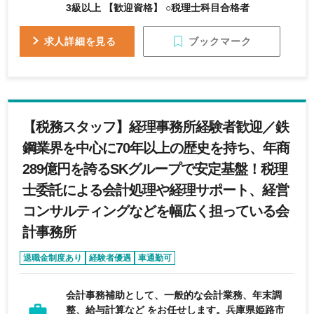
3級以上 【歓迎資格】 ○税理士科目合格者
ブックマーク
求人詳細を見る
【税務スタッフ】経理事務所経験者歓迎／鉄
鋼業界を中心に70年以上の歴史を持ち、年商
289億円を誇るSKグループで安定基盤！税理
士委託による会計処理や経理サポート、経営
コンサルティングなどを幅広く担っている会
計事務所
退職金制度あり
経験者優遇
車通勤可
会計事務補助として、一般的な会計業務、年末調
整、給与計算など をお任せします。兵庫県姫路市