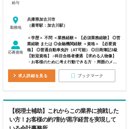
給与
兵庫県加古川市
（最寄駅：加古川駅）
勤務地
＜学歴＞ 不問 ＜業務経験＞ 【必須業務経験】 ◎営
業経験 または ◎金融機関経験 ＜資格＞ 【必要資
格】 ◎普通自動車免許（AT可能） ◎日商簿記3級
応募資格
【歓迎資格】 ○科目合格者優遇 【求める人物像】
・お客様のために考え行動できる方 ・周囲のメン
バーと協調性を持ちチームワークを大切にできる方
・社交的で柔軟性があり積極性のある方
ブックマーク
求人詳細を見る
【税理士補助】これからこの業界に挑戦した
い方！お客様の約7割が黒字経営を実現して
いる会計事務所