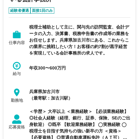
経験者優遇
面接1回のみ
税理士補助として主に、関与先の訪問監査、会計デ
ータの入力、決算書、税務申告書の作成等の業務を
お任せします。兵庫県加古川市にある、これからこ
仕事内容
の業界に挑戦したい方！お客様の約7割が黒字経営
を実現している会計事務所の求人です。
年収300〜600万円
給与
兵庫県加古川市
（最寄駅：加古川駅）
勤務地
＜学歴＞ 大卒以上 ＜業務経験＞ 【必須業務経験】
◎社会人経験（経理、銀行、証券、保険、SEのご出
身歓迎） ◎既卒 【歓迎業務経験】 ◯実務経験 ◯
応募資格
税理士を目指す気持ちの強い新卒の方 ＜資格＞
【必要資格】 ◎普通自動車運転免許（ＡＴ可） ◎