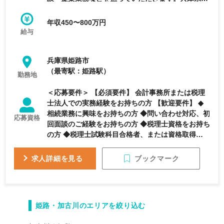
路市にある、税務の枠を超え、M&Aや経営計画等
も支援する総合税理士法人の求人です。
年収450〜800万円
給与
兵庫県姫路市
（最寄駅：姫路駅）
勤務地
＜応募要件＞ 【必須要件】 会計事務所または税理
士法人での実務経験をお持ちの方 【歓迎要件】 ◆
相続業務に興味をお持ちの方 ◆問い合わせ対応、初
応募資格
回面談のご経験をお持ちの方 ◆税理士資格をお持ち
の方 ◆税理士試験科目合格者、または資格取得に向
けて勉強中の方 ◆日商簿記2級以上 ◆普通自動車免
許（AT可）※なくても相談可
ブックマーク
求人詳細を見る
姫路・加古川のエリアを絞り込む