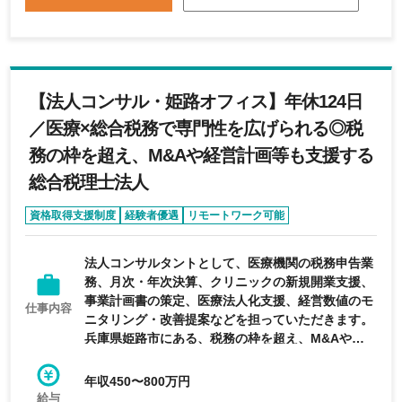
戦したい方を歓迎します。
【法人コンサル・姫路オフィス】年休124日
／医療×総合税務で専門性を広げられる◎税
務の枠を超え、M&Aや経営計画等も支援する
総合税理士法人
資格取得支援制度
経験者優遇
リモートワーク可能
完全週休2日制
年間休日120日以上
法人コンサルタントとして、医療機関の税務申告業
務、月次・年次決算、クリニックの新規開業支援、
事業計画書の策定、医療法人化支援、経営数値のモ
仕事内容
ニタリング・改善提案などを担っていただきます。
兵庫県姫路市にある、税務の枠を超え、M&Aや経
営計画等も支援する総合税理士法人の求人です。
年収450〜800万円
給与