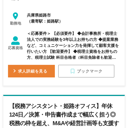
兵庫県姫路市
（最寄駅：姫路駅）
勤務地
＜応募要件＞ 【必須要件】 ◆会計事務所・税理士
法人での実務経験を3年以上お持ちの方 ◆提案業務
など、コミュニケーション力を発揮して顧客支援を
応募資格
行いたい方 【歓迎要件】 ◆税理士資格をお持ちの
方、税理士試験 科目合格者（科目免除者も歓迎）
◆医療業界（クリニック・病院等）の担当経験があ
る方 ※これまでのご経験を活かしながら、税務だけ
ブックマーク
求人詳細を見る
でなく経営支援・財務コンサルティング領域にも挑
戦したい方を歓迎します。
【税務アシスタント・姫路オフィス】年休
124日／決算・申告書作成まで幅広く担う◎
税務の枠を超え、M&Aや経営計画等も支援す