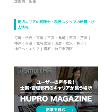
加古川
姫路
周辺エリアの税理士・税務スタッフの転職・求
人情報
尼崎・伊丹・宝塚
三宮・元町
西宮・芦屋
神戸
丹波・城崎北部
須磨・垂水・舞子
神戸ベイエリア
明石・神戸市西区