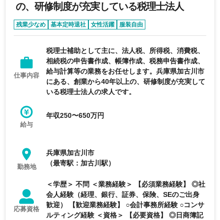
の、研修制度が充実している税理士法人
残業少なめ
基本定時退社
女性活躍
服装自由
年間休日120日以上
税理士補助として主に、法人税、所得税、消費税、
相続税の申告書作成、帳簿作成、税務申告書作成、
給与計算等の業務をお任せします。兵庫県加古川市
仕事内容
にある、創業から40年以上の、研修制度が充実して
いる税理士法人の求人です。
年収250〜650万円
給与
兵庫県加古川市
（最寄駅：加古川駅）
勤務地
＜学歴＞ 不問 ＜業務経験＞ 【必須業務経験】 ◎社
会人経験（経理、銀行、証券、保険、SEのご出身
歓迎） 【歓迎業務経験】 ○会計事務所経験 ○コンサ
応募資格
ルティング経験 ＜資格＞ 【必要資格】 ◎日商簿記