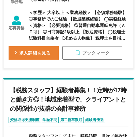
勤務地
＜学歴＞ 大卒以上 ＜業務経験＞ 【必須業務経験】
◎事務所でのご経験 【歓迎業務経験】 ◯実務経験
＜資格＞ 【必要資格】 ◎普通自動車運転免許（Ａ
応募資格
Ｔ可） ◎日商簿記2級以上 【歓迎資格】 ◯税理士
試験科目合格者 【求める人物像】 税理士を目指す
志高き方
ブックマーク
求人詳細を見る
【税務スタッフ】経験者募集！！定時が17時
と働き方◎！地域密着型で、クライアントと
の関係性が抜群の会計事務所
資格取得支援制度
学歴不問
第二新卒歓迎
経験者優遇
基本定時退社
税務スタッフとして主に、顧客訪問、月次／年次決