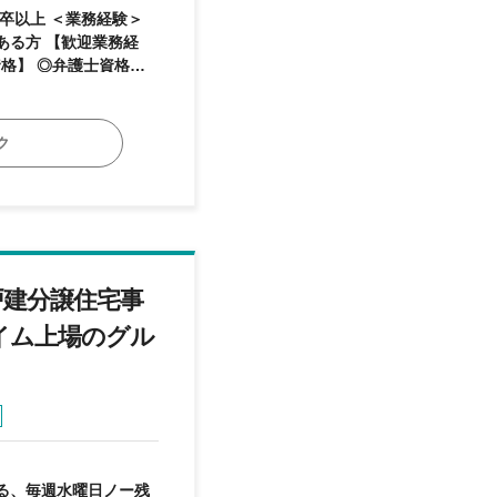
務経験＞
迎業務経
ク
戸建分譲住宅事
イム上場のグル
る、毎週水曜日ノー残