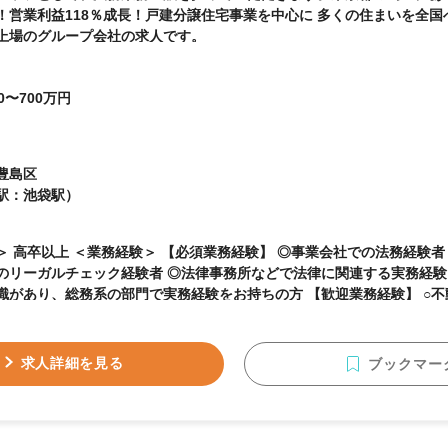
！営業利益118％成長！戸建分譲住宅事業を中心に 多くの住まいを全
上場のグループ会社の求人です。
0〜700万円
豊島区
駅：池袋駅）
須業務経験】 ◎事業会社での法務経験者（年数不問） ◎契約関
のリーガルチェック経験者 ◎法律事務所などで法律に関連する実務経験
り、総務系の部門で実務経験をお持ちの方 【歓迎業務経験】 ○不動産業界での実務経験
＞ 【歓迎資格】 ◎宅地建物取引士資格をお持ちの方 ◎ビジネス実務法
もしくは同等の知識がある方）
求人詳細を見る
ブックマー