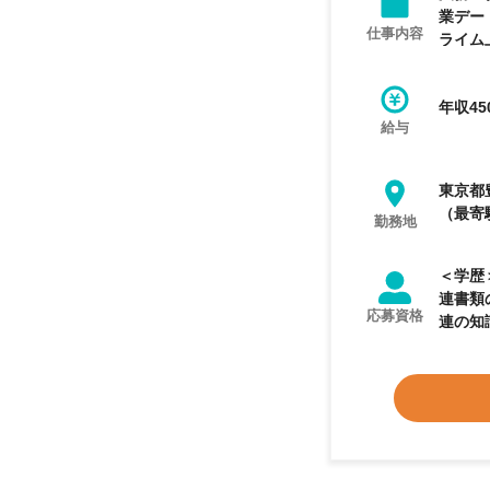
業デー
仕事内容
ライム
年収45
給与
東京都
（最寄
勤務地
＜学歴＞ 高卒以上 ＜業務経験＞ 【必
連書類
応募資格
連の知識があ
＜資格
の方（