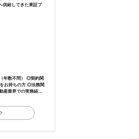
国へ供給してきた東証プ
をお持ちの方 ◎法務関
務検定2級以上をお持ち
ク