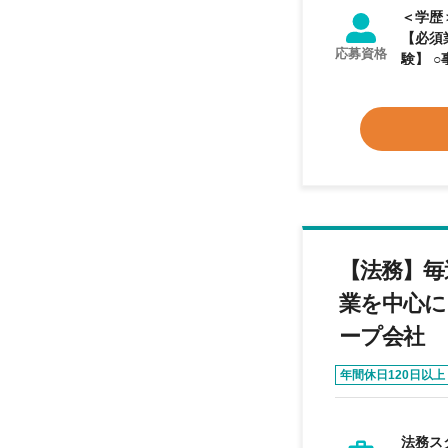
＜学歴＞
【必須業
応募資格
験】 ○事
【歓迎
【法務】毎
業を中心に
ープ会社
年間休日120日以上
法務ス