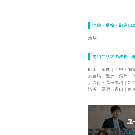
池袋・巣鴨・駒込の
池袋
周辺エリアの法務・
町田・多摩
府中・調
お台場・豊洲・湾岸
大久保・高田馬場
新
渋谷・原宿・青山
東