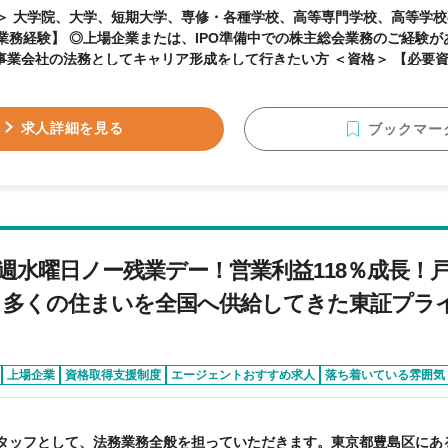
 大学院、大学、短期大学、専修・各種学校、高等専門学校、高等学校卒以上 ＜業
務経験】 ◎上場企業または、IPO準備中での株主総会業務のご経験がある方 【歓
業会社の法務としてキャリア形成をして行きたい方 ＜資格＞ 【必要資格】 ◎弁護士資格
資格】 不問
求人詳細を見る
ブックマー
週水曜日ノー残業デー！営業利益118％成長！
 多くの住まいを全国へ供給してきた東証プラ
上場企業
資格取得支援制度
エージェントおすすめ求人
落ち着いている雰囲気
タッフとして、法務業務全般を担っていただきます。東京都豊島区にあ