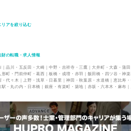
エリアを絞り込む
知財の転職・求人情報
布
品川・五反田・大崎
中野・吉祥寺・三鷹
大井町・大森・蒲田
人形町・門前仲町・葛西
板橋・成増・赤羽
飯田橋・四ツ谷・神楽
宿・代々木
上野・浅草・日暮里
神田・秋葉原・水道橋
恵比寿・
京駅・丸の内・日本橋
銀座・有楽町・築地
赤坂・六本木・麻布