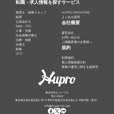
転職・求人情報を探す
サービス
税理士・税務スタッフ
HUPRO MAGAZINE
経理
よくある質問
公認会計士
会社概要
M&A・FAS
人事・労務
運営会社
社会保険労務士
お問い合わせ
法務・知財
ご掲載希望の企業様へ
弁護士
規約
財務
CFO
利用規約
個人情報保護方針
業務の運営に関する規程等
株式会社ヒュープロ
150-0043
東京都渋谷区道玄坂2-16-4 野村不動産渋谷道玄坂ビル 4階/6階（受付）
info@hupro-inc.com