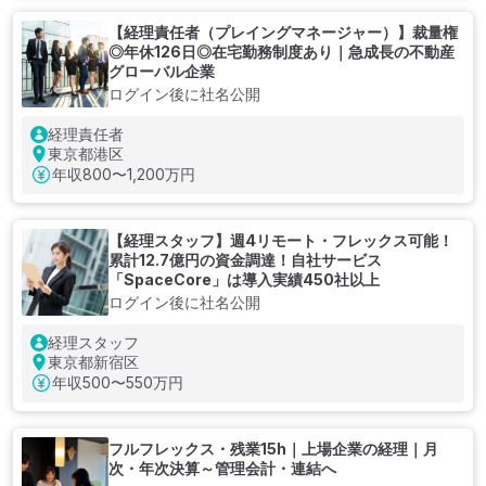
【経理責任者（プレイングマネージャー）】裁量権
◎年休126日◎在宅勤務制度あり｜急成長の不動産
グローバル企業
ログイン後に社名公開
経理責任者
東京都港区
年収
800〜1,200万円
【経理スタッフ】週4リモート・フレックス可能！
累計12.7億円の資金調達！自社サービス
「SpaceCore」は導入実績450社以上
ログイン後に社名公開
経理スタッフ
東京都新宿区
年収
500〜550万円
フルフレックス・残業15h｜上場企業の経理｜月
次・年次決算～管理会計・連結へ