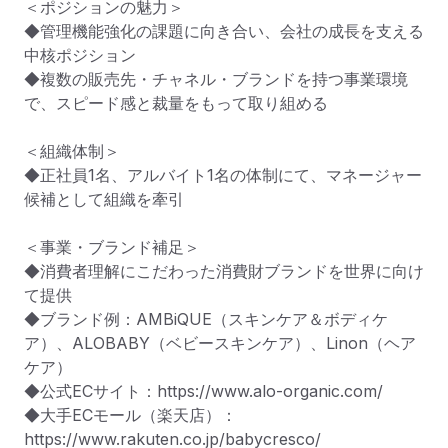
＜ポジションの魅力＞

◆管理機能強化の課題に向き合い、会社の成長を支える
中核ポジション

◆複数の販売先・チャネル・ブランドを持つ事業環境
で、スピード感と裁量をもって取り組める

＜組織体制＞

◆正社員1名、アルバイト1名の体制にて、マネージャー
候補として組織を牽引

＜事業・ブランド補足＞

◆消費者理解にこだわった消費財ブランドを世界に向け
て提供

◆ブランド例：AMBiQUE（スキンケア＆ボディケ
ア）、ALOBABY（ベビースキンケア）、Linon（ヘア
ケア）

◆公式ECサイト：https://www.alo-organic.com/

◆大手ECモール（楽天店）：
https://www.rakuten.co.jp/babycresco/
