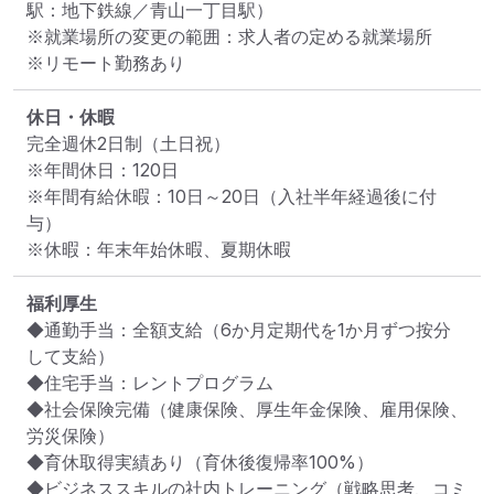
駅：地下鉄線／青山一丁目駅）
※就業場所の変更の範囲：求人者の定める就業場所
※リモート勤務あり
休日・休暇
完全週休2日制（土日祝）

※年間休日：120日

※年間有給休暇：10日～20日（入社半年経過後に付
与）

※休暇：年末年始休暇、夏期休暇
福利厚生
◆通勤手当：全額支給（6か月定期代を1か月ずつ按分
して支給）

◆住宅手当：レントプログラム

◆社会保険完備（健康保険、厚生年金保険、雇用保険、
労災保険）

◆育休取得実績あり（育休後復帰率100%）

◆ビジネススキルの社内トレーニング（戦略思考、コミ