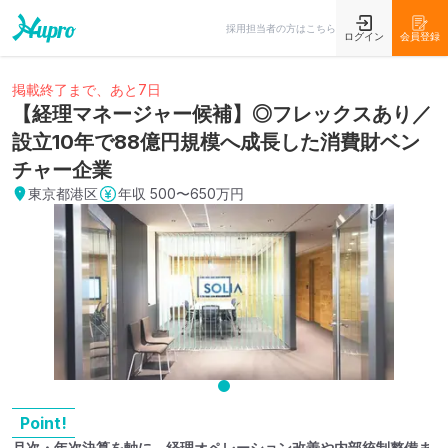
採用担当者の方はこちら
ログイン
会員登録
掲載終了まで、あと7日
【経理マネージャー候補】◎フレックスあり／
設立10年で88億円規模へ成長した消費財ベン
チャー企業
東京都港区
年収
500〜650万円
Point!
月次・年次決算を軸に、経理オペレーション改善や内部統制整備ま