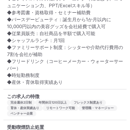
ュニケーション力、PPT/Excelスキル等）

◆参考図書・資格取得・セミナー補助費

◆バースデービューティ：誕生月から1か月以内に
10,000円以内の美容グッズを会社経費で購入可

◆従業員販売：自社商品を半額で購入可能

◆シャッフルランチ：月1回

◆ファミリーサポート制度：シッターや介助代行費用の
7割を会社が補助

◆フリードリンク（コーヒーメーカー・ウォーターサー
バー）

◆時短勤務制度

◆産休・育休取得実績あり
この求人の特徴
完全週休2日制
年間休日120日以上
フレックス制度あり
育休・産休実績あり
リモートワーク可能
管理職・マネージャー
ベンチャー企業
受動喫煙防止処置