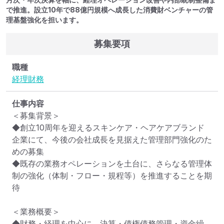
で推進。設立10年で88億円規模へ成長した消費財ベンチャーの管
理基盤強化を担います。
募集要項
職種
経理
財務
仕事内容
＜募集背景＞

◆創立10周年を迎えるスキンケア・ヘアケアブランド
企業にて、今後の会社成長を見据えた管理部門強化のた
めの募集

◆既存の業務オペレーションを土台に、さらなる管理体
制の強化（体制・フロー・規程等）を推進することを期
待

＜業務概要＞

◆財務・経理を中心に、決算・債権債務管理・資金繰