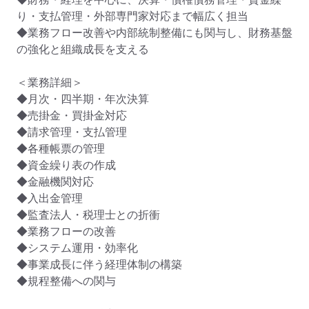
り・支払管理・外部専門家対応まで幅広く担当

◆業務フロー改善や内部統制整備にも関与し、財務基盤
の強化と組織成長を支える

＜業務詳細＞

◆月次・四半期・年次決算

◆売掛金・買掛金対応

◆請求管理・支払管理

◆各種帳票の管理

◆資金繰り表の作成

◆金融機関対応

◆入出金管理

◆監査法人・税理士との折衝

◆業務フローの改善

◆システム運用・効率化

◆事業成長に伴う経理体制の構築

◆規程整備への関与
