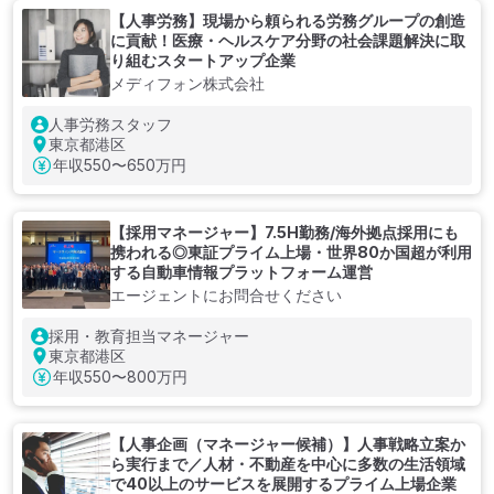
【人事労務】現場から頼られる労務グループの創造
に貢献！医療・ヘルスケア分野の社会課題解決に取
り組むスタートアップ企業
メディフォン株式会社
人事労務スタッフ
東京都港区
年収
550〜650万円
【採用マネージャー】7.5H勤務/海外拠点採用にも
携われる◎東証プライム上場・世界80か国超が利用
する自動車情報プラットフォーム運営
エージェントにお問合せください
採用・教育担当マネージャー
東京都港区
年収
550〜800万円
【人事企画（マネージャー候補）】人事戦略立案か
ら実行まで／人材・不動産を中心に多数の生活領域
で40以上のサービスを展開するプライム上場企業