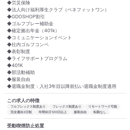
◆労災保険

◆法人向け福利厚生クラブ（ベネフィットワン）

◆GDOSHOP割引

◆ゴルフプレー補助金

◆確定拠出年金（401k）

◆コミュニケーションイベント

◆社内ゴルフコンペ

◆表彰制度

◆ライフサポートプログラム

◆401K

◆部活動補助

◆服装自由

◆退職金制度：入社3年目以降前払い退職金制度適用
この求人の特徴
フルフレックス制度あり
フレックス制度あり
リモートワーク可能
完全週休2日制
年間休日120日以上
服装自由
転勤なし
受動喫煙防止処置