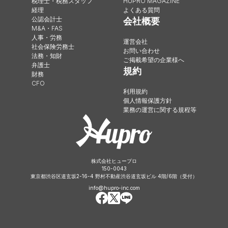
税理士・税務スタッフ
HUPRO MAGAZINE
経理
よくある質問
公認会計士
会社概要
M&A・FAS
人事・労務
運営会社
社会保険労務士
お問い合わせ
法務・知財
ご掲載希望の企業様へ
弁護士
規約
財務
CFO
利用規約
個人情報保護方針
業務の運営に関する規程等
株式会社ヒュープロ
150-0043
東京都渋谷区道玄坂2-16-4 野村不動産渋谷道玄坂ビル 4階/6階（受付）
info@hupro-inc.com