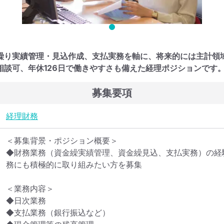
繰り実績管理・見込作成、支払実務を軸に、将来的には主計領
相談可、年休126日で働きやすさも備えた経理ポジションです
募集要項
経理
財務
＜募集背景・ポジション概要＞

◆財務業務（資金繰実績管理、資金繰見込、支払実務）の経
務にも積極的に取り組みたい方を募集

＜業務内容＞

◆日次業務

◆支払業務（銀行振込など）
