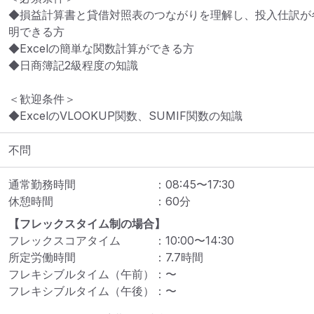
◆損益計算書と貸借対照表のつながりを理解し、投入仕訳が
明できる方

◆Excelの簡単な関数計算ができる方

◆日商簿記2級程度の知識

＜歓迎条件＞

◆ExcelのVLOOKUP関数、SUMIF関数の知識
不問
通常勤務時間
：
08:45
〜
17:30
休憩時間
：
60
分
【フレックスタイム制の場合】
フレックスコアタイム
：
10:00
〜
14:30
所定労働時間
：
7.7
時間
フレキシブルタイム（午前）
：
〜
フレキシブルタイム（午後）
：
〜