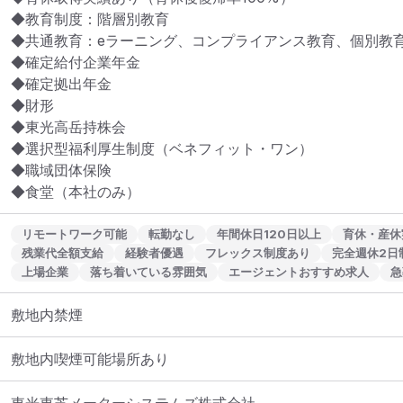
◆教育制度：階層別教育

◆共通教育：eラーニング、コンプライアンス教育、個別教育
◆確定給付企業年金

◆確定拠出年金

◆財形

◆東光高岳持株会

◆選択型福利厚生制度（ベネフィット・ワン）

◆職域団体保険

◆食堂（本社のみ）
リモートワーク可能
転勤なし
年間休日120日以上
育休・産休
残業代全額支給
経験者優遇
フレックス制度あり
完全週休2日
上場企業
落ち着いている雰囲気
エージェントおすすめ求人
急
敷地内禁煙
敷地内喫煙可能場所あり