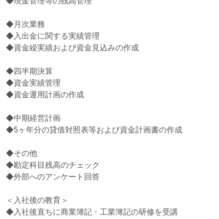
◆現金管理等の残高管理

◆月次業務

◆入出金に関する実績管理

◆資金繰実績および資金見込みの作成

◆四半期決算

◆資金実績管理

◆資金運用計画の作成

◆中期経営計画

◆5ヶ年分の貸借対照表等および資金計画書の作成

◆その他

◆勘定科目残高のチェック

◆外部へのアンケート回答

＜入社後の教育＞

◆入社後直ちに商業簿記・工業簿記の研修を受講
