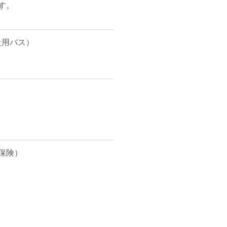
。

社用バス）
険）
