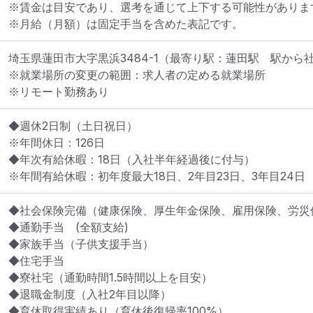
※賃金は目安であり、選考を通じて上下する可能性があります
※月給（月額）は固定手当を含めた表記です。
埼玉県蓮田市大字黒浜3484-1
（最寄り駅：蓮田駅　駅から
※就業場所の変更の範囲：求人者の定める就業場所
※リモート勤務あり
◆週休2日制（土日祝日）

※年間休日：126日

◆年次有給休暇：18日（入社半年経過後に付与）

※年間有給休暇：初年度最大18日、2年目23日、3年目24日
◆社会保険完備（健康保険、厚生年金保険、雇用保険、労災保
◆通勤手当　(全額支給)

◆家族手当（子供支援手当）

◆住宅手当

◆寮社宅（通勤時間1.5時間以上を目安）

◆退職金制度（入社2年目以降）

◆育休取得実績あり（育休後復帰率100%）
