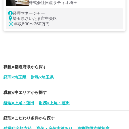
株式会社日産サティオ埼玉
経理マネージャー
埼玉県さいたま市中央区
年収
600〜760万円
職種×都道府県から探す
経理×埼玉県
財務×埼玉県
職種×中エリアから探す
経理×上尾・蓮田
財務×上尾・蓮田
経理
×こだわり条件から探す
残業代全額支給
育休・産休実績あり
資格取得支援制度