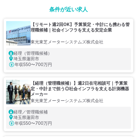
条件が近い求人
【リモート週2回OK】予算策定・中計にも携わる管
理職候補｜社会インフラを支える安定企業
東光東芝メーターシステムズ株式会社
経理（管理職候補）
埼玉県蓮田市
年収
550〜700万円
【経理（管理職候補）】週2日在宅相談可｜予算策
定・中計まで担う◎社会インフラを支える計測機器
メーカー
東光東芝メーターシステムズ株式会社
経理／管理職候補
埼玉県蓮田市
年収
550〜700万円