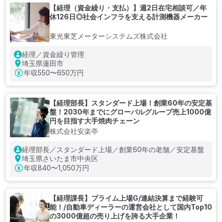
【経理（資金繰り・支払）】週2日在宅相談可／年
休126日◎社会インフラを支える計測機器メーカー
東光東芝メーターシステムズ株式会社
経理／資金繰り管理
埼玉県蓮田市
年収
550〜650万円
【経理部長】スタンダード上場！創業60年の安定基
盤！2030年までにグローバルグループ売上1000億
円を目指す大手焼肉チェーン
株式会社安楽亭
経理部長／スタンダード上場／創業60年の老舗／安定基盤
埼玉県さいたま市中央区
年収
840〜1,050万円
【経理課長】プライム上場G/連結決算まで経験可
能！/自動車ディーラーの運営会社として国内Top10
の3000億超の売り上げを誇る大手企業！