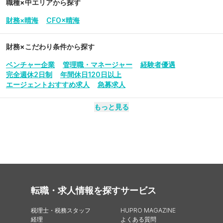
職種×中エリアから探す
財務×晴海
CFO×晴海
財務
×こだわり条件から探す
ベンチャー企業
管理職・マネージャー
経験者優遇
完全週休2日制
年間休日120日以上
エージェントおすすめ求人
急募求人
もっと見る
転職・求人情報を探す
サービス
税理士・税務スタッフ
HUPRO MAGAZINE
経理
よくある質問