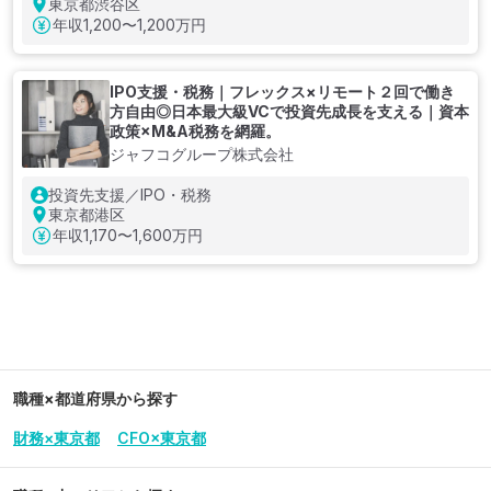
東京都渋谷区
年収
1,200〜1,200万円
IPO支援・税務｜フレックス×リモート２回で働き
方自由◎日本最大級VCで投資先成長を支える｜資本
政策×M&A税務を網羅。
ジャフコグループ株式会社
投資先支援／IPO・税務
東京都港区
年収
1,170〜1,600万円
職種×都道府県から探す
財務×東京都
CFO×東京都