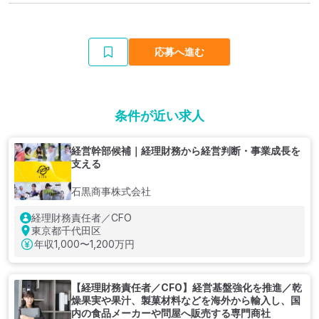
応募へ進む
条件が近い求人
経営幹部候補｜経理財務から経営判断・事業成長を
支える
石黒商事株式会社
経理財務責任者／CFO
東京都千代田区
年収
1,000〜1,200万円
【経理財務責任者／CFO】経営基盤強化を推進／乾
燥果実や果汁、製菓材料などを海外から輸入し、国
内の食品メーカーや問屋へ販売する専門商社