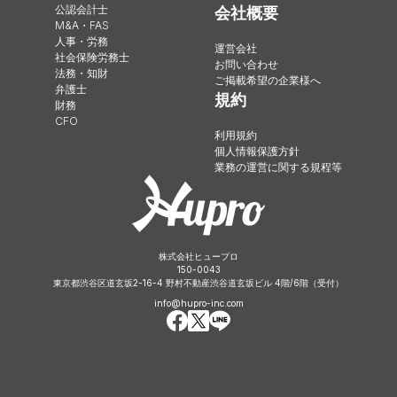
公認会計士
会社概要
M&A・FAS
人事・労務
運営会社
社会保険労務士
お問い合わせ
法務・知財
ご掲載希望の企業様へ
弁護士
規約
財務
CFO
利用規約
個人情報保護方針
業務の運営に関する規程等
株式会社ヒュープロ
150-0043
東京都渋谷区道玄坂2-16-4 野村不動産渋谷道玄坂ビル 4階/6階（受付）
info@hupro-inc.com