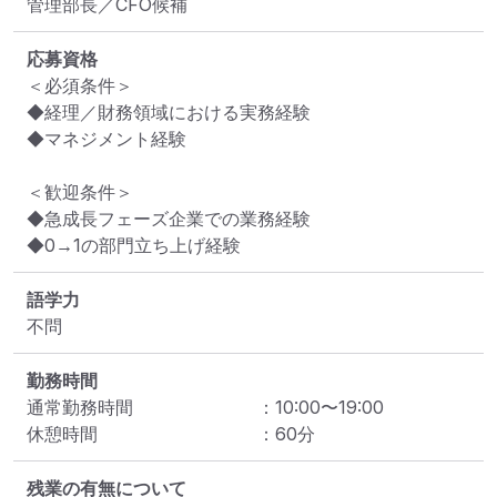
管理部長／CFO候補
応募資格
＜必須条件＞

◆経理／財務領域における実務経験

◆マネジメント経験

＜歓迎条件＞

◆急成長フェーズ企業での業務経験

◆0→1の部門立ち上げ経験
語学力
不問
勤務時間
通常勤務時間
：
10:00
〜
19:00
休憩時間
：
60
分
残業の有無について