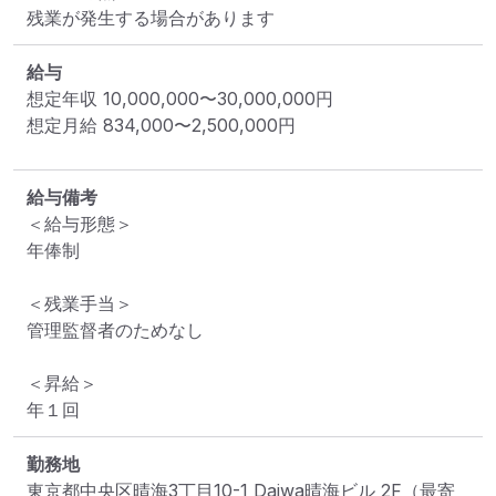
残業が発生する場合があります
給与
想定年収
10,000,000
〜
30,000,000
円
想定月給
834,000
〜
2,500,000
円
給与備考
＜給与形態＞

年俸制

＜残業手当＞

管理監督者のためなし

＜昇給＞

年１回
勤務地
東京都中央区晴海3丁目10-1 Daiwa晴海ビル 2F
（最寄