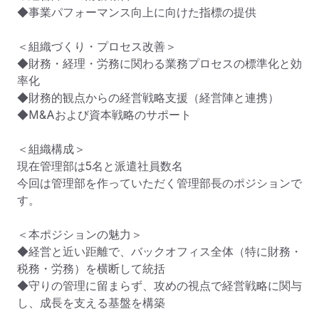
◆事業パフォーマンス向上に向けた指標の提供

＜組織づくり・プロセス改善＞

◆財務・経理・労務に関わる業務プロセスの標準化と効
率化

◆財務的観点からの経営戦略支援（経営陣と連携）

◆M&Aおよび資本戦略のサポート

＜組織構成＞

現在管理部は5名と派遣社員数名

今回は管理部を作っていただく管理部長のポジションで
す。

＜本ポジションの魅力＞

◆経営と近い距離で、バックオフィス全体（特に財務・
税務・労務）を横断して統括

◆守りの管理に留まらず、攻めの視点で経営戦略に関与
し、成長を支える基盤を構築
