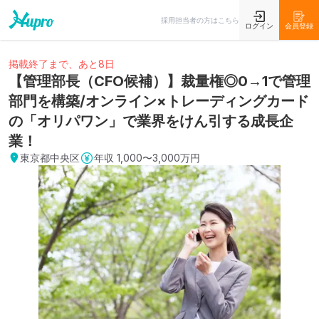
採用担当者の方はこちら
ログイン
会員登録
掲載終了まで、あと8日
【管理部長（CFO候補）】裁量権◎0→1で管理
部門を構築/オンライン×トレーディングカード
の「オリパワン」で業界をけん引する成長企
業！
東京都中央区
年収
1,000〜3,000万円