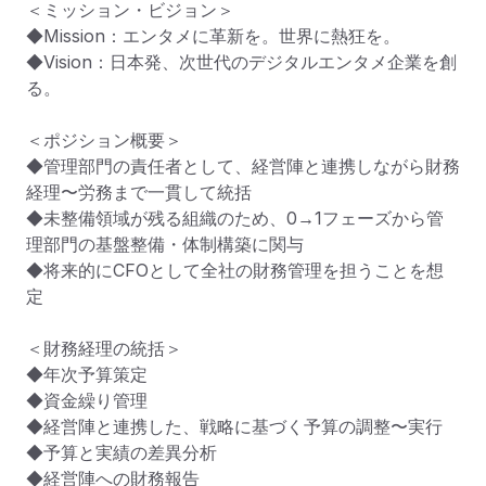
＜ミッション・ビジョン＞

◆Mission：エンタメに革新を。世界に熱狂を。

◆Vision：日本発、次世代のデジタルエンタメ企業を創
る。

＜ポジション概要＞

◆管理部門の責任者として、経営陣と連携しながら財務
経理〜労務まで一貫して統括

◆未整備領域が残る組織のため、0→1フェーズから管
理部門の基盤整備・体制構築に関与

◆将来的にCFOとして全社の財務管理を担うことを想
定

＜財務経理の統括＞

◆年次予算策定

◆資金繰り管理

◆経営陣と連携した、戦略に基づく予算の調整〜実行

◆予算と実績の差異分析

◆経営陣への財務報告
