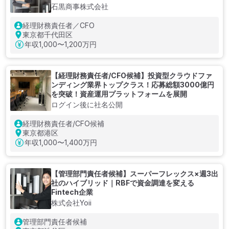
石黒商事株式会社
経理財務責任者／CFO
東京都千代田区
年収
1,000〜1,200万円
【経理財務責任者/CFO候補】投資型クラウドファ
ンディング業界トップクラス！応募総額3000億円
を突破！資産運用プラットフォームを展開
ログイン後に社名公開
経理財務責任者/CFO候補
東京都港区
年収
1,000〜1,400万円
【管理部門責任者候補】スーパーフレックス×週3出
社のハイブリッド｜RBFで資金調達を変える
Fintech企業
株式会社Yoii
管理部門責任者候補