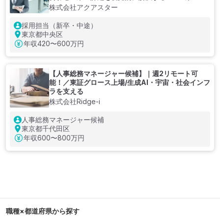
株式会社アクアスター
採用担当（新卒・中途）
東京都中央区
年収
420〜600万円
【人事総務マネージャー候補】｜週2リモート可
能！／東証グロース上場/生成AI・宇宙・社会インフ
ラを支える
株式会社Ridge-i
人事総務マネージャー候補
東京都千代田区
年収
600〜800万円
職種×都道府県から探す