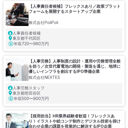
【人事責任者候補】フレックスあり／政策プラット
フォームを展開するスタートアップ企業
株式会社PoliPoli
人事責任者候補
東京都千代田区
年収
720〜960万円
【人事労務】人事制度の設計・運用や労務管理全般
を担う／次世代蓄電池の開発・製造を通じ、地球に
優しいインフラを創出するIPO準備企業
株式会社NEXTES
人事労務スタッフ
東京都世田谷区
年収
500〜900万円
【採用担当】HR業界経験者歓迎！フレックスあ
り！イラストや絵コンテ制作とデジタル技術を掛け
合わせ企業の課題を視覚的に解決するIPO企業