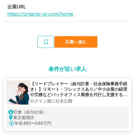
企業URL
https://organic-gr.com/home
応募へ進む
条件が近い求人
【リードプレイヤー（給与計算・社会保険事務手続
き）】リモート・フレックスあり／中小企業の経理
や労務などバックオフィス業務を代行し支援する企
業
ログイン後に社名公開
労務（給与社保）
東京都港区
年収
490〜546万円