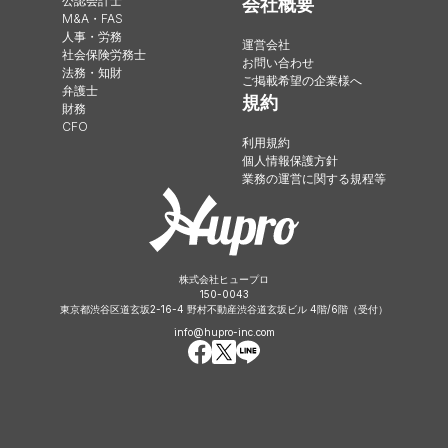
公認会計士
会社概要
M&A・FAS
人事・労務
運営会社
社会保険労務士
お問い合わせ
法務・知財
ご掲載希望の企業様へ
弁護士
規約
財務
CFO
利用規約
個人情報保護方針
業務の運営に関する規程等
株式会社ヒュープロ
150-0043
東京都渋谷区道玄坂2-16-4 野村不動産渋谷道玄坂ビル 4階/6階（受付）
info@hupro-inc.com