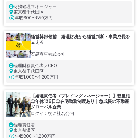
財務経理マネージャー
東京都千代田区
年収
600〜850万円
経営幹部候補｜経理財務から経営判断・事業成長を
支える
石黒商事株式会社
経理財務責任者／CFO
東京都千代田区
年収
1,000〜1,200万円
【経理責任者（プレイングマネージャー）】裁量権
◎年休126日◎在宅勤務制度あり｜急成長の不動産
グローバル企業
ログイン後に社名公開
経理責任者
東京都港区
年収
800〜1,200万円