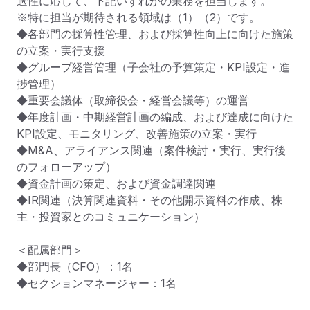
適性に応じて、下記いずれかの業務を担当します。

※特に担当が期待される領域は（1）（2）です。

◆各部門の採算性管理、および採算性向上に向けた施策
の立案・実行支援

◆グループ経営管理（子会社の予算策定・KPI設定・進
捗管理）

◆重要会議体（取締役会・経営会議等）の運営

◆年度計画・中期経営計画の編成、および達成に向けた
KPI設定、モニタリング、改善施策の立案・実行

◆M&A、アライアンス関連（案件検討・実行、実行後
のフォローアップ）

◆資金計画の策定、および資金調達関連

◆IR関連（決算関連資料・その他開示資料の作成、株
主・投資家とのコミュニケーション）

＜配属部門＞

◆部門長（CFO）：1名

◆セクションマネージャー：1名
