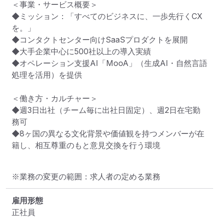
＜事業・サービス概要＞

◆ミッション：「すべてのビジネスに、一歩先行くCX
を。」

◆コンタクトセンター向けSaaSプロダクトを展開

◆大手企業中心に500社以上の導入実績

◆オペレーション支援AI「MooA」（生成AI・自然言語
処理を活用）を提供

＜働き方・カルチャー＞

◆週3日出社（チーム毎に出社日固定）、週2日在宅勤
務可

◆8ヶ国の異なる文化背景や価値観を持つメンバーが在
籍し、相互尊重のもと意見交換を行う環境
※業務の変更の範囲：求人者の定める業務
雇用形態
正社員