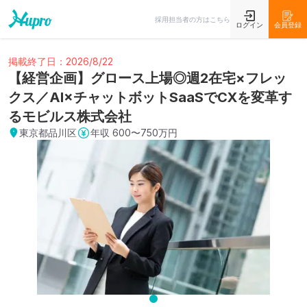
採用担当者の方はこちら
ログイン
会員登録
掲載終了日：2026/8/22
【経営企画】グロース上場◎週2在宅×フレッ
クス／AI×チャットボットSaaSでCXを変革す
るモビルス株式会社
東京都品川区
年収
600〜750万円