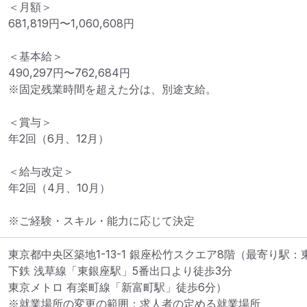
＜月額＞

681,819円〜1,060,608円

＜基本給＞

490,297円〜762,684円

※固定残業時間を超えた分は、別途支給。

＜賞与＞

年2回（6月、12月）

＜給与改定＞

年2回（4月、10月）

※ご経験・スキル・能力に応じて決定
東京都中央区築地1-13-1 銀座松竹スクエア8階
（最寄り駅：
下鉄 浅草線「東銀座駅」5番出口より徒歩3分

東京メトロ 有楽町線「新富町駅」徒歩6分）
※就業場所の変更の範囲：求人者の定める就業場所