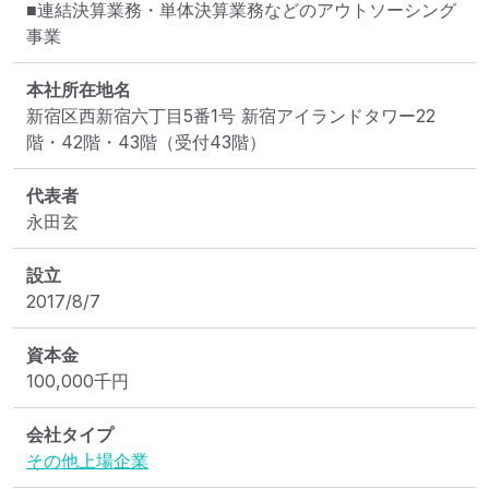
■連結決算業務・単体決算業務などのアウトソーシング
事業
本社所在地名
新宿区西新宿六丁目5番1号 新宿アイランドタワー22
階・42階・43階（受付43階）
代表者
永田玄
設立
2017/8/7
資本金
100,000
千円
会社タイプ
その他上場企業