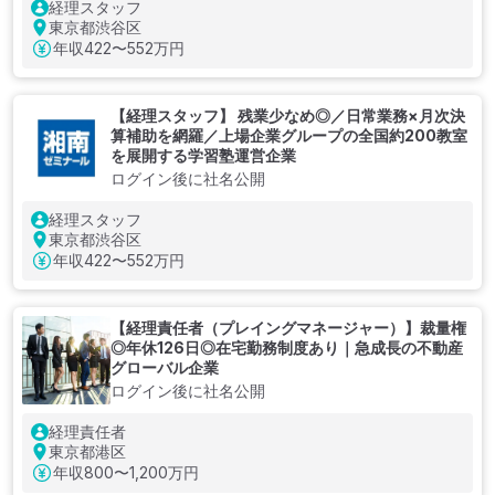
経理スタッフ
東京都渋谷区
年収
422〜552万円
【経理スタッフ】 残業少なめ◎／日常業務×月次決
算補助を網羅／上場企業グループの全国約200教室
を展開する学習塾運営企業
ログイン後に社名公開
経理スタッフ
東京都渋谷区
年収
422〜552万円
【経理責任者（プレイングマネージャー）】裁量権
◎年休126日◎在宅勤務制度あり｜急成長の不動産
グローバル企業
ログイン後に社名公開
経理責任者
東京都港区
年収
800〜1,200万円