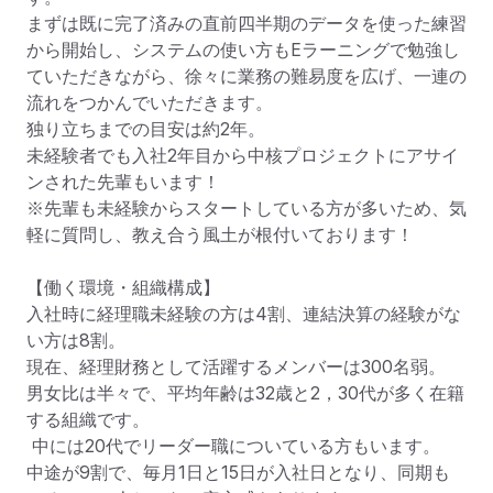
まずは既に完了済みの直前四半期のデータを使った練習
から開始し、システムの使い方もEラーニングで勉強し
ていただきながら、徐々に業務の難易度を広げ、一連の
流れをつかんでいただきます。

独り立ちまでの目安は約2年。

未経験者でも入社2年目から中核プロジェクトにアサイ
ンされた先輩もいます！

※先輩も未経験からスタートしている方が多いため、気
軽に質問し、教え合う風土が根付いております！

【働く環境・組織構成】

入社時に経理職未経験の方は4割、連結決算の経験がな
い方は8割。

現在、経理財務として活躍するメンバーは300名弱。

男女比は半々で、平均年齢は32歳と2，30代が多く在籍
する組織です。

 中には20代でリーダー職についている方もいます。

中途が9割で、毎月1日と15日が入社日となり、同期も