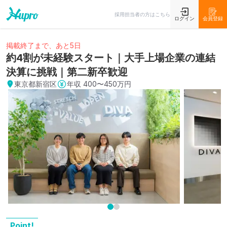
採用担当者の方はこちら
ログイン
会員登録
掲載終了まで、あと5日
約4割が未経験スタート｜大手上場企業の連結
決算に挑戦｜第二新卒歓迎
東京都新宿区
年収
400〜450万円
Point!