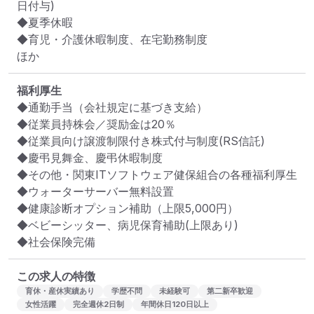
日付与)

◆夏季休暇

◆育児・介護休暇制度、在宅勤務制度

ほか
福利厚生
◆通勤手当（会社規定に基づき支給）

◆従業員持株会／奨励金は20％

◆従業員向け譲渡制限付き株式付与制度(RS信託)

◆慶弔見舞金、慶弔休暇制度

◆その他・関東ITソフトウェア健保組合の各種福利厚生

◆ウォーターサーバー無料設置

◆健康診断オプション補助（上限5,000円）

◆ベビーシッター、病児保育補助(上限あり)

◆社会保険完備
この求人の特徴
育休・産休実績あり
学歴不問
未経験可
第二新卒歓迎
女性活躍
完全週休2日制
年間休日120日以上