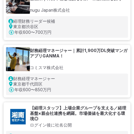
nugu Japan株式会社
経理財務リーダー候補
東京都渋谷区
年収
600〜700万円
財務経理マネージャー｜累計1,900万DL突破マンガ
アプリGANMA！
コミスマ株式会社
財務経理マネージャー
東京都千代田区
年収
600〜850万円
【経理スタッフ】上場企業グループを支える／経理
基盤×親会社連携を網羅。市場価値を最大化する環
境◎
ログイン後に社名公開