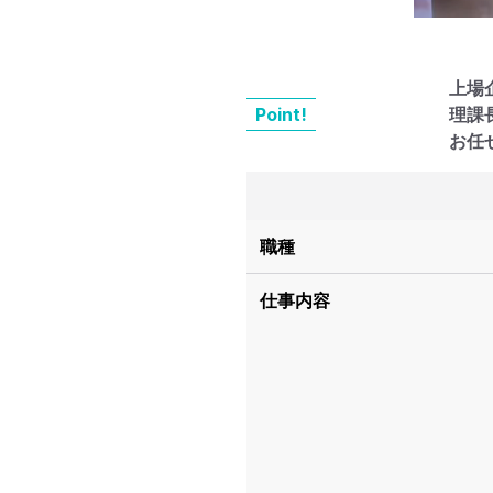
上場
Point!
理課
お任
職種
仕事内容