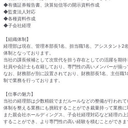
◆有価証券報告書、決算短信等の開示資料作成

◆監査法人対応

◆各種資料作成

◆子会社経理

【組織体制】

経理部は現在、管理本部長1名、担当職1名、アシスタント2名
体制となっております。

当社の課長候補として次世代を担う存在としての活躍を期待
社員や会計士も在籍しており、専門性の高いメンバーが揃って
なお、財務部が別に設置されており、財務部長1名、主任職1
制で業務を行っております。

【仕事の魅力】

当社の経理部は少数精鋭でまだルールなどの整備が行われて
体制を整える業務にも挑戦することができ裁量持って業務に
また親会社ホールディングス、子会社経理対応など経理の上
することができ、より専門性の高い経験を積むことができます