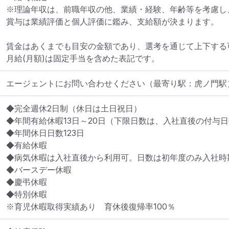
※理論年収は、前職年収の他、業績・経験、年齢等を考慮し
賞与は業績評価と個人評価に鑑み、支給額が決まります。

賃金はあくまでも目安の金額であり、選考を通じて上下する可
月給(月額)は固定手当を含めた表記です。
エージェントにお問い合わせください
（最寄り駅：虎ノ門駅
◆完全週休2日制（休日は土日祝日）

◆年間有給休暇13日～20日（下限日数は、入社直後の付与日
◆年間休日日数123日

◆有給休暇

◆病気休暇は入社直後から利用可。日数は初年度のみ入社時期
◆バースデー休暇

◆慶弔休暇

◆特別休暇

※育児休暇取得実績あり　育休後復帰率100％