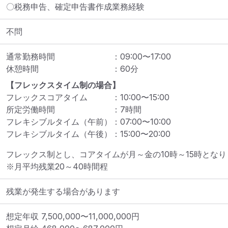
〇税務申告、確定申告書作成業務経験
不問
通常勤務時間
：
09:00
〜
17:00
休憩時間
：
60
分
【フレックスタイム制の場合】
フレックスコアタイム
：
10:00
〜
15:00
所定労働時間
：
7
時間
フレキシブルタイム（午前）
：
07:00
〜
10:00
フレキシブルタイム（午後）
：
15:00
〜
20:00
フレックス制とし、コアタイムが月～金の10時～15時となり
※月平均残業20～40時間程
残業が発生する場合があります
想定年収
7,500,000
〜
11,000,000
円