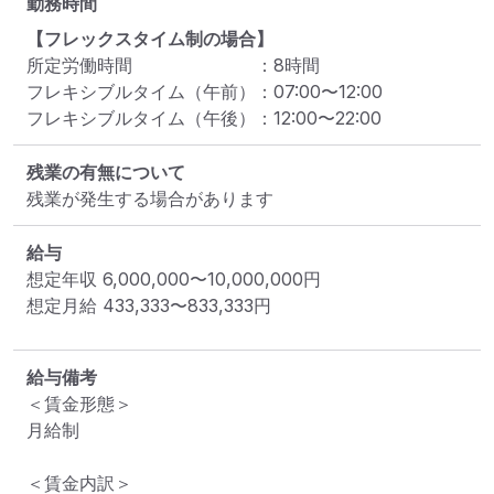
勤務時間
【フレックスタイム制の場合】
所定労働時間
：
8
時間
フレキシブルタイム（午前）
：
07:00
〜
12:00
フレキシブルタイム（午後）
：
12:00
〜
22:00
残業の有無について
残業が発生する場合があります
給与
想定年収
6,000,000
〜
10,000,000
円
想定月給
433,333
〜
833,333
円
給与備考
＜賃金形態＞

月給制

＜賃金内訳＞
