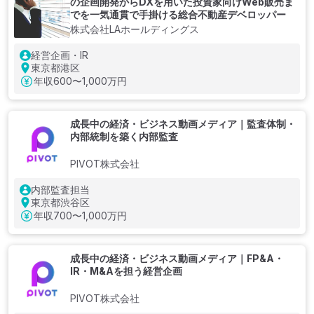
の企画開発からDXを用いた投資家向けWeb販売ま
でを一気通貫で手掛ける総合不動産デベロッパー
株式会社LAホールディングス
経営企画・IR
東京都港区
年収
600〜1,000万円
成長中の経済・ビジネス動画メディア｜監査体制・
内部統制を築く内部監査
PIVOT株式会社
内部監査担当
東京都渋谷区
年収
700〜1,000万円
成長中の経済・ビジネス動画メディア｜FP&A・
IR・M&Aを担う経営企画
PIVOT株式会社