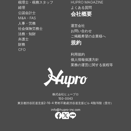
税理士・税務スタッフ
HUPRO MAGAZINE
経理
よくある質問
公認会計士
会社概要
M&A・FAS
人事・労務
運営会社
社会保険労務士
お問い合わせ
法務・知財
ご掲載希望の企業様へ
弁護士
規約
財務
CFO
利用規約
個人情報保護方針
業務の運営に関する規程等
株式会社ヒュープロ
150-0043
東京都渋谷区道玄坂2-16-4 野村不動産渋谷道玄坂ビル 4階/6階（受付）
info@hupro-inc.com