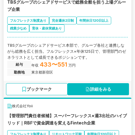
TBSグループのシェアドサービスで総務全般を担う上場グルー
プ企業
フルフレックス制度あり
完全週休2日制
年間休日120日以上
残業少なめ
育休・産休実績あり
TBSグループのシェアドサービス本部で、グループ各社と連携しな
がら総務を広く担当。フルフレックス×年休125日で、管理部門のゼ
ネラリストとして成長できるポジションです。
433〜551
給与
年収
万円
勤務地
東京都新宿区
ブックマーク
詳細をみる
株式会社Yoii
【管理部門責任者候補】スーパーフレックス×週3出社のハイブ
リッド｜RBFで資金調達を変えるFintech企業
フルフレックス制度あり
リモートワーク可能
年間休日120日以上