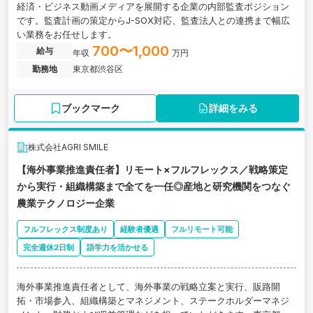
経済・ビジネス動画メディアを展開する企業の内部監査ポジション
です。監査計画の策定からJ-SOX対応、監査法人との連携まで幅広
い業務をお任せします。
700〜1,000
給与
年収
万円
勤務地
東京都渋谷区
ブックマーク
詳細をみる
株式会社AGRI SMILE
【海外事業推進責任者】リモート×フルフレックス／戦略策定
から実行・組織構築まで全てを一任◎産地と研究機関をつなぐ
農業テクノロジー企業
フルフレックス制度あり
経験者優遇
フルリモート可能
完全週休2日制
語学力を活かせる
海外事業推進責任者として、海外事業の戦略立案と実行、販路開
拓・市場参入、組織構築とマネジメント、ステークホルダーマネジ