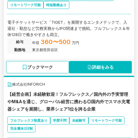
リモートワーク可能
時短勤務あり
電子チケットサービス「TIGET」を展開するエンタメテックで、入
退社・勤怠など労務実務からIPO関連まで挑戦。フルフレックス＆年
休128日で働きやすさも両立。
360〜500
給与
年収
万円
勤務地
東京都世田谷区
ブックマーク
詳細をみる
株式会社INFORICH
【経営企画】未経験歓迎！フルフレックス／国内外の予実管理
やM&Aを通じ、グローバル経営に携わる◎国内外でスマホ充電
器シェアを展開し、業界シェア1位を誇る企業
フルフレックス制度あり
学歴不問
未経験可
リモートワーク可能
完全週休2日制