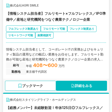
株式会社AGRI SMILE
【情報システム担当者】フルリモート×フルフレックス／IPO準
備中／産地と研究機関をつなぐ農業テクノロジー企業
フルフレックス制度あり
フルリモート可能
フレックス制度あり
リモートワーク可能
副業相談可
情報システム担当者として、コーポレートITの実務およびセキュリ
ティ製品の運用などの幅広い業務をお任せします。フルリモート勤
務が可能な産地と研究機関をつなぐ農業テクノロジー企業の求人で
す。
408〜600
給与
年収
万円
勤務地
東京都千代田区
ブックマーク
詳細をみる
株式会社スタイリングライフ・ホールディングス
【総務メンバー】未経験歓迎！年休125日◎フルフレックス／