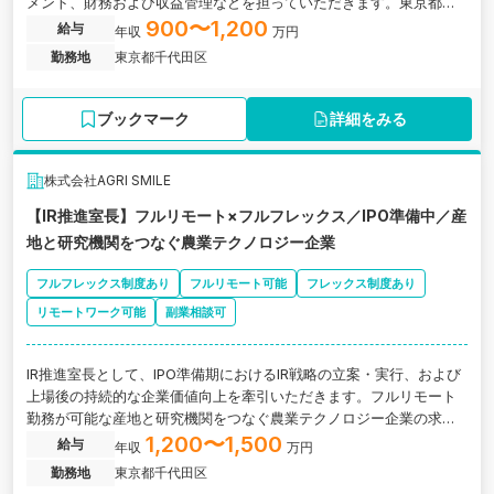
メント、財務および収益管理などを担っていただきます。東京都千
代田区にある、産地と研究機関をつなぐ農業テクノロジー企業の求
900〜1,200
給与
年収
万円
人です。
勤務地
東京都千代田区
ブックマーク
詳細をみる
株式会社AGRI SMILE
【IR推進室長】フルリモート×フルフレックス／IPO準備中／産
地と研究機関をつなぐ農業テクノロジー企業
フルフレックス制度あり
フルリモート可能
フレックス制度あり
リモートワーク可能
副業相談可
IR推進室長として、IPO準備期におけるIR戦略の立案・実行、および
上場後の持続的な企業価値向上を牽引いただきます。フルリモート
勤務が可能な産地と研究機関をつなぐ農業テクノロジー企業の求人
です。
1,200〜1,500
給与
年収
万円
勤務地
東京都千代田区