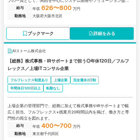
プの一員として、関西を中心にシステム開発やソリューション提供
を行う企業の求人です。
626〜800
給与
年収
万円
勤務地
大阪府大阪市北区
ブックマーク
詳細をみる
AIストーム株式会社
【総務】株式事務・IRサポートまで担う◎年休120日／フルフ
レックス／上場ITコンサル企業
フルフレックス制度あり
上場企業
完全週休2日制
年間休日120日以上
転勤なし
上場企業の管理部門で、総務に加えて株式事務やIRサポートまで幅
広く担当。フルフレックス×残業月20時間以内を掲げ、働き方と専
門性の両立を図れます。
400〜700
給与
年収
万円
勤務地
東京都千代田区