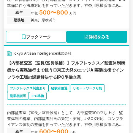
準備に伴う法務対応を担っていただきます。神奈川県横浜市にあ
る、東工大発のエッジAI実装技術でインフラや工場の課題解決するIP
500〜800
給与
年収
万円
O準備企業の求人です。
勤務地
神奈川県横浜市
ブックマーク
詳細をみる
Tokyo Artisan Intelligence株式会社
【内部監査室（室長/室長候補）】フルフレックス／監査体制構
築から実務遂行まで担う◎東工大発のエッジAI実装技術でイン
フラや工場の課題解決するIPO準備企業
フルフレックス制度あり
経験者優遇
リモートワーク可能
副業相談可
IPO準備
内部監査室（室長／室長候補）として、内部監査室の立ち上げ、監
査体制の構築、内部監査計画の策定・実施、J-SOX対応、コンプラ
イアンス体制の整備を担っていただきます。神奈川県横浜市にあ
る、東工大発のエッジAI実装技術でインフラや工場の課題解決するIP
600〜900
給与
年収
万円