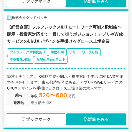
ブックマーク
詳細をみる
株式会社グッドパッチ
【経営企画】フルフレックス&リモートワーク可能／IR戦略〜
開示・投資家対応まで一貫して担うポジション！アプリやWeb
サービスのUI/UXデザインを手掛けるグロース上場企業
フルフレックス制度あり
学歴不問
リモートワーク可能
完全週休2日制
年間休日120日以上
経営企画として、IR戦略立案や開示・株主対応を中心にFP&A業務ま
でをお任せします。東京都渋谷区にある、アプリやWebサービスの
UI/UXデザインを手掛けるグロース上場企業の求人です。
520〜600
給与
年収
万円
勤務地
東京都渋谷区
ブックマーク
詳細をみる