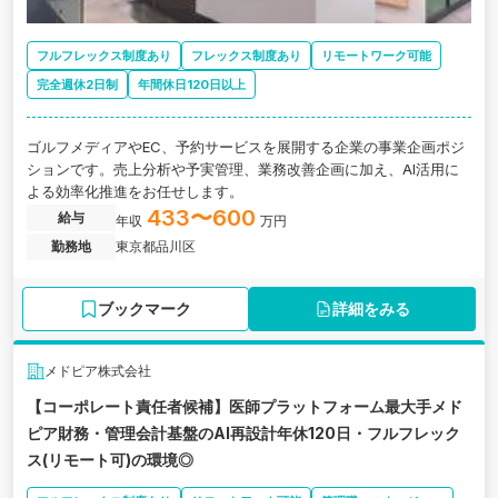
フルフレックス制度あり
フレックス制度あり
リモートワーク可能
完全週休2日制
年間休日120日以上
ゴルフメディアやEC、予約サービスを展開する企業の事業企画ポジ
ションです。売上分析や予実管理、業務改善企画に加え、AI活用に
よる効率化推進をお任せします。
433〜600
給与
年収
万円
勤務地
東京都品川区
ブックマーク
詳細をみる
メドピア株式会社
【コーポレート責任者候補】医師プラットフォーム最大手メド
ピア財務・管理会計基盤のAI再設計年休120日・フルフレック
ス(リモート可)の環境◎