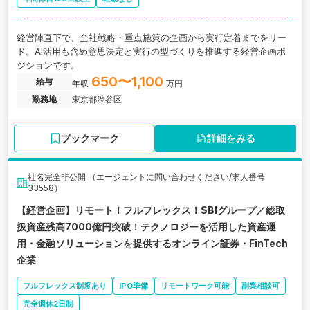
経営陣直下で、全社戦略・重点施策の企画から実行定着までをリー
ド。AI活用も含め意思決定と実行の型づくりを推進する経営企画ポ
ジションです。
650〜1,100
給与
年収
万円
勤務地
東京都渋谷区
ブックマーク
詳細をみる
社名完全非公開 （エージェントに問い合わせください/求人番号
33558）
【経営企画】リモート！フルフレックス！SBIグループ／総取
扱資産残高7000億円突破！テクノロジーを活用した資産運
用・金融ソリューションを提供するオンライン証券・FinTech
企業
フルフレックス制度あり
IPO準備
リモートワーク可能
副業相談可
完全週休2日制