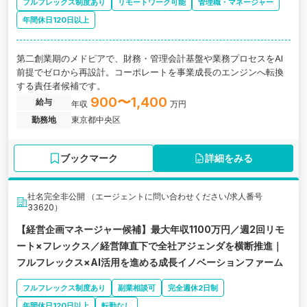
フルフレックス制度あり
リモートワーク可能
管理職・マネージャー
年間休日120日以上
第二創業期のメドピアで、財務・管理会計基盤や業務プロセスをAI
前提でゼロから再設計。コーポレートを事業成長のエンジンへ転換
する責任者候補です。
900〜1,400
給与
年収
万円
勤務地
東京都中央区
ブックマーク
詳細をみる
社名完全非公開 （エージェントに問い合わせください/求人番号
33620）
【経営企画マネージャー候補】最大年収1100万円／週2回リモ
ート×フレックス／経営陣直下で全社アジェンダを横断推進｜
フルフレックス×AI活用を進める成長イノベーションファーム
フルフレックス制度あり
副業相談可
完全週休2日制
年間休日120日以上
転勤なし