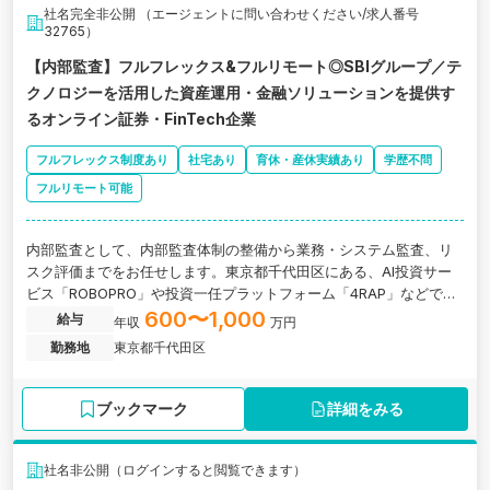
社名完全非公開 （エージェントに問い合わせください/求人番号
32765）
【内部監査】フルフレックス&フルリモート◎SBIグループ／テ
クノロジーを活用した資産運用・金融ソリューションを提供す
るオンライン証券・FinTech企業
フルフレックス制度あり
社宅あり
育休・産休実績あり
学歴不問
フルリモート可能
内部監査として、内部監査体制の整備から業務・システム監査、リ
スク評価までをお任せします。東京都千代田区にある、AI投資サー
ビス「ROBOPRO」や投資一任プラットフォーム「4RAP」などで、
テクノロジーを活用した資産運用・金融ソリューションを提供する
600〜1,000
給与
年収
万円
オンライン証券・FinTech企業の求人です。
勤務地
東京都千代田区
ブックマーク
詳細をみる
社名非公開（ログインすると閲覧できます）