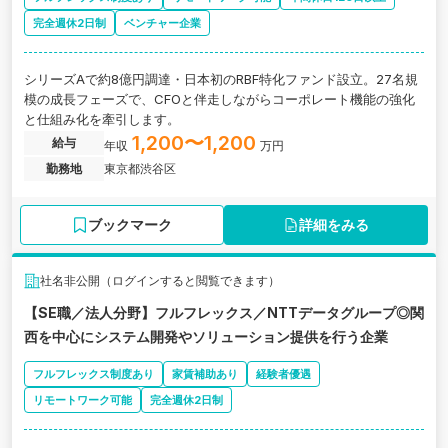
完全週休2日制
ベンチャー企業
シリーズAで約8億円調達・日本初のRBF特化ファンド設立。27名規
模の成長フェーズで、CFOと伴走しながらコーポレート機能の強化
と仕組み化を牽引します。
1,200〜1,200
給与
年収
万円
勤務地
東京都渋谷区
ブックマーク
詳細をみる
社名非公開（ログインすると閲覧できます）
【SE職／法人分野】フルフレックス／NTTデータグループ◎関
西を中心にシステム開発やソリューション提供を行う企業
フルフレックス制度あり
家賃補助あり
経験者優遇
リモートワーク可能
完全週休2日制