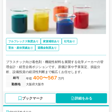
フルフレックス制度あり
家賃補助あり
社宅あり
育休・産休実績あり
退職金制度あり
プラスチック向け着色剤・機能性材料を展開する化学メーカーの管
理会計・経営企画ポジションです。原価計算や予算策定、損益分
析、設備投資の経済性判断まで幅広くお任せします。
400〜567
給与
年収
万円
勤務地
大阪府大阪市
ブックマーク
詳細をみる