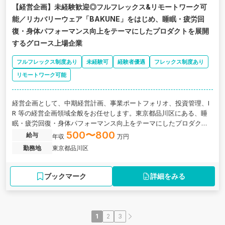
【経営企画】未経験歓迎◎フルフレックス&リモートワーク可
能／リカバリーウェア「BAKUNE」をはじめ、睡眠・疲労回
復・身体パフォーマンス向上をテーマにしたプロダクトを展開
するグロース上場企業
フルフレックス制度あり
未経験可
経験者優遇
フレックス制度あり
リモートワーク可能
経営企画として、中期経営計画、事業ポートフォリオ、投資管理、I
R 等の経営企画領域全般をお任せします。東京都品川区にある、睡
眠・疲労回復・身体パフォーマンス向上をテーマにしたプロダクト
を展開するグロース上場企業の求人です。
500〜800
給与
年収
万円
勤務地
東京都品川区
ブックマーク
詳細をみる
1
2
3