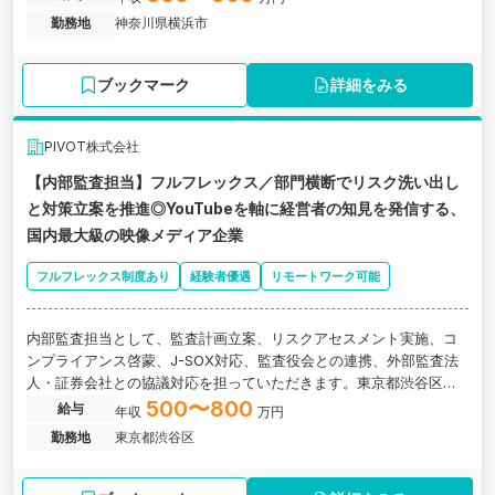
O準備企業の求人です。
勤務地
神奈川県横浜市
ブックマーク
詳細をみる
PIVOT株式会社
【内部監査担当】フルフレックス／部門横断でリスク洗い出し
と対策立案を推進◎YouTubeを軸に経営者の知見を発信する、
国内最大級の映像メディア企業
フルフレックス制度あり
経験者優遇
リモートワーク可能
内部監査担当として、監査計画立案、リスクアセスメント実施、コ
ンプライアンス啓蒙、J-SOX対応、監査役会との連携、外部監査法
人・証券会社との協議対応を担っていただきます。東京都渋谷区に
ある、YouTubeを軸に経営者の知見を発信する、国内最大級の映像
500〜800
給与
年収
万円
メディア企業の求人です。
勤務地
東京都渋谷区