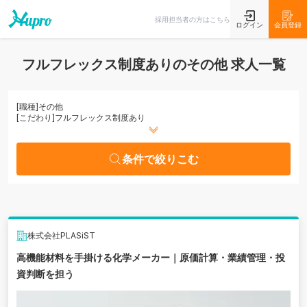
条件で絞りこむ
採用担当者の方はこちら
ログイン
会員登録
フルフレックス制度ありのその他 求人一覧
[職種]
その他
[こだわり]
フルフレックス制度あり
条件で絞りこむ
株式会社PLASiST
高機能材料を手掛ける化学メーカー｜原価計算・業績管理・投
資判断を担う