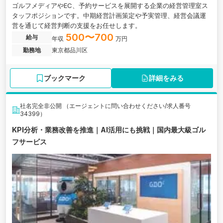
ゴルフメディアやEC、予約サービスを展開する企業の経営管理室ス
タッフポジションです。中期経営計画策定や予実管理、経営会議運
営を通じて経営判断の支援をお任せします。
500〜700
給与
年収
万円
勤務地
東京都品川区
ブックマーク
詳細をみる
社名完全非公開 （エージェントに問い合わせください/求人番号
34399）
KPI分析・業務改善を推進｜AI活用にも挑戦｜国内最大級ゴル
フサービス