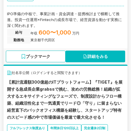
IPO準備の中核で、事業計画・資金調達・提携検討まで横断して推
進。投資一任運用×Fintechの成長市場で、経営資源を動かす実務に
深く関われます。
600〜1,000
給与
年収
万円
勤務地
東京都千代田区
ブックマーク
詳細をみる
社名非公開（ログインすると閲覧できます）
【累計流通額300億超のITプラットフォーム】『TIGET』を展
開する急成長企業grabssで挑む、攻めの労務総務！組織が拡
大するエキサイティングなフェーズで、制度設計からフロー構
築、組織活性化まで一気通貫でリード◎「守り」に留まらない
経営直下のバックオフィス構築を経験し、スタートアップ特有
のスピード感の中で市場価値を最速で最大化させる！
フルフレックス制度あり
年間休日120日以上
完全週休2日制