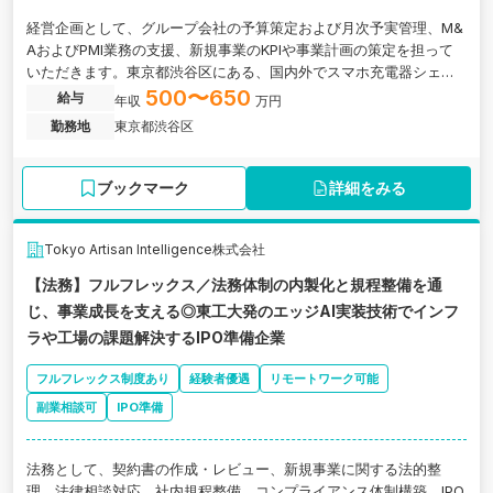
経営企画として、グループ会社の予算策定および月次予実管理、M&
AおよびPMI業務の支援、新規事業のKPIや事業計画の策定を担って
いただきます。東京都渋谷区にある、国内外でスマホ充電器シェア
を展開し、業界シェア1位を誇る企業の求人です。
500〜650
給与
年収
万円
勤務地
東京都渋谷区
ブックマーク
詳細をみる
Tokyo Artisan Intelligence株式会社
【法務】フルフレックス／法務体制の内製化と規程整備を通
じ、事業成長を支える◎東工大発のエッジAI実装技術でインフ
ラや工場の課題解決するIPO準備企業
フルフレックス制度あり
経験者優遇
リモートワーク可能
副業相談可
IPO準備
法務として、契約書の作成・レビュー、新規事業に関する法的整
理、法律相談対応、社内規程整備、コンプライアンス体制構築、IPO