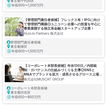
東京都千代田区
年収
600〜1,000万円
【管理部門責任者候補】フレックス有！IPOに向け
て管理部門構築◎ユニコーン企業への投資を中心に
事業展開する独立系金融スタートアップ企業！
HiJoJo Partners 株式会社
管理部門責任者候補
東京都港区
年収
600〜1,500万円
【コーポレート本部長候補】年休130日／内部統
制・ガバナンスの仕組みづくりを主導◎SNSと
M&Aでブランドを拡大・成長させるグロース上場企
業
株式会社MUSCAT GROUP
コーポレート本部長候補
東京都渋谷区
年収
650〜850万円