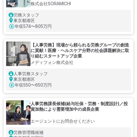
株式会社SORAMICHI
労務スタッフ
東京都港区
年収
574〜805万円
【人事労務】現場から頼られる労務グループの創造
に貢献！医療・ヘルスケア分野の社会課題解決に取
り組むスタートアップ企業
メディフォン株式会社
人事労務スタッフ
東京都港区
年収
550〜650万円
人事労務課長候補(給与社保・労務・制度設計)／投
資加熱により需要増加中の成長企業
エージェントにお問合せください
労務管理職候補