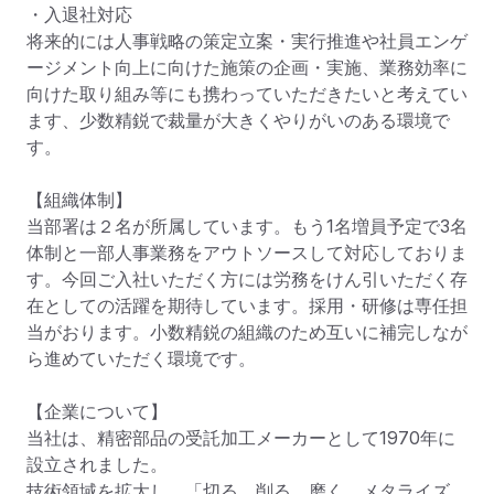
・入退社対応

将来的には人事戦略の策定立案・実行推進や社員エンゲ
ージメント向上に向けた施策の企画・実施、業務効率に
向けた取り組み等にも携わっていただきたいと考えてい
ます、少数精鋭で裁量が大きくやりがいのある環境で
す。

【組織体制】

当部署は２名が所属しています。もう1名増員予定で3名
体制と一部人事業務をアウトソースして対応しておりま
す。今回ご入社いただく方には労務をけん引いただく存
在としての活躍を期待しています。採用・研修は専任担
当がおります。小数精鋭の組織のため互いに補完しなが
ら進めていただく環境です。

【企業について】

当社は、精密部品の受託加工メーカーとして1970年に
設立されました。

技術領域を拡大し、「切る、削る、磨く、メタライズ、