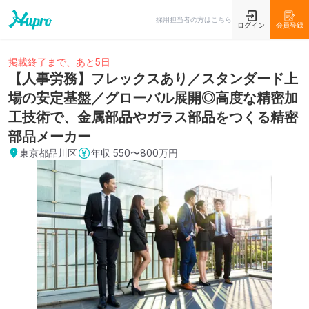
採用担当者の方はこちら
ログイン
会員登録
掲載終了まで、あと5日
【人事労務】フレックスあり／スタンダード上
場の安定基盤／グローバル展開◎高度な精密加
工技術で、金属部品やガラス部品をつくる精密
部品メーカー
東京都品川区
年収
550〜800万円