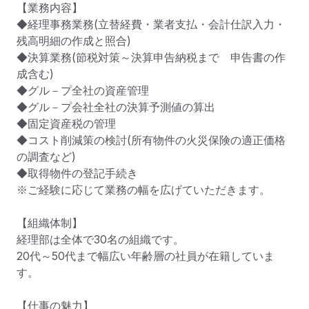
【業務内容】

◆経理事務業務(立替経費・業者支払・会計仕訳入力・
残高明細の作成と照合)

◆決算業務(節税対策～決算申告納税まで　申告書の作
成含む)

◆グル－プ全社の資産管理

◆グル－プ会社全社の決算予測値の算出

◆固定資産税の管理

◆コスト削減策の検討(所有物件の火災保険の適正価格
の調査など)

◆取得物件の登記手続き

※ご経験に応じて業務の幅を広げていただきます。

【組織体制】

経理部は全体で30名の組織です。

20代～50代まで幅広い年齢層の社員が在籍していま
す。

【仕事の魅力】
