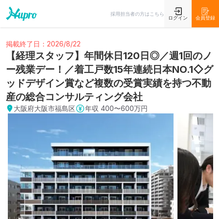
採用担当者の方はこちら
ログイン
会員登録
掲載終了日：2026/8/22
【経理スタッフ】年間休日120日◎／週1回のノ
ー残業デー！／着工戸数15年連続日本NO.1◇グ
ッドデザイン賞など複数の受賞実績を持つ不動
産の総合コンサルティング会社
大阪府大阪市福島区
年収
400〜600万円