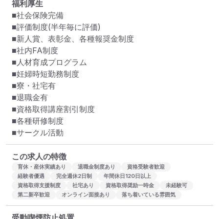
福利厚生
■社会保険完備

■評価制度(半年毎に評価)

■新人賞、表彰金、各種報奨金制度

■社内FA制度

■人材育成プログラム

■妊婦時短勤務制度 

■寮・社宅有 

■退職金有

■資格取得講座割引制度

■各種研修制度

■サークル活動
この求人の特徴
育休・産休実績あり
退職金制度あり
資格受験者歓迎
経験者優遇
完全週休2日制
年間休日120日以上
資格取得支援制度
社宅あり
資格取得奨励一時金
未経験可
第二新卒歓迎
オンライン面接あり
落ち着いている雰囲気
受動喫煙防止処置