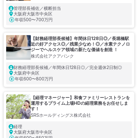
管理部長補佐／横断担当
大阪府大阪市中央区
年収
500〜700万円
【財務経理部長候補】年間休日128日◎／長堀橋駅
近の好アクセス◎／残業少なめ！◎／水素テクノロ
ジーでヘルスケア領域の新たな価値を創造 ！
株式会社アクアバンク
財務経理部長候補／年間休日128日◎／完全週休2日制◎
大阪府中央区
年収
600〜800万円
【経理マネージャー】和⾷ファミリーレストランを
運用するプライム上場HDの経理業務をお任せしま
す！
SRSホールディングス株式会社
経理
大阪府大阪市中央区
年収
600〜850万円