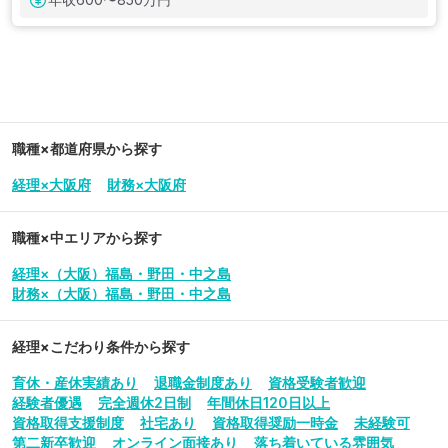
職種×都道府県から探す
経理×大阪府
財務×大阪府
職種×中エリアから探す
経理×（大阪）福島・野田・中之島
財務×（大阪）福島・野田・中之島
経理
×こだわり条件から探す
育休・産休実績あり
退職金制度あり
資格受験者歓迎
経験者優遇
完全週休2日制
年間休日120日以上
資格取得支援制度
社宅あり
資格取得奨励一時金
未経験可
第二新卒歓迎
オンライン面接あり
落ち着いている雰囲気