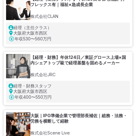
フレックス有｜福祉×急成長企業
株式会社CLAN
経理（主任クラス）
大阪府大阪市西区
年収
530〜560万円
【経理・財務】年休124日／東証グロース上場×国
内シェアトップ級で経理基盤を固めるメーカー
株式会社JRC
経理・財務スタッフ
大阪府大阪市西区
年収
400〜550万円
大阪｜IPO準備企業で管理部長補佐｜総務・法務・
労務を横断して経験
株式会社Scene Live