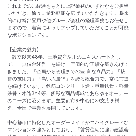
これまでのご経験をもとに上記業務のいずれかをご担当
いただき、徐々に業務範囲を広げていただきます。将来
的には幹部登用や他グループ会社の経理業務もお任せし
ますので、着実にキャリアップしていただくことが可能
なポジションです。

【企業の魅力】

　設立以来48年、土地資産活用のエキスパートとし
て、「無借金経営」を続け、圧倒的な実績を築きあげて
きました。「企画から管理までの豊 富な商品力」「抜
群の技術力」「高い入居率」を誇る総合力で、常に前進
を続けています。鉄筋コンクリート造・重量鉄骨・軽量
鉄骨・木造2×4等、多彩な商品構成であらゆるオーナー
のニーズに応えます。主要都市を中心に23支店を構
え、全国で事業を展開しています。

中心都市に特化したオーダーメイドかつハイグレードな
マンションを強みとしており、「賃貸住宅に強い建設会