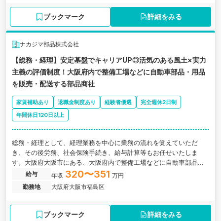
ブックマーク
詳細をみる
ナカジマ部品株式会社
【総務・経理】安定基盤でキャリアUP◎活気のある風土×実力
主義の評価制度！大阪府内で整備工場などに自動車部品・用品
を販売・配送する部品商社
家賃補助あり
退職金制度あり
経験者優遇
完全週休2日制
年間休日120日以上
総務・経理として、経理業務を中心に業務の流れを覚えていただ
き、その後労務、社会保険手続き、給与計算等もお任せいたしま
す。大阪府大阪市にある、大阪府内で整備工場などに自動車部品・
用品を販売・配送する部品商社の求人です。
320〜351
給与
年収
万円
勤務地
大阪府大阪市福島区
ブックマーク
詳細をみる