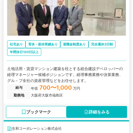
社宅あり
育休・産休実績あり
退職金制度あり
完全週休2日制
年間休日120日以上
土地活用・賃貸マンション建築を柱とする総合建設デベロッパーの
経理マネージャー候補ポジションです。経理事務業務や決算業務、
グル－プ全社の資産管理などをお任せします。
700〜1,000
給与
年収
万円
勤務地
大阪府大阪市福島区
ブックマーク
詳細をみる
生和コーポレーション株式会社