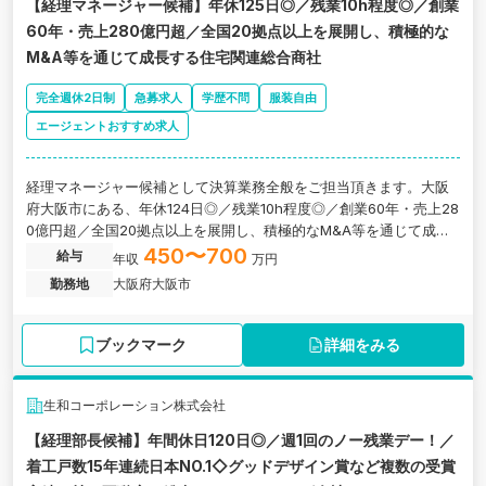
【経理マネージャー候補】年休125日◎／残業10h程度◎／創業
60年・売上280億円超／全国20拠点以上を展開し、積極的な
M&A等を通じて成長する住宅関連総合商社
完全週休2日制
急募求人
学歴不問
服装自由
エージェントおすすめ求人
経理マネージャー候補として決算業務全般をご担当頂きます。大阪
府大阪市にある、年休124日◎／残業10h程度◎／創業60年・売上28
0億円超／全国20拠点以上を展開し、積極的なM&A等を通じて成長
する住宅関連総合商社の求人です。
450〜700
給与
年収
万円
勤務地
大阪府大阪市
ブックマーク
詳細をみる
生和コーポレーション株式会社
【経理部長候補】年間休日120日◎／週1回のノー残業デー！／
着工戸数15年連続日本NO.1◇グッドデザイン賞など複数の受賞