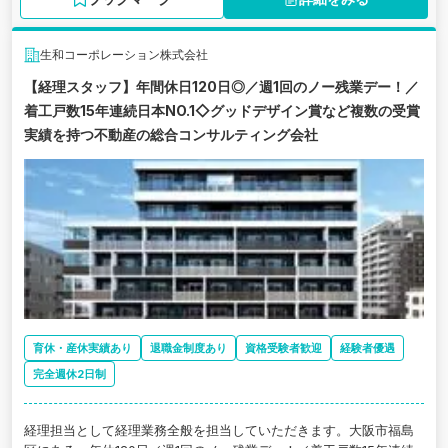
生和コーポレーション株式会社
【経理スタッフ】年間休日120日◎／週1回のノー残業デー！／
着工戸数15年連続日本NO.1◇グッドデザイン賞など複数の受賞
実績を持つ不動産の総合コンサルティング会社
育休・産休実績あり
退職金制度あり
資格受験者歓迎
経験者優遇
完全週休2日制
経理担当として経理業務全般を担当していただきます。大阪市福島