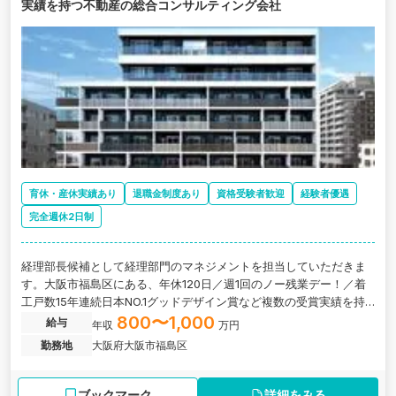
実績を持つ不動産の総合コンサルティング会社
育休・産休実績あり
退職金制度あり
資格受験者歓迎
経験者優遇
完全週休2日制
経理部長候補として経理部門のマネジメントを担当していただきま
す。大阪市福島区にある、年休120日／週1回のノー残業デー！／着
工戸数15年連続日本NO.1グッドデザイン賞など複数の受賞実績を持
つ不動産の総合コンサルティング会社の求人です。
800〜1,000
給与
年収
万円
勤務地
大阪府大阪市福島区
ブックマーク
詳細をみる