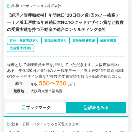
生和コーポレーション株式会社
【経理／管理職候補】年間休日120日◎／週1回のノー残業デ
ー！／着工戸数15年連続日本NO.1◇グッドデザイン賞など複数
の受賞実績を持つ不動産の総合コンサルティング会社
育休・産休実績あり
退職金制度あり
資格受験者歓迎
経験者優遇
完全週休2日制
経理として経理業務全般を担当していただきます。大阪市福島区に
ある、年休120日／週1回のノー残業デー！／着工戸数15年連続日本N
O.1グッドデザイン賞など複数の受賞実績を持つ不動産の総合コンサ
ルティング会社の求人です。
550〜750
給与
年収
万円
勤務地
大阪府大阪市福島区
ブックマーク
詳細をみる
社名非公開（ログインすると閲覧できます）