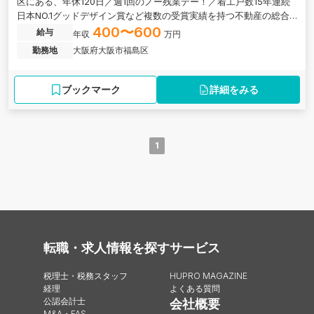
区にある、年休120日／週1回のノー残業デー！／着工戸数15年連続
日本NO.1グッドデザイン賞など複数の受賞実績を持つ不動産の総合
コンサルティング会社の求人です。
400〜600
給与
年収
万円
勤務地
大阪府大阪市福島区
ブックマーク
詳細をみる
1
転職・求人情報を探す
サービス
税理士・税務スタッフ
HUPRO MAGAZINE
経理
よくある質問
公認会計士
会社概要
M&A・FAS