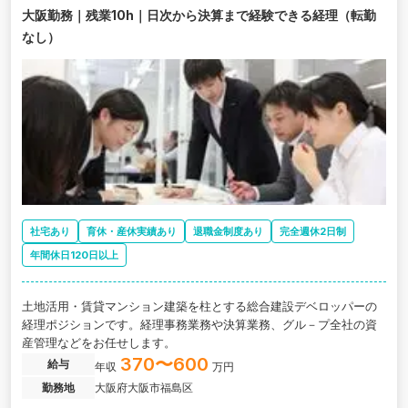
大阪勤務｜残業10h｜日次から決算まで経験できる経理（転勤
なし）
社宅あり
育休・産休実績あり
退職金制度あり
完全週休2日制
年間休日120日以上
土地活用・賃貸マンション建築を柱とする総合建設デベロッパーの
経理ポジションです。経理事務業務や決算業務、グル－プ全社の資
産管理などをお任せします。
370〜600
給与
年収
万円
勤務地
大阪府大阪市福島区