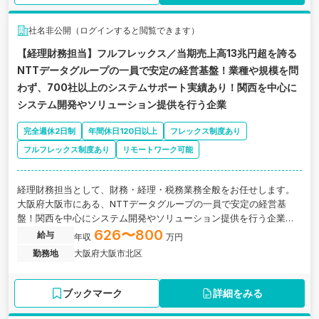
社名非公開（ログインすると閲覧できます）
【経理財務担当】フルフレックス／当期売上高13兆円超を誇る
NTTデータグループの一員で安定の経営基盤！業種や規模を問
わず、700社以上のシステムサポート実績あり！関西を中心に
システム開発やソリューション提供を行う企業
完全週休2日制
年間休日120日以上
フレックス制度あり
フルフレックス制度あり
リモートワーク可能
経理財務担当として、財務・経理・税務業務全般をお任せします。
大阪府大阪市にある、NTTデータグループの一員で安定の経営基
盤！関西を中心にシステム開発やソリューション提供を行う企業の
求人です。
626〜800
給与
年収
万円
勤務地
大阪府大阪市北区
ブックマーク
詳細をみる