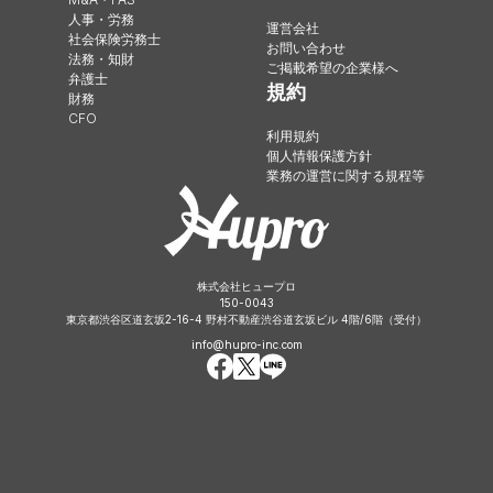
人事・労務
運営会社
社会保険労務士
お問い合わせ
法務・知財
ご掲載希望の企業様へ
弁護士
規約
財務
CFO
利用規約
個人情報保護方針
業務の運営に関する規程等
株式会社ヒュープロ
150-0043
東京都渋谷区道玄坂2-16-4 野村不動産渋谷道玄坂ビル 4階/6階（受付）
info@hupro-inc.com