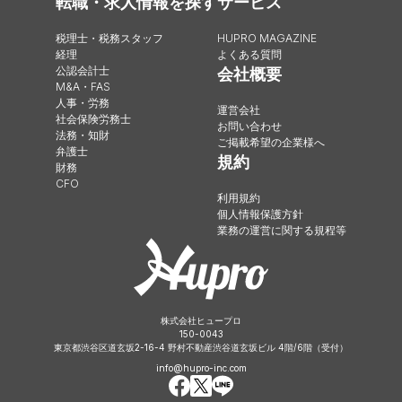
転職・求人情報を探す
サービス
税理士・税務スタッフ
HUPRO MAGAZINE
経理
よくある質問
公認会計士
会社概要
M&A・FAS
人事・労務
運営会社
社会保険労務士
お問い合わせ
法務・知財
ご掲載希望の企業様へ
弁護士
規約
財務
CFO
利用規約
個人情報保護方針
業務の運営に関する規程等
株式会社ヒュープロ
150-0043
東京都渋谷区道玄坂2-16-4 野村不動産渋谷道玄坂ビル 4階/6階（受付）
info@hupro-inc.com