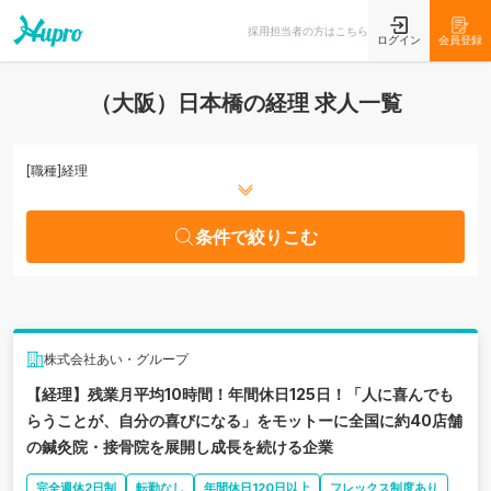
条件で絞りこむ
採用担当者の方はこちら
ログイン
会員登録
（大阪）日本橋の経理 求人一覧
[職種]
経理
条件で絞りこむ
株式会社あい・グループ
【経理】残業月平均10時間！年間休日125日！「人に喜んでも
らうことが、自分の喜びになる」をモットーに全国に約40店舗
の鍼灸院・接骨院を展開し成長を続ける企業
完全週休2日制
転勤なし
年間休日120日以上
フレックス制度あり