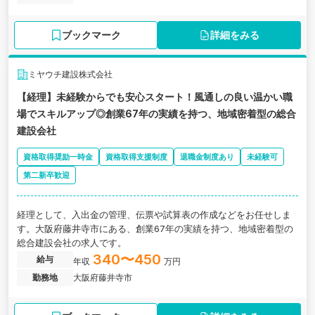
ブックマーク
詳細をみる
ミヤウチ建設株式会社
【経理】未経験からでも安心スタート！風通しの良い温かい職
場でスキルアップ◎創業67年の実績を持つ、地域密着型の総合
建設会社
資格取得奨励一時金
資格取得支援制度
退職金制度あり
未経験可
第二新卒歓迎
経理として、入出金の管理、伝票や試算表の作成などをお任せしま
す。大阪府藤井寺市にある、創業67年の実績を持つ、地域密着型の
総合建設会社の求人です。
340〜450
給与
年収
万円
勤務地
大阪府藤井寺市