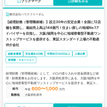
ブックマーク
詳細をみる
株式会社ハウスフリーダム
【経理財務（管理職候補）】設立30年の安定企業！全国に12店
舗を展開し、連結売上高は144億円！住まい探しの地域No.1ア
ドバイザーを目指し、大阪/福岡を中心に地域密着型不動産ワン
ストップサービスを提供する、東証スタンダード上場の不動産
仲介会社
経験者優遇
完全週休2日制
年間休日120日以上
上場企業
管理職・マネージャー
経理財務（管理職候補）として、小口の借り入れや資金調達など経
理・財務業務をお任せします。大阪府松原市にある、大阪/福岡を中
心に地域密着型不動産ワンストップサービスを提供する、東証スタ
ンダード上場の不動産仲介会社の求人です。
600〜1,000
給与
年収
万円
勤務地
大阪府松原市