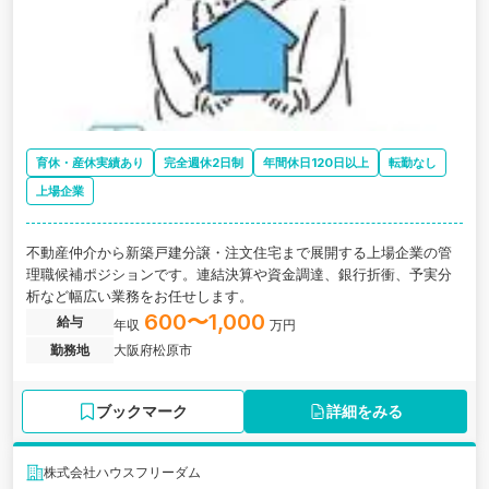
育休・産休実績あり
完全週休2日制
年間休日120日以上
転勤なし
上場企業
不動産仲介から新築戸建分譲・注文住宅まで展開する上場企業の管
理職候補ポジションです。連結決算や資金調達、銀行折衝、予実分
析など幅広い業務をお任せします。
600〜1,000
給与
年収
万円
勤務地
大阪府松原市
ブックマーク
詳細をみる
株式会社ハウスフリーダム