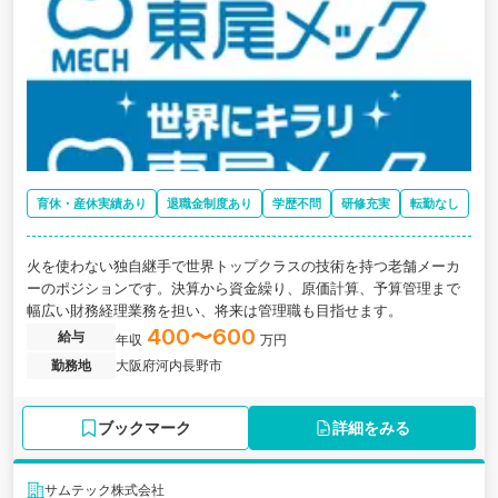
育休・産休実績あり
退職金制度あり
学歴不問
研修充実
転勤なし
火を使わない独自継手で世界トップクラスの技術を持つ老舗メーカ
ーのポジションです。決算から資金繰り、原価計算、予算管理まで
幅広い財務経理業務を担い、将来は管理職も目指せます。
400〜600
給与
年収
万円
勤務地
大阪府河内長野市
ブックマーク
詳細をみる
サムテック株式会社