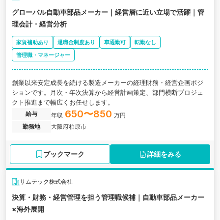
グローバル自動車部品メーカー｜経営層に近い立場で活躍｜管
理会計・経営分析
家賃補助あり
退職金制度あり
車通勤可
転勤なし
管理職・マネージャー
創業以来安定成長を続ける製造メーカーの経理財務・経営企画ポジ
ションです。月次・年次決算から経営計画策定、部門横断プロジェ
クト推進まで幅広くお任せします。
650〜850
給与
年収
万円
勤務地
大阪府柏原市
ブックマーク
詳細をみる
サムテック株式会社
決算・財務・経営管理を担う管理職候補｜自動車部品メーカー
×海外展開