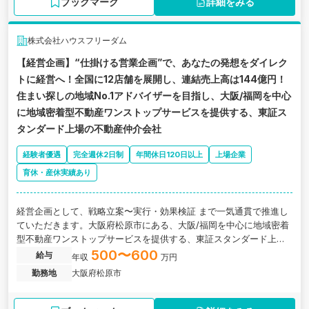
ブックマーク
詳細をみる
株式会社ハウスフリーダム
【経営企画】“仕掛ける営業企画”で、あなたの発想をダイレク
トに経営へ！全国に12店舗を展開し、連結売上高は144億円！
住まい探しの地域No.1アドバイザーを目指し、大阪/福岡を中心
に地域密着型不動産ワンストップサービスを提供する、東証ス
タンダード上場の不動産仲介会社
経験者優遇
完全週休2日制
年間休日120日以上
上場企業
育休・産休実績あり
経営企画として、戦略立案〜実行・効果検証 まで一気通貫で推進し
ていただきます。大阪府松原市にある、大阪/福岡を中心に地域密着
型不動産ワンストップサービスを提供する、東証スタンダード上場
の不動産仲介会社の求人です。
500〜600
給与
年収
万円
勤務地
大阪府松原市