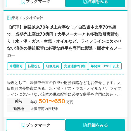
ブックマーク
詳細をみる
東尾メック株式会社
【経理】創業以来70年以上赤字なし／自己資本比率70%超
で、当期売上高は73億円！大手メーカーとも多数取引実績あ
り！水・湯・ガス・空気・オイルなど、ライフラインに欠かせ
ない流体の供給配管に必要な継手を専門に製造・販売するメー
カー
車通勤可
転勤なし
研修充実
完全週休2日制
年間休日120日以上
経理として、決算申告書の作成や財務戦略などをお任せします。大
阪府河内長野市にある、水・湯・ガス・空気・オイルなど、ライフ
ラインに欠かせない流体の供給配管に必要な継手を専門に製造・販
売するメーカーの求人です。
501〜650
給与
年収
万円
勤務地
大阪府河内長野市
ブックマーク
詳細をみる