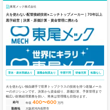
東尾メック株式会社
火を使わない配管接続技術×ニッチトップメーカー｜70年以上
黒字経営｜決算・原価計算・資金管理に携わる
育休・産休実績あり
退職金制度あり
学歴不問
研修充実
転勤なし
火を使わない独自継手で世界トップクラスの技術を持つ老舗メーカ
ーのポジションです。決算から資金繰り、原価計算、予算管理まで
幅広い財務経理業務を担い、将来は管理職も目指せます。
400〜600
給与
年収
万円
勤務地
大阪府河内長野市