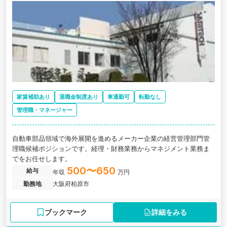
家賃補助あり
退職金制度あり
車通勤可
転勤なし
管理職・マネージャー
自動車部品領域で海外展開を進めるメーカー企業の経営管理部門管
理職候補ポジションです。経理・財務業務からマネジメント業務ま
でをお任せします。
500〜650
給与
年収
万円
勤務地
大阪府柏原市
ブックマーク
詳細をみる