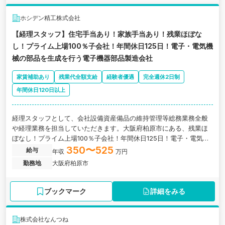
ホシデン精工株式会社
【経理スタッフ】住宅手当あり！家族手当あり！残業ほぼな
し！プライム上場100％子会社！年間休日125日！電子・電気機
械の部品を生成を行う電子機器部品製造会社
家賃補助あり
残業代全額支給
経験者優遇
完全週休2日制
年間休日120日以上
経理スタッフとして、会社設備資産備品の維持管理等総務業務全般
や経理業務を担当していただきます。大阪府柏原市にある、残業ほ
ぼなし！プライム上場100％子会社！年間休日125日！電子・電気機
械の部品を生成を行う電子機器部品製造会社の求人です。
350〜525
給与
年収
万円
勤務地
大阪府柏原市
ブックマーク
詳細をみる
株式会社なんつね