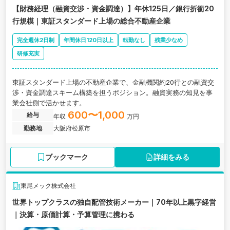
【財務経理（融資交渉・資金調達）】年休125日／銀行折衝20
行規模｜東証スタンダード上場の総合不動産企業
完全週休2日制
年間休日120日以上
転勤なし
残業少なめ
研修充実
東証スタンダード上場の不動産企業で、金融機関約20行との融資交
渉・資金調達スキーム構築を担うポジション。融資実務の知見を事
業会社側で活かせます。
600〜1,000
給与
年収
万円
勤務地
大阪府松原市
ブックマーク
詳細をみる
東尾メック株式会社
世界トップクラスの独自配管技術メーカー｜70年以上黒字経営
｜決算・原価計算・予算管理に携わる