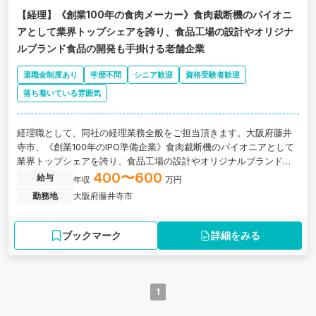
【経理】《創業100年の食肉メーカー》食肉裁断機のパイオニ
アとして業界トップシェアを誇り、食品工場の設計やオリジナ
ルブランド食品の開発も手掛ける老舗企業
退職金制度あり
学歴不問
シニア歓迎
資格受験者歓迎
落ち着いている雰囲気
経理職として、同社の経理業務全般をご担当頂きます。大阪府藤井
寺市、《創業100年のIPO準備企業》食肉裁断機のパイオニアとして
業界トップシェアを誇り、食品工場の設計やオリジナルブランド食
品の開発も手掛ける老舗企業です。
400〜600
給与
年収
万円
勤務地
大阪府藤井寺市
ブックマーク
詳細をみる
1