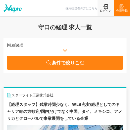
条件で絞りこむ
採用担当者の方はこちら
ログイン
会員登録
守口の経理 求人一覧
[職種]
経理
条件で絞りこむ
スターライト工業株式会社
【経理スタッフ】残業時間少なく、WLB充実/経理としてのキ
ャリア軸の方歓迎/国内だけでなく中国、タイ、メキシコ、アメ
リカとグローバルで事業展開をしている企業