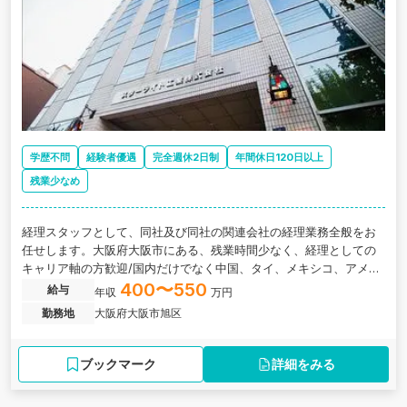
学歴不問
経験者優遇
完全週休2日制
年間休日120日以上
残業少なめ
経理スタッフとして、同社及び同社の関連会社の経理業務全般をお
任せします。大阪府大阪市にある、残業時間少なく、経理としての
キャリア軸の方歓迎/国内だけでなく中国、タイ、メキシコ、アメリ
カとグローバルで事業展開をしている企業の求人です。
400〜550
給与
年収
万円
勤務地
大阪府大阪市旭区
ブックマーク
詳細をみる