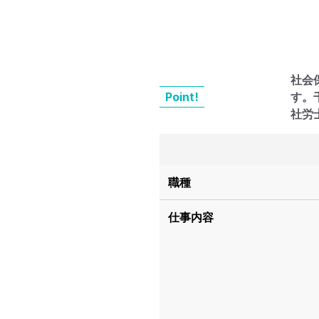
社会
Point!
す。
社労
職種
仕事内容