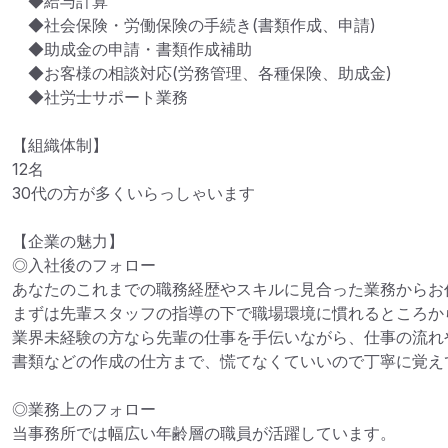
　◆給与計算

　◆社会保険・労働保険の手続き(書類作成、申請)

　◆助成金の申請・書類作成補助

　◆お客様の相談対応(労務管理、各種保険、助成金)

　◆社労士サポート業務

【組織体制】

12名

30代の方が多くいらっしゃいます

【企業の魅力】

◎入社後のフォロー

あなたのこれまでの職務経歴やスキルに見合った業務からお任
まずは先輩スタッフの指導の下で職場環境に慣れるところから
業界未経験の方なら先輩の仕事を手伝いながら、仕事の流れや
書類などの作成の仕方まで、慌てなくていいので丁寧に覚えて
◎業務上のフォロー

当事務所では幅広い年齢層の職員が活躍しています。
