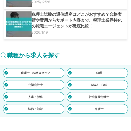
2025/12/26
税理士試験の通信講座はどこがおすすめ？合格実
績や費用からサポート内容まで、税理士業界特化
の転職エージェントが徹底比較！
2026/1/19
職種から求人を探す
税理士・税務スタッフ
経理
公認会計士
M&A・FAS
人事・労務
社会保険労務士
法務・知財
弁護士