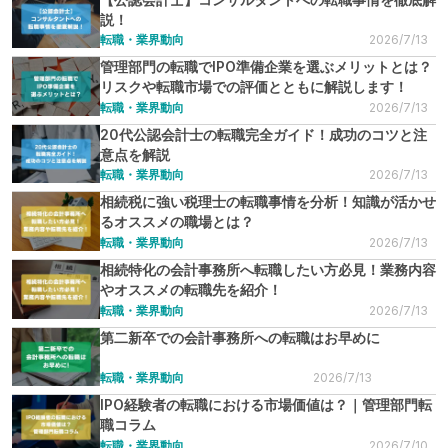
説！
転職・業界動向
2026/7/13
管理部門の転職でIPO準備企業を選ぶメリットとは？
リスクや転職市場での評価とともに解説します！
転職・業界動向
2026/7/13
20代公認会計士の転職完全ガイド！成功のコツと注
意点を解説
転職・業界動向
2026/7/13
相続税に強い税理士の転職事情を分析！知識が活かせ
るオススメの職場とは？
転職・業界動向
2026/7/13
相続特化の会計事務所へ転職したい方必見！業務内容
やオススメの転職先を紹介！
転職・業界動向
2026/7/13
第二新卒での会計事務所への転職はお早めに
転職・業界動向
2026/7/13
IPO経験者の転職における市場価値は？｜管理部門転
職コラム
転職・業界動向
2026/7/10