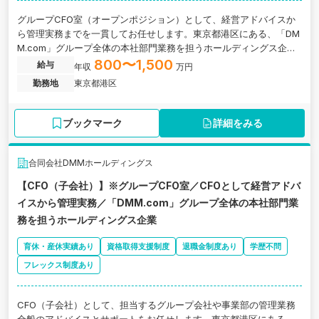
グループCFO室（オープンポジション）として、経営アドバイスか
ら管理実務までを一貫してお任せします。東京都港区にある、「DM
M.com」グループ全体の本社部門業務を担うホールディングス企業
の求人です。
800〜1,500
給与
年収
万円
勤務地
東京都港区
ブックマーク
詳細をみる
合同会社DMMホールディングス
【CFO（子会社）】※グループCFO室／CFOとして経営アドバ
イスから管理実務／「DMM.com」グループ全体の本社部門業
務を担うホールディングス企業
育休・産休実績あり
資格取得支援制度
退職金制度あり
学歴不問
フレックス制度あり
CFO（子会社）として、担当するグループ会社や事業部の管理業務