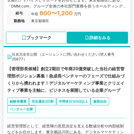
全般のアドバイスとサポートをお任せします。東京都港区にある、
「DMM.com」グループ全体の本社部門業務を担うホールディングス
企業の求人です。
600〜1,200
給与
年収
万円
勤務地
東京都港区
ブックマーク
詳細をみる
社名完全非公開 （エージェントに問い合わせください/求人番号
25877）
【管理部長候補】創立2期目で年商20億突破した当社の経営管
理部ポジション募集！急成長ベンチャーのフェーズで仕組みづ
くりから携われます！デジタルマーケティング事業とクリエイ
ティブ事業を主軸に、ビジネスを展開している企業グループ
経験者優遇
完全週休2日制
年間休日120日以上
服装自由
ベンチャー企業
経営管理部として、経営陣の意思決定を支える数値分析や内部統制
などをお任せします。東京都品川区にある、デジタルマーケティン