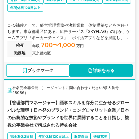
年間休日120日以上
CFO補佐として、経営管理業務や決算業務、体制構築などをお任せ
します。東京都港区にある、広告サービス『SKYFLAG』のほか、ゲ
ームアプリ『ポーカーチェイス』、ポイ活アプリなどを展開し、
「いいモノ」を繋ぐプラットフォームを提供している企業の求人で
700〜1,000
給与
年収
万円
す。
勤務地
東京都港区
ブックマーク
詳細をみる
社名完全非公開 （エージェントに問い合わせください/求人番号
28086）
【管理部門マネージャー】語学スキルを存分に生かせるグロー
バルな環境！日本発のブランド・コングロマリット企業／日本
の伝統的な技術やブランドを世界に展開することを目指し、複
数の事業会社で構成される持株会社
完全週休2日制
年間休日120日以上
服装自由
研修充実