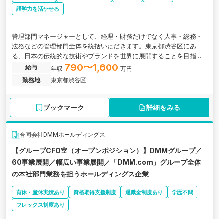
語学力を活かせる
管理部門マネージャーとして、経理・財務だけでなく人事・総務・
法務などの管理部門全体を統括いただきます。東京都渋谷区にあ
る、日本の伝統的な技術やブランドを世界に展開することを目指
し、複数の事業会社で構成される持株会社の求人です。
790〜1,600
給与
年収
万円
勤務地
東京都渋谷区
ブックマーク
詳細をみる
合同会社DMMホールディングス
【グループCFO室（オープンポジション）】DMMグループ／
60事業展開／幅広い事業展開／「DMM.com」グループ全体
の本社部門業務を担うホールディングス企業
育休・産休実績あり
資格取得支援制度
退職金制度あり
学歴不問
フレックス制度あり