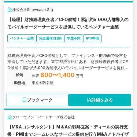
株式会社Showcase Gig
【経理】財務経理責任者／CFO候補！累計約5,000店舗導入の
モバイルオーダーサービスを提供しているベンチャー企業
ベンチャー企業
完全週休2日制
学歴不問
IPO準備
財務経理責任者／CFO候補として、ファイナンス・財務面で経営を
推進していただきます。東京都渋谷区にある、財務経理責任者／CF
O候補！累計約5,000店舗導入のモバイルオーダーサービスを提供し
ているベンチャー企業の求人です。
800〜1,400
給与
年収
万円
勤務地
東京都渋谷区
ブックマーク
詳細をみる
グローウィン・パートナーズ株式会社
【M&Aコンサルタント】M＆Aの戦略立案・ディールの実行支
援・PMIまでシームレスなサービス提供を行うM&Aアドバイザ