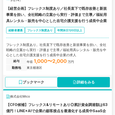
31274）
【経営企画】フレックス制度あり／社長直下で既存改善と新規
事業を担い、全社戦略の立案から実行・評価まで主導／福祉用
具レンタル・販売を中心とした在宅介護支援を行う成長中企業
経験者優遇
フレックス制度あり
年間休日120日以上
フレックス制度あり。社長直下で既存改善と新規事業を担い、全社
戦略の立案から実行・評価まで主導／福祉用具レンタル・販売を中
心とした在宅介護支援を行う成長中企業の求人
1,000〜2,000
給与
年収
万円
勤務地
東京都港区
ブックマーク
詳細をみる
株式会社Mico
【CFO候補】フレックス&リモートあり◎累計資金調達額は63
億円！LINE×AIで企業の顧客接点を最適化する成長中SaaS企