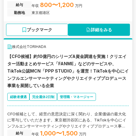
生産性向上を目指すベンチャー企業の求人です。
800〜1,200
給与
年収
万円
勤務地
東京都港区
ブックマーク
詳細をみる
株式会社TORIHADA
【CFO候補】約10億円のシリーズA資金調達を実施！クリエイ
ター活動まとめサービス「FANME」などのサービスや、
TikTok公認MCN「PPP STUDIO」を運営！TikTokを中心にイ
ンフルエンサーマーケティングやクリエイティブプロデュース
事業を展開している企業
経験者優遇
完全週休2日制
管理職・マネージャー
CFO候補として、経営の意思決定に深く関わり、企業価値の最大化
に寄与していただきます。東京都渋谷区にある、TikTokを中心にイ
ンフルエンサーマーケティングやクリエイティブプロデュース事業
を展開している企業の求人です。
1,000〜1,500
給与
年収
万円