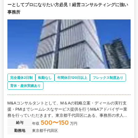
ーとしてプロになりたい方必見！経営コンサルティングに強い
事務所
完全週休2日制
転勤なし
年間休日120日以上
フレックス制度あり
育休・産休実績あり
M&Aコンサルタントとして、M＆Aの戦略立案・ディールの実行支
援・PMIまでシームレスなサービス提供を行うM&Aアドバイザー業
務を行っていただきます。東京都千代田区にある、事務所の求人で
す。
500〜150
給与
年収
万円
勤務地
東京都千代田区