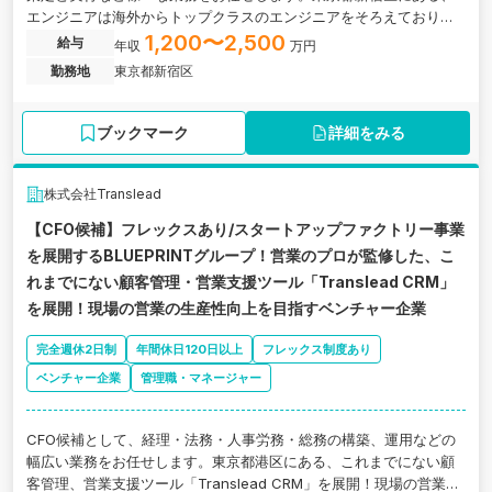
エンジニアは海外からトップクラスのエンジニアをそろえており世
界でも戦闘を走る成長企業の求人です。
1,200〜2,500
給与
年収
万円
勤務地
東京都新宿区
ブックマーク
詳細をみる
株式会社Translead
【CFO候補】フレックスあり/スタートアップファクトリー事業
を展開するBLUEPRINTグループ！営業のプロが監修した、こ
れまでにない顧客管理・営業支援ツール「Translead CRM」
を展開！現場の営業の生産性向上を目指すベンチャー企業
完全週休2日制
年間休日120日以上
フレックス制度あり
ベンチャー企業
管理職・マネージャー
CFO候補として、経理・法務・人事労務・総務の構築、運用などの
幅広い業務をお任せします。東京都港区にある、これまでにない顧
客管理、営業支援ツール「Translead CRM」を展開！現場の営業の