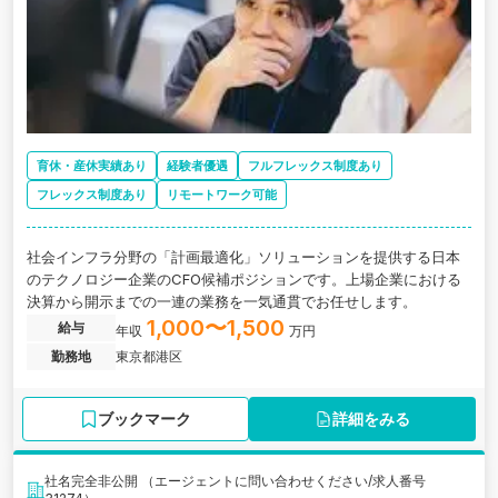
育休・産休実績あり
経験者優遇
フルフレックス制度あり
フレックス制度あり
リモートワーク可能
社会インフラ分野の「計画最適化」ソリューションを提供する日本
のテクノロジー企業のCFO候補ポジションです。上場企業における
決算から開示までの一連の業務を一気通貫でお任せします。
1,000〜1,500
給与
年収
万円
勤務地
東京都港区
ブックマーク
詳細をみる
社名完全非公開 （エージェントに問い合わせください/求人番号