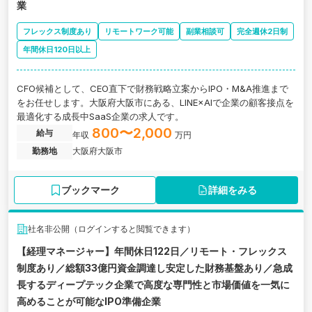
業
フレックス制度あり
リモートワーク可能
副業相談可
完全週休2日制
年間休日120日以上
CFO候補として、CEO直下で財務戦略立案からIPO・M&A推進まで
をお任せします。大阪府大阪市にある、LINE×AIで企業の顧客接点を
最適化する成長中SaaS企業の求人です。
800〜2,000
給与
年収
万円
勤務地
大阪府大阪市
ブックマーク
詳細をみる
社名非公開（ログインすると閲覧できます）
【経理マネージャー】年間休日122日／リモート・フレックス
制度あり／総額33億円資金調達し安定した財務基盤あり／急成
長するディープテック企業で高度な専門性と市場価値を一気に
高めることが可能なIPO準備企業