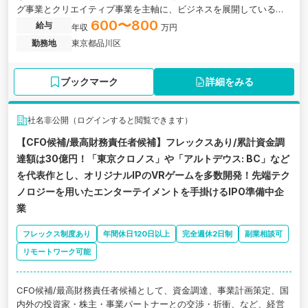
グ事業とクリエイティブ事業を主軸に、ビジネスを展開しているベ
ンチャー企業の求人です。
600〜800
給与
年収
万円
勤務地
東京都品川区
ブックマーク
詳細をみる
社名非公開（ログインすると閲覧できます）
【CFO候補/最高財務責任者候補】フレックスあり/累計資金調
達額は30億円！「東京クロノス」や「アルトデウス: BC」など
を代表作とし、オリジナルIPのVRゲームを多数開発！先端テク
ノロジーを用いたエンターテイメントを手掛けるIPO準備中企
業
フレックス制度あり
年間休日120日以上
完全週休2日制
副業相談可
リモートワーク可能
CFO候補/最高財務責任者候補として、資金調達、事業計画策定、国
内外の投資家・株主・事業パートナーとの交渉・折衝、など、経営