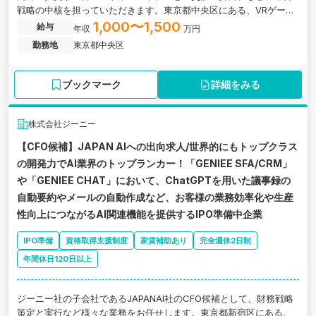
戦略の中核を担っていただきます。東京都中央区にある、VRゲーム
を中心にエンターテイメントを手掛ける企業の求人です。
1,000〜1,500
給与
年収
万円
勤務地
東京都中央区
ブックマーク
詳細をみる
株式会社ジーニー
【CFO候補】JAPAN AIへの出向求人/世界的にもトップクラス
の開発力でAI業界のトップランカー！「GENIEE SFA/CRM」
や「GENIEE CHAT」において、ChatGPTを用いた議事録の
自動要約やメールの自動作成など、お客様の業務効率化や生産
性向上につながるAI関連機能を提供するIPO準備中企業
IPO準備
資格取得支援制度
家賃補助あり
完全週休2日制
年間休日120日以上
ジーニー社の子会社であるJAPANAI社のCFO候補として、財務戦略
策定と実行など様々な業務をお任せします。東京都新宿区にある、