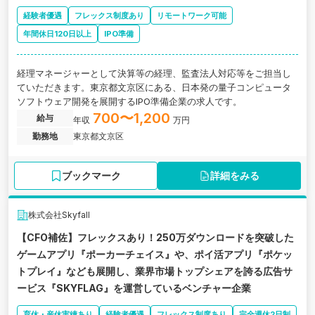
経験者優遇
フレックス制度あり
リモートワーク可能
年間休日120日以上
IPO準備
経理マネージャーとして決算等の経理、監査法人対応等をご担当し
ていただきます。東京都文京区にある、日本発の量子コンピュータ
ソフトウェア開発を展開するIPO準備企業の求人です。
700〜1,200
給与
年収
万円
勤務地
東京都文京区
ブックマーク
詳細をみる
株式会社Skyfall
【CFO補佐】フレックスあり！250万ダウンロードを突破した
ゲームアプリ『ポーカーチェイス』や、ポイ活アプリ『ポケッ
トプレイ』なども展開し、業界市場トップシェアを誇る広告サ
ービス『SKYFLAG』を運営しているベンチャー企業
育休・産休実績あり
経験者優遇
フレックス制度あり
完全週休2日制