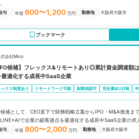
。
600〜1,200
給与
勤務地
大阪府大阪市
年収
万円
ブックマーク
式会社Mico
CFO候補】フレックス&リモートあり◎累計資金調達額は6
を最適化する成長中SaaS企業
レックス制度あり
リモートワーク可能
副業相談可
完全週休2日制
年
O候補として、CEO直下で財務戦略立案からIPO・M&A推進
LINE×AIで企業の顧客接点を最適化する成長中SaaS企業の求
800〜2,000
給与
勤務地
大阪府大阪市
年収
万円