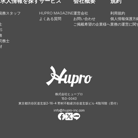
・求人情報を探す
サービス
会社概要
規約
税務スタッフ
HUPRO MAGAZINE
運営会社
利用規約
よくある質問
お問い合わせ
個人情報保護方
士
ご掲載希望の企業様へ
業務の運営に関
S
務
労務士
財
株式会社ヒュープロ
150-0043
東京都渋谷区道玄坂2-16-4 野村不動産渋谷道玄坂ビル 4階/6階（受付）
info@hupro-inc.com