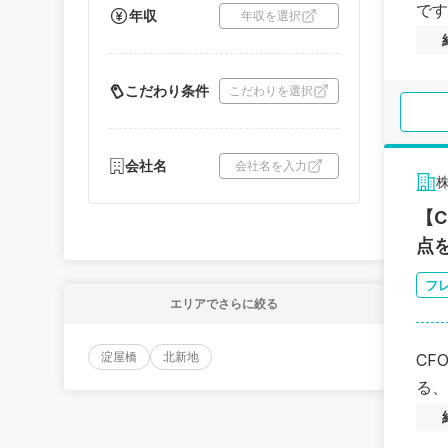
です
年収
年収を選択
こだわり条件
こだわりを選択
会社名
会社名を入力
株
【
点
フ
エリアでさらに絞る
淀屋橋
北新地
CF
る、