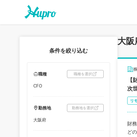
大阪
条件を絞り込む
株
職種
職種を選択
【
CFO
次
リ
勤務地
勤務地を選択
大阪府
財務
どの