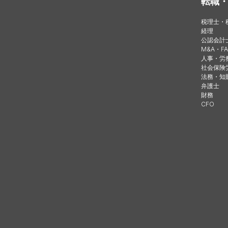
転職
税理士・
経理
公認会計
M&A・FA
人事・労
社会保険
法務・知
弁護士
財務
CFO