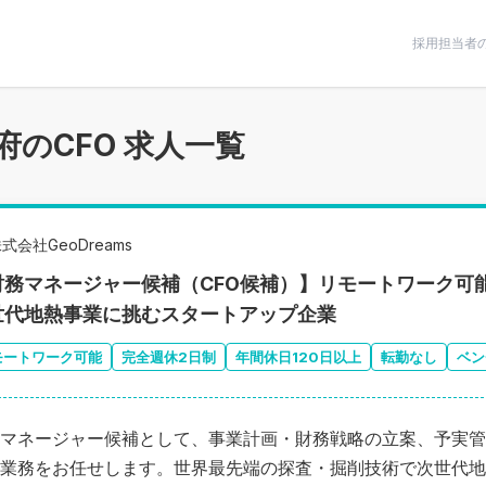
条件で絞りこむ
採用担当者
府のCFO 求人一覧
式会社GeoDreams
財務マネージャー候補（CFO候補）】リモートワーク可
世代地熱事業に挑むスタートアップ企業
モートワーク可能
完全週休2日制
年間休日120日以上
転勤なし
ベン
マネージャー候補として、事業計画・財務戦略の立案、予実管
業務をお任せします。世界最先端の探査・掘削技術で次世代地