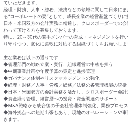
ていただきます。

経理・財務、人事・総務、法務などの領域に関して日米にま
る“コーポレートの要”として、成長企業の経営基盤づくりに
日本・米国双方の会計実務に精通し、クロスボーダーでの会
わって頂ける方を募集しております。

特に、20～30代の若手メンバーの育成・マネジメントを行
り守りつつ、変化に柔軟に対応する組織づくりをお願いします
主な業務は以下の通りです

◆管理部門の戦略立案・実行、組織運営の中核を担う

◆中期事業計画や年度予算の策定と進捗管理

◆ガバナンス体制やリスクマネジメントの強化

◆経理・財務／人事・労務／総務／法務の各管理機能の統括

◆日本・米国双方の会計実務を活かし、クロスボーダー会計運
◆資金繰り管理、経営層への投資・資金調達のサポート

◆M&A戦略から統合後の子会社管理体制強化、業務プロセス
◆海外拠点への短期出張もあり、現地のオペレーションや事
きます。
