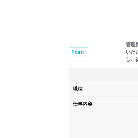
管理
Point!
いた
し、
職種
仕事内容