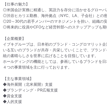
【仕事の魅力】

◎米国会計実務に精通し、英語力を存分に活かせるグローバル
◎渋谷ヒカリエ勤務、海外拠点（NYC、LA、子会社）との密
◎20～30代の若手メンバーのマネジメントを担い、組織の安
◎将来的に役員やCFOなど経営幹部へのステップアップも期
【企業概要】

イブキグループは、日本初のブランド・コングロマリット企
いる互いのブランドが共存・共栄していくことで、ブランド
統の素晴らしさを世界に広げることを目指しています。

ホールディングの機能としては、参画しているブランドを日
４つの事業領域を主に行っております。

【主な事業領域】

◆海外展開（北米展開）支援

◆ブランディング・PR広報支援

◆資金支援

◆人的支援
