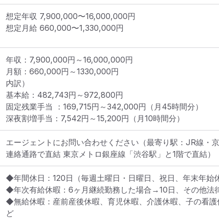
想定年収
7,900,000
〜
16,000,000
円
想定月給
660,000
〜
1,330,000
円
年収：7,900,000円～16,000,000円

月額：660,000円～1330,000円

内訳）

基本給：482,743円～972,800円

固定残業手当 ：169,715円～342,000円（月45時間分）

深夜割増手当：7,542円～15,200円（月10時間分）
エージェントにお問い合わせください
（最寄り駅：JR線・
連絡通路で直結 東京メトロ銀座線「渋谷駅」と1階で直結）
◆年間休日：120日（毎週土曜日・日曜日、祝日、年末年始休
◆年次有給休暇：6ヶ月継続勤務した場合→10日、その他法律
◆無給休暇：産前産後休暇、育児休暇、介護休暇、子の看護
ど