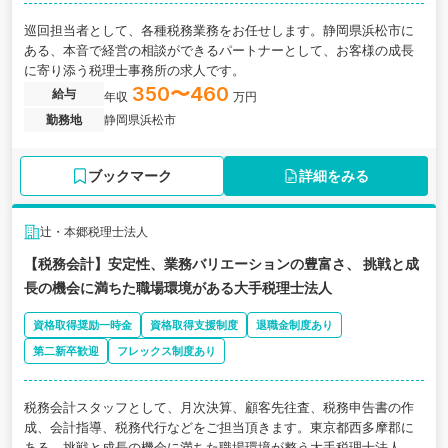
巡回担当者として、各種税務業務をお任せします。静岡県浜松市に
ある、本音で経営の相談ができるパートナーとして、お客様の成長
に寄り添う税理士事務所の求人です。
350〜460
給与
年収
万円
勤務地
静岡県浜松市
ブックマーク
詳細をみる
辻・本郷税理士法人
【税務会計】安定性、業務バリエーションの豊富さ、 挑戦と成
長の機会に満ちた職場環境がある大手税理士法人
資格取得奨励一時金
資格取得支援制度
退職金制度あり
第二新卒歓迎
フレックス制度あり
税務会計スタッフとして、月次決算、顧客先往査、税務申告書の作
成、会計指導、税務代行などをご担当頂きます。東京都西多摩郡に
ある、挑戦と成長の機会に満ちた職場環境が整う大手税理士法人の