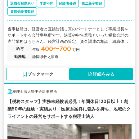
退職金制度あり
学歴不問
経験者優遇
第二新卒歓迎
資格受験者歓迎
当事務所は、経営者と直接対話し真のパートナーとして事業成長を
サポートする会計事務所です。決算や申告業務といった税務会計の
専門業務はもちろん、経営計画の策定、資金調達の相談、組織体制
の強化まで、幅広い経営課題の解決に深く関わることができます。
400〜700
給与
年収
万円
勤務地
静岡県牧之原市
ブックマーク
詳細をみる
税理士法人野中会計事務所
【税務スタッフ】実務未経験者必見！年間休日120日以上！創
業50年の経験・実績あり！医療系案件に強みを持ち、地域のク
ライアントの経営をサポートする税理士法人