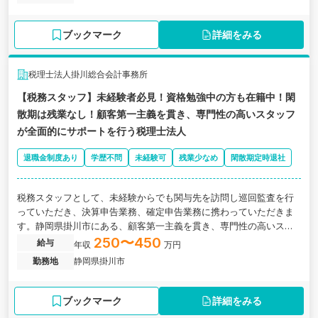
ブックマーク
詳細をみる
税理士法人掛川総合会計事務所
【税務スタッフ】未経験者必見！資格勉強中の方も在籍中！閑
散期は残業なし！顧客第一主義を貫き、専門性の高いスタッフ
が全面的にサポートを行う税理士法人
退職金制度あり
学歴不問
未経験可
残業少なめ
閑散期定時退社
税務スタッフとして、未経験からでも関与先を訪問し巡回監査を行
っていただき、決算申告業務、確定申告業務に携わっていただきま
す。静岡県掛川市にある、顧客第一主義を貫き、専門性の高いスタ
ッフが全面的にサポートを行う税理士法人の求人です。
250〜450
給与
年収
万円
勤務地
静岡県掛川市
ブックマーク
詳細をみる