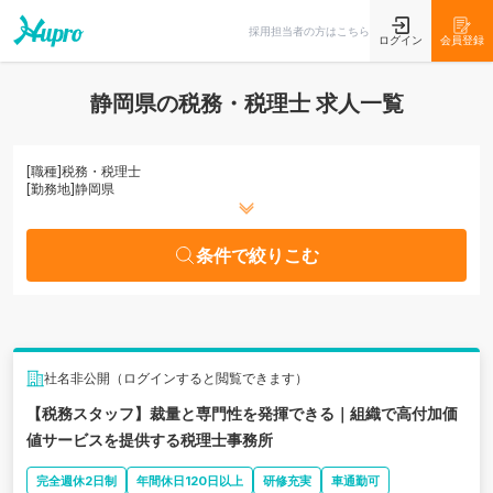
条件で絞りこむ
採用担当者の方はこちら
ログイン
会員登録
静岡県の税務・税理士 求人一覧
[職種]
税務・税理士
[勤務地]
静岡県
条件で絞りこむ
社名非公開（ログインすると閲覧できます）
【税務スタッフ】裁量と専門性を発揮できる｜組織で高付加価
値サービスを提供する税理士事務所
完全週休2日制
年間休日120日以上
研修充実
車通勤可