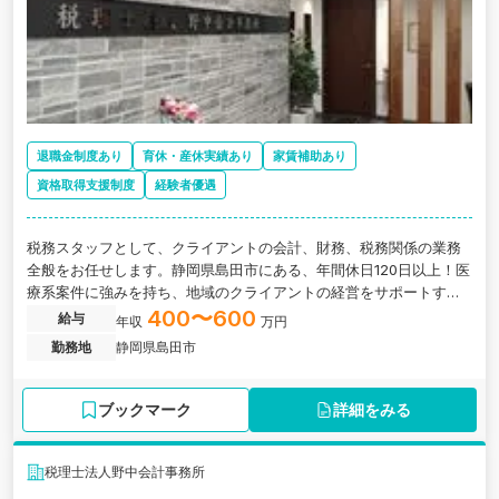
退職金制度あり
育休・産休実績あり
家賃補助あり
資格取得支援制度
経験者優遇
税務スタッフとして、クライアントの会計、財務、税務関係の業務
全般をお任せします。静岡県島田市にある、年間休日120日以上！医
療系案件に強みを持ち、地域のクライアントの経営をサポートする
税理士法人の求人です。
400〜600
給与
年収
万円
勤務地
静岡県島田市
ブックマーク
詳細をみる
税理士法人野中会計事務所