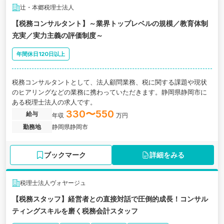
辻・本郷税理士法人
【税務コンサルタント】～業界トップレベルの規模／教育体制
充実／実力主義の評価制度～
年間休日120日以上
税務コンサルタントとして、法人顧問業務、税に関する課題や現状
のヒアリングなどの業務に携わっていただきます。静岡県静岡市に
ある税理士法人の求人です。
330〜550
給与
年収
万円
勤務地
静岡県静岡市
ブックマーク
詳細をみる
税理士法人ヴォヤージュ
【税務スタッフ】経営者との直接対話で圧倒的成長！コンサル
ティングスキルを磨く税務会計スタッフ