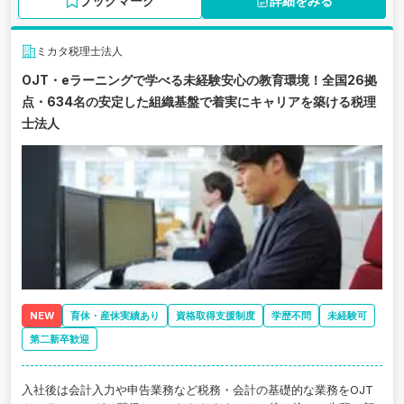
ブックマーク
詳細をみる
ミカタ税理士法人
OJT・eラーニングで学べる未経験安心の教育環境！全国26拠
点・634名の安定した組織基盤で着実にキャリアを築ける税理
士法人
NEW
育休・産休実績あり
資格取得支援制度
学歴不問
未経験可
第二新卒歓迎
入社後は会計入力や申告業務など税務・会計の基礎的な業務をOJT