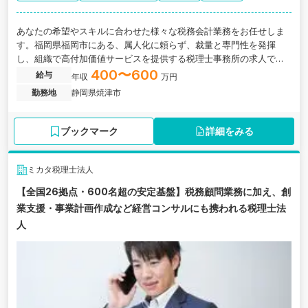
あなたの希望やスキルに合わせた様々な税務会計業務をお任せしま
す。福岡県福岡市にある、属人化に頼らず、裁量と専門性を発揮
し、組織で高付加価値サービスを提供する税理士事務所の求人で
す。
400〜600
給与
年収
万円
勤務地
静岡県焼津市
ブックマーク
詳細をみる
ミカタ税理士法人
【全国26拠点・600名超の安定基盤】税務顧問業務に加え、創
業支援・事業計画作成など経営コンサルにも携われる税理士法
人