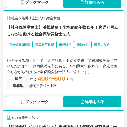
ブックマーク
詳細をみる
社会保険労務士法人SS総合労務
【社会保険労務士】浜松勤務！平均勤続年数15年！育児と両立
しながら働ける社会保険労務士法人
完全週休2日制
第二新卒歓迎
未経験可
転勤なし
残業少なめ
社会保険労務士として、給与計算・手続き業務、労務相談等を担当
いただきます。静岡県浜松市にある、平均勤続年数15年！育児と両
立しながら働ける社会保険労務士法人の求人です。
400〜600
給与
年収
万円
勤務地
静岡県浜松市中区
ブックマーク
詳細をみる
ミカタ税理士法人
【税務会計コンサルタント】未経験歓迎！年間休日126日！一