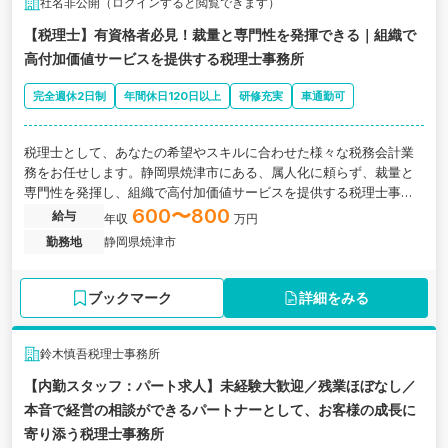
社名非公開（ログインすると閲覧できます）
【税理士】有資格者必見！裁量と専門性を発揮できる｜組織で
高付加価値サービスを提供する税理士事務所
完全週休2日制
年間休日120日以上
研修充実
車通勤可
税理士として、あなたの希望やスキルに合わせた様々な税務会計業
務をお任せします。静岡県焼津市にある、属人化に頼らず、裁量と
専門性を発揮し、組織で高付加価値サービスを提供する税理士事務
所の求人です。
600〜800
給与
年収
万円
勤務地
静岡県焼津市
ブックマーク
詳細をみる
鈴木慎吾税理士事務所
【内勤スタッフ：パート求人】未経験大歓迎／残業ほぼなし／
本音で経営の相談ができるパートナーとして、お客様の成長に
寄り添う税理士事務所