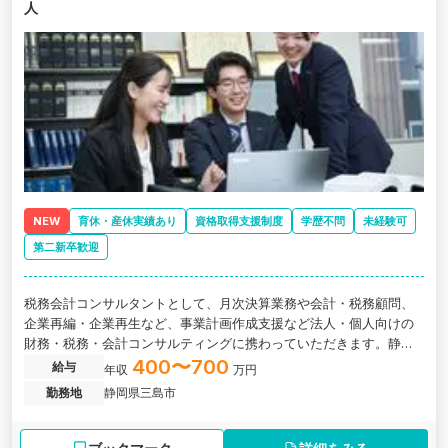
人
NEW
育休・産休実績あり
資格取得支援制度
学歴不問
未経験可
第二新卒歓迎
税務会計コンサルタントとして、月次決算業務や会計・税務顧問、
企業再編・企業再生など、事業計画作成支援など法人・個人向けの
財務・税務・会計コンサルティングに携わっていただきます。静岡
県三島市にある、中小企業オーナーに特化したコンサルを強みとす
400〜700
給与
年収
万円
る税理士法人の求人です。
勤務地
静岡県三島市