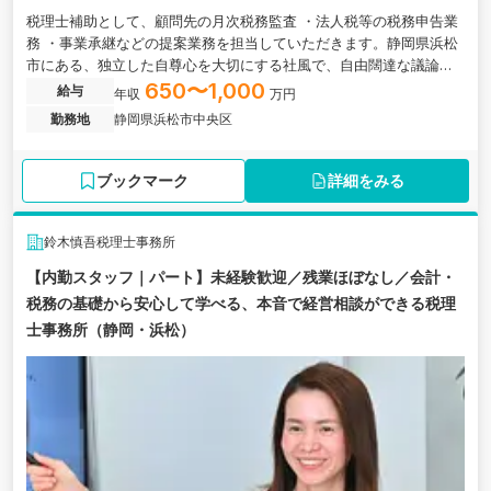
税理士補助として、顧問先の月次税務監査 ・法人税等の税務申告業
務 ・事業承継などの提案業務を担当していただきます。静岡県浜松
市にある、独立した自尊心を大切にする社風で、自由闊達な議論と
行動で自分のアイデアを試せる税理士法人の求人です。
650〜1,000
給与
年収
万円
勤務地
静岡県浜松市中央区
ブックマーク
詳細をみる
鈴木慎吾税理士事務所
【内勤スタッフ｜パート】未経験歓迎／残業ほぼなし／会計・
税務の基礎から安心して学べる、本音で経営相談ができる税理
士事務所（静岡・浜松）