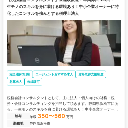
生モノのスキルを身に着ける環境あり！中小企業オーナーに特
化したコンサルを強みとする税理士法人
完全週休2日制
エージェントおすすめ求人
資格取得支援制度
急募求人
未経験可
税務会計コンサルタントとして、主に法人・個人向けの財務・税
務・会計コンサルティングを担当して頂きます。静岡県浜松市にあ
る、一生モノのスキルを身に着ける環境あり！中小企業オーナーに
特化したコンサルを強みとする税理士法人の求人です。
350〜560
給与
年収
万円
勤務地
静岡県浜松市