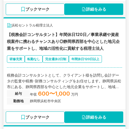
ブックマーク
詳細をみる
浜松セントラル税理士法人
【税務会計コンサルタント】年間休日120日／事業承継や資産
税案件に携わるチャンスあり◎静岡県西部を中心とした地元企
業をサポートし、地域の活性化に貢献する税理士法人
研修充実
転勤なし
完全週休2日制
年間休日120日以上
税務会計コンサルタントとして、クライアント様を訪問し会計デー
タの監査や税務･財務コンサルティングをお任せします。静岡県浜松
市にある、静岡県西部を中心とした地元企業をサポートし、地域の
活性化に貢献する税理士法人の求人です。
600〜1,000
給与
年収
万円
勤務地
静岡県浜松市中央区
ブックマーク
詳細をみる