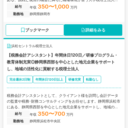
求人です。
350〜1,000
給与
年収
万円
勤務地
静岡県静岡市
ブックマーク
詳細をみる
浜松セントラル税理士法人
【税務会計アシスタント】年間休日120日／研修プログラム・
教育体制充実◎静岡県西部を中心とした地元企業をサポート
し、地域の活性化に貢献する税理士法人
完全週休2日制
年間休日120日以上
研修充実
転勤なし
税務会計アシスタントとして、クライアント様を訪問し会計データ
の監査や税務･財務コンサルティングをお任せします。静岡県浜松市
にある、静岡県西部を中心とした地元企業をサポートし、地域の活
性化に貢献する税理士法人の求人です。
350〜700
給与
年収
万円
勤務地
静岡県浜松市中央区