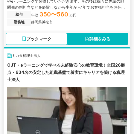
やe-ラーニングで習得していただきます。その後は徐々に先輩の顧
問先の副担当などを経験しながら半年から1年でお客様担当をお任せ
します。静岡県浜松市にある、中小企業オーナーに特化したコンサ
350〜560
給与
年収
万円
ルを強みとする税理士法人の求人です。
勤務地
静岡県浜松市
ブックマーク
詳細をみる
ミカタ税理士法人
OJT・eラーニングで学べる未経験安心の教育環境！全国26拠
点・634名の安定した組織基盤で着実にキャリアを築ける税理
士法人