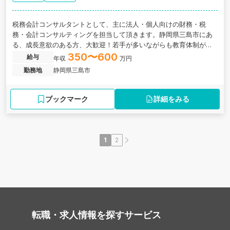
税務会計コンサルタントとして、主に法人・個人向けの財務・税
務・会計コンサルティングを担当して頂きます。静岡県三島市にあ
る、成長意欲のある方、大歓迎！若手が多いながらも教育体制が充
実しており未経験でも活躍できる税理士法人です。
350〜600
給与
年収
万円
勤務地
静岡県三島市
ブックマーク
詳細をみる
1
2
転職・求人情報を探す
サービス