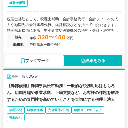
経験者優遇
税理士補助として、税理士補助・会計事務代行・会計ソフトへの入
力や顧問先の会計事務代行、経営相談などを担っていただきます。
静岡県浜松市にある、中小企業や医療機関の税務・会計・経営を支
える会計法人の求人です。
328〜480
給与
年収
万円
勤務地
静岡県浜松市中央区
ブックマーク
詳細をみる
税理士法人We will
【幹部候補】静岡県浜松市勤務！一般的な税務対応はもちろ
ん、組織再編や事業承継、上場支援など、お客様の課題を解決
するための専門性を高めていくことを大切にする税理士法人
学歴不問
経験者優遇
完全週休2日制
年間休日120日以上
転勤なし