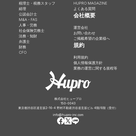
税理士・税務スタッフ
HUPRO MAGAZINE
経理
よくある質問
公認会計士
会社概要
M&A・FAS
人事・労務
運営会社
社会保険労務士
お問い合わせ
法務・知財
ご掲載希望の企業様へ
弁護士
規約
財務
CFO
利用規約
個人情報保護方針
業務の運営に関する規程等
株式会社ヒュープロ
150-0043
東京都渋谷区道玄坂2-16-4 野村不動産渋谷道玄坂ビル 4階/6階（受付）
info@hupro-inc.com