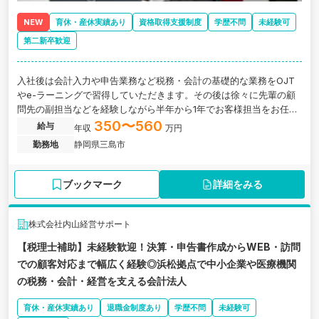
NEW
育休・産休実績あり
資格取得支援制度
学歴不問
未経験可
第二新卒歓迎
入社後は会計入力や申告業務など税務・会計の基礎的な業務をOJT
やe-ラーニングで習得していただきます。その後は徐々に先輩の顧
問先の副担当などを経験しながら半年から1年でお客様担当をお任せ
します。静岡県三島市にある、中小企業オーナーに特化したコンサ
350〜560
給与
年収
万円
ルを強みとする税理士法人の求人です。
勤務地
静岡県三島市
ブックマーク
詳細をみる
株式会社内山経営サポート
【税理士補助】未経験歓迎！決算・申告書作成からWEB・訪問
での顧客対応まで幅広く経験◎浜松拠点で中小企業や医療機関
の税務・会計・経営を支える会計法人
育休・産休実績あり
退職金制度あり
学歴不問
未経験可