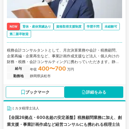
NEW
育休・産休実績あり
資格取得支援制度
学歴不問
未経験可
第二新卒歓迎
税務会計コンサルタントとして、月次決算業務や会計・税務顧問、
企業再編・企業再生など、事業計画作成支援など法人・個人向けの
財務・税務・会計コンサルティングに携わっていただきます。静岡
県浜松市にある、中小企業オーナーに特化したコンサルを強みとす
400〜700
給与
年収
万円
る税理士法人の求人です。
勤務地
静岡県浜松市
ブックマーク
詳細をみる
ミカタ税理士法人
【全国26拠点・600名超の安定基盤】税務顧問業務に加え、創
業支援・事業計画作成など経営コンサルにも携われる税理士法