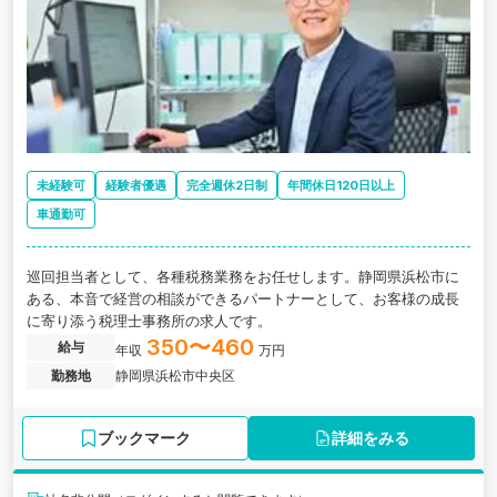
未経験可
経験者優遇
完全週休2日制
年間休日120日以上
車通勤可
巡回担当者として、各種税務業務をお任せします。静岡県浜松市に
ある、本音で経営の相談ができるパートナーとして、お客様の成長
に寄り添う税理士事務所の求人です。
350〜460
給与
年収
万円
勤務地
静岡県浜松市中央区
ブックマーク
詳細をみる