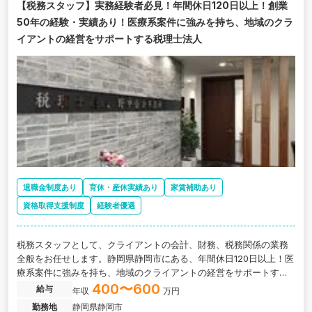
【税務スタッフ】実務経験者必見！年間休日120日以上！創業
50年の経験・実績あり！医療系案件に強みを持ち、地域のクラ
イアントの経営をサポートする税理士法人
退職金制度あり
育休・産休実績あり
家賃補助あり
資格取得支援制度
経験者優遇
税務スタッフとして、クライアントの会計、財務、税務関係の業務
全般をお任せします。静岡県静岡市にある、年間休日120日以上！医
療系案件に強みを持ち、地域のクライアントの経営をサポートする
税理士法人の求人です。
400〜600
給与
年収
万円
勤務地
静岡県静岡市