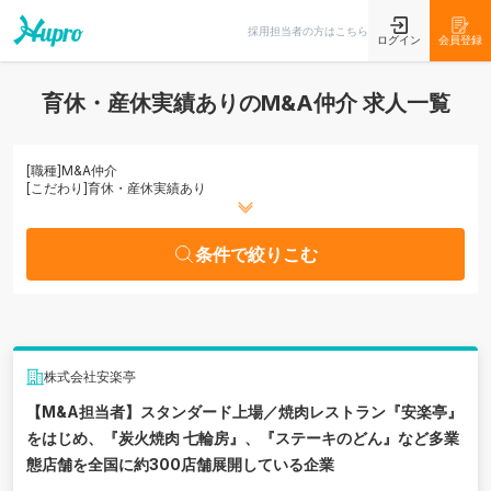
条件で絞りこむ
採用担当者の方はこちら
ログイン
会員登録
育休・産休実績ありのM&A仲介 求人一覧
[職種]
M&A仲介
[こだわり]
育休・産休実績あり
条件で絞りこむ
株式会社安楽亭
【M&A担当者】スタンダード上場／焼肉レストラン『安楽亭』
をはじめ、『炭火焼肉 七輪房』、『ステーキのどん』など多業
態店舗を全国に約300店舗展開している企業