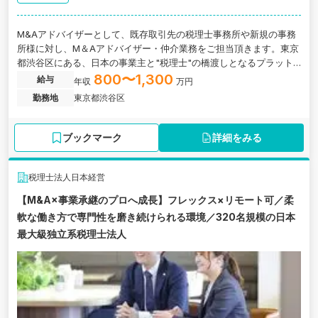
M&Aアドバイザーとして、既存取引先の税理士事務所や新規の事務
所様に対し、M＆Aアドバイザー・仲介業務をご担当頂きます。東京
都渋谷区にある、日本の事業主と"税理士"の橋渡しとなるプラット
フォームを提供している企業の求人です。
800〜1,300
給与
年収
万円
勤務地
東京都渋谷区
ブックマーク
詳細をみる
税理士法人日本経営
【M&A×事業承継のプロへ成長】フレックス×リモート可／柔
軟な働き方で専門性を磨き続けられる環境／320名規模の日本
最大級独立系税理士法人