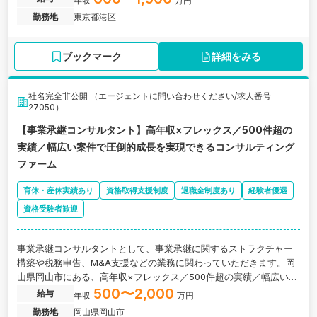
年収
万円
勤務地
東京都港区
ブックマーク
詳細をみる
社名完全非公開 （エージェントに問い合わせください/求人番号
27050）
【事業承継コンサルタント】高年収×フレックス／500件超の
実績／幅広い案件で圧倒的成長を実現できるコンサルティング
ファーム
育休・産休実績あり
資格取得支援制度
退職金制度あり
経験者優遇
資格受験者歓迎
事業承継コンサルタントとして、事業承継に関するストラクチャー
構築や税務申告、M&A支援などの業務に関わっていただきます。岡
山県岡山市にある、高年収×フレックス／500件超の実績／幅広い案
件で圧倒的成長を実現できるコンサルティング会社の求人です。
500〜2,000
給与
年収
万円
勤務地
岡山県岡山市