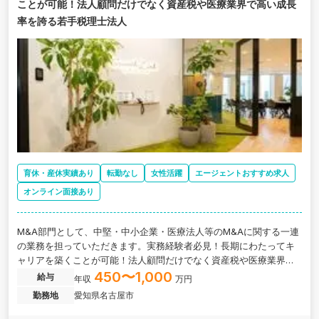
ことが可能！法人顧問だけでなく資産税や医療業界で高い成長
率を誇る若手税理士法人
育休・産休実績あり
転勤なし
女性活躍
エージェントおすすめ求人
オンライン面接あり
M&A部門として、中堅・中小企業・医療法人等のM&Aに関する一連
の業務を担っていただきます。実務経験者必見！長期にわたってキ
ャリアを築くことが可能！法人顧問だけでなく資産税や医療業界で
高い成長率を誇る若手税理士法人の求人です。
450〜1,000
給与
年収
万円
勤務地
愛知県名古屋市