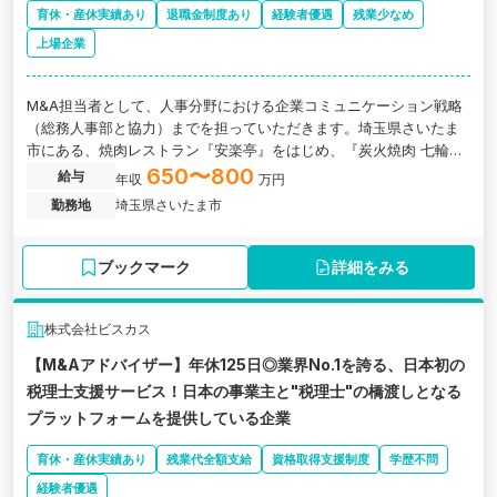
育休・産休実績あり
退職金制度あり
経験者優遇
残業少なめ
上場企業
M&A担当者として、人事分野における企業コミュニケーション戦略
（総務人事部と協力）までを担っていただきます。埼玉県さいたま
市にある、焼肉レストラン『安楽亭』をはじめ、『炭火焼肉 七輪
房』、『ステーキのどん』など多業態店舗を全国に約300店舗展開
650〜800
給与
年収
万円
している企業です。
勤務地
埼玉県さいたま市
ブックマーク
詳細をみる
株式会社ビスカス
【M&Aアドバイザー】年休125日◎業界No.1を誇る、日本初の
税理士支援サービス！日本の事業主と"税理士"の橋渡しとなる
プラットフォームを提供している企業
育休・産休実績あり
残業代全額支給
資格取得支援制度
学歴不問
経験者優遇