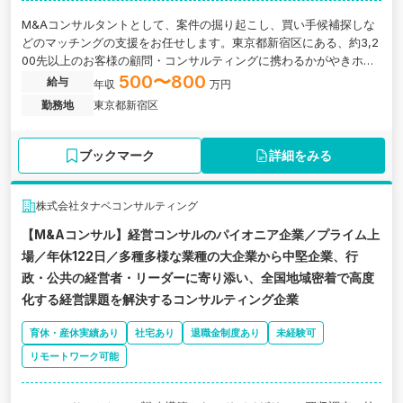
M&Aコンサルタントとして、案件の掘り起こし、買い手候補探しな
どのマッチングの支援をお任せします。東京都新宿区にある、約3,2
00先以上のお客様の顧問・コンサルティングに携わるかがやきホー
ルディングスグループのM&A支援会社の求人です。
500〜800
給与
年収
万円
勤務地
東京都新宿区
ブックマーク
詳細をみる
株式会社タナベコンサルティング
【M&Aコンサル】経営コンサルのパイオニア企業／プライム上
場／年休122日／多種多様な業種の大企業から中堅企業、行
政・公共の経営者・リーダーに寄り添い、全国地域密着で高度
化する経営課題を解決するコンサルティング企業
育休・産休実績あり
社宅あり
退職金制度あり
未経験可
リモートワーク可能