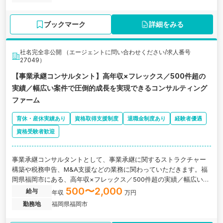
ブックマーク
詳細をみる
社名完全非公開 （エージェントに問い合わせください/求人番号
27049）
【事業承継コンサルタント】高年収×フレックス／500件超の
実績／幅広い案件で圧倒的成長を実現できるコンサルティング
ファーム
育休・産休実績あり
資格取得支援制度
退職金制度あり
経験者優遇
資格受験者歓迎
事業承継コンサルタントとして、事業承継に関するストラクチャー
構築や税務申告、M&A支援などの業務に関わっていただきます。福
岡県福岡市にある、高年収×フレックス／500件超の実績／幅広い案
件で圧倒的成長を実現できるコンサルティング会社の求人です。
500〜2,000
給与
年収
万円
勤務地
福岡県福岡市