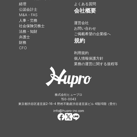
経理
よくある質問
公認会計士
会社概要
M&A・FAS
人事・労務
運営会社
社会保険労務士
お問い合わせ
法務・知財
ご掲載希望の企業様へ
弁護士
規約
財務
CFO
利用規約
個人情報保護方針
業務の運営に関する規程等
株式会社ヒュープロ
150-0043
東京都渋谷区道玄坂2-16-4 野村不動産渋谷道玄坂ビル 4階/6階（受付）
info@hupro-inc.com