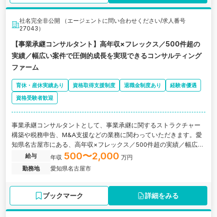
社名完全非公開 （エージェントに問い合わせください/求人番号
27043）
【事業承継コンサルタント】高年収×フレックス／500件超の
実績／幅広い案件で圧倒的成長を実現できるコンサルティング
ファーム
育休・産休実績あり
資格取得支援制度
退職金制度あり
経験者優遇
資格受験者歓迎
事業承継コンサルタントとして、事業承継に関するストラクチャー
構築や税務申告、M&A支援などの業務に関わっていただきます。愛
知県名古屋市にある、高年収×フレックス／500件超の実績／幅広い
案件で圧倒的成長を実現できるコンサルティング会社の求人です。
500〜2,000
給与
年収
万円
勤務地
愛知県名古屋市
ブックマーク
詳細をみる