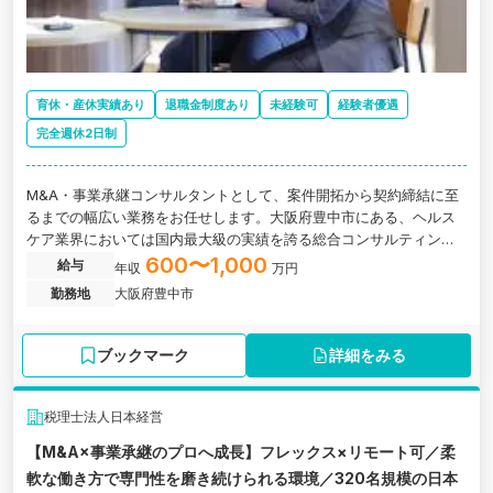
育休・産休実績あり
退職金制度あり
未経験可
経験者優遇
完全週休2日制
M&A・事業承継コンサルタントとして、案件開拓から契約締結に至
るまでの幅広い業務をお任せします。大阪府豊中市にある、ヘルス
ケア業界においては国内最大級の実績を誇る総合コンサルティング
ファームの求人です。
600〜1,000
給与
年収
万円
勤務地
大阪府豊中市
ブックマーク
詳細をみる
税理士法人日本経営
【M&A×事業承継のプロへ成長】フレックス×リモート可／柔
軟な働き方で専門性を磨き続けられる環境／320名規模の日本