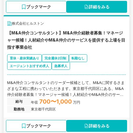
ブックマーク
詳細をみる
株式会社ヒルストン
【M&A仲介コンサルタント】M&A仲介経験者募集！マネージ
ャー候補！人材紹介やM&A仲介のサービスを提供する上場を目
指す事業会社
育休・産休実績あり
完全週休2日制
転勤なし
エージェントおすすめ求人
急募求人
M&A仲介コンサルタントのリーダー候補として、M&Aに関するさま
ざまな工程に携わっていただきます。東京都千代田区にある、M&A
仲介経験者募集！マネージャー候補！人材紹介やM&A仲介のサービ
スを提供する上場を目指す事業会社の求人です。
700〜1,000
給与
年収
万円
勤務地
東京都千代田区
ブックマーク
詳細をみる