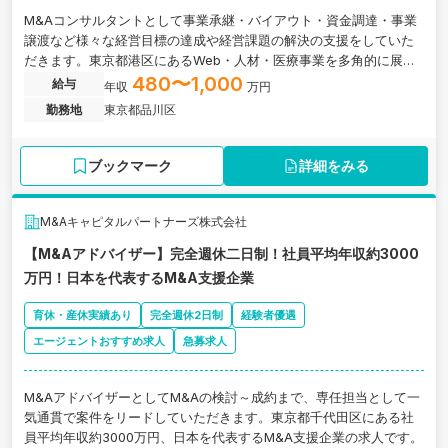
M&Aコンサルタントとして事業承継・バイアウト・資金調達・事業
譲渡など様々な経営目標の達成や経営課題の解決の支援をしていた
だきます。東京都港区にあるWeb・人材・医療事業を多角的に展開
する、設立以来急速成長を続けるベンチャー企業の求人です。
480〜1,000
給与
年収
万円
勤務地
東京都品川区
ブックマーク
詳細をみる
M&Aキャピタルパートナーズ株式会社
【M&Aアドバイザー】完全週休二日制！社員平均年収約3000
万円！日本を代表するM&A支援企業
育休・産休実績あり
完全週休2日制
経験者優遇
エージェントおすすめ求人
急募求人
M&AアドバイザーとしてM&Aの検討～成約まで、専任担当として一
気通貫で案件をリードしていただきます。東京都千代田区にある社
員平均年収約3000万円、日本を代表するM&A支援企業の求人です。