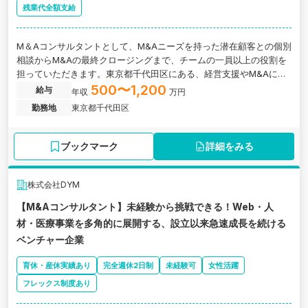
残業代全額支給
M＆Aコンサルタントとして、M&Aニーズを持った潜在顧客との個別
相談からM&Aの最終クロージングまで、チームの一員以上の役割を
担っていただきます。東京都千代田区にある、経営支援やM&Aに関
心のある方大歓迎のM&A仲介大手企業の求人です。
500〜1,200
給与
年収
万円
勤務地
東京都千代田区
ブックマーク
詳細をみる
株式会社DYM
【M&Aコンサルタント】未経験から挑戦できる！Web・人
材・医療事業を多角的に展開する、設立以来急速成長を続ける
ベンチャー企業
育休・産休実績あり
完全週休2日制
未経験可
女性活躍
フレックス制度あり