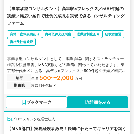
【事業承継コンサルタント】高年収×フレックス／500件超の
実績／幅広い案件で圧倒的成長を実現できるコンサルティング
ファーム
育休・産休実績あり
資格取得支援制度
退職金制度あり
経験者優遇
資格受験者歓迎
事業承継コンサルタントとして、事業承継に関するストラクチャー
構築や税務申告、M&A支援などの業務に関わっていただきます。東
京都千代田区にある、高年収×フレックス／500件超の実績／幅広い
案件で圧倒的成長を実現できるコンサルティング会社の求人です。
500〜2,000
給与
年収
万円
勤務地
東京都千代田区
ブックマーク
詳細をみる
グロースリンク税理士法人
【M&A部門】実務経験者必見！長期にわたってキャリアを築く