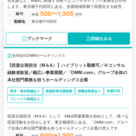
合支援など、M&Aに関連する様々なコンサルティング業務をお任せ
します。東京都千代田区にある、全国地域密着で高度化する経営課
題を解決するコンサルティング企業の求人です。
500〜1,305
給与
年収
万円
勤務地
東京都千代田区
ブックマーク
詳細をみる
合同会社DMMホールディングス
【投資企画担当（M＆A）】ハイブリット勤務可／※コンサル
経験者歓迎／幅広い事業展開／「DMM.com」グループ全体の
本社部門業務を担うホールディングス企業
育休・産休実績あり
資格取得支援制度
退職金制度あり
学歴不問
フレックス制度あり
投資企画担当（M＆A）として、M&A関連業務を始めとして、様々な
投資活動をお任せします。東京都港区にある、「DMM.com」グルー
プ全体の本社部門業務を担うホールディングス企業の求人です。
600〜1,500
給与