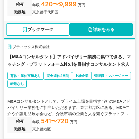
420〜9,999
給与
年収
万円
勤務地
東京都千代田区
ブックマーク
詳細をみる
ブティックス株式会社
【M&Aコンサルタント】アドバイザリー業務に集中できる、マ
ッチング・プラットフォームNo.1を目指すコンサルタント求人
育休・産休実績あり
完全週休2日制
上場企業
管理職・マネージャー
転勤なし
M&Aコンサルタントとして、プライム上場を目指す当社のM&Aアド
バイザリー業務をご担当いただきます。東京都港区にある、M&A仲
介や介護用品展示会など、介護市場の企業と人を繋ぐプラットフォ
ームを運営するグロース上場企業の求人です。
541〜720
給与
年収
万円
勤務地
東京都港区