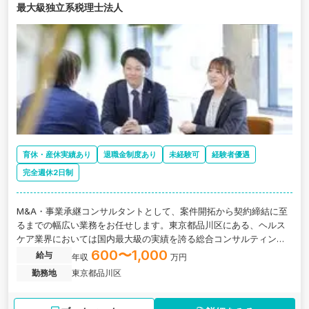
最大級独立系税理士法人
育休・産休実績あり
退職金制度あり
未経験可
経験者優遇
完全週休2日制
M&A・事業承継コンサルタントとして、案件開拓から契約締結に至
るまでの幅広い業務をお任せします。東京都品川区にある、ヘルス
ケア業界においては国内最大級の実績を誇る総合コンサルティング
ファームの求人です。
600〜1,000
給与
年収
万円
勤務地
東京都品川区