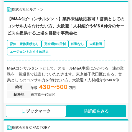
株式会社ヒルストン
【M&A仲介コンサルタント】業界未経験応募可！営業としての
コンサル力を付けたい方、大歓迎！人材紹介やM&A仲介のサー
ビスを提供する上場を目指す事業会社
育休・産休実績あり
完全週休2日制
転勤なし
未経験可
エージェントおすすめ求人
M&Aコンサルタントとして、スモールM&A事業にかかわる一連の業
務を一気通貫で担当していただきます。東京都千代田区にある、営
業としてのコンサル力を付けたい方、大歓迎！人材紹介やM&A仲介
のサービスを提供する上場を目指す事業会社の求人です。
430〜500
給与
年収
万円
勤務地
東京都千代田区
ブックマーク
詳細をみる
株式会社G.C FACTORY