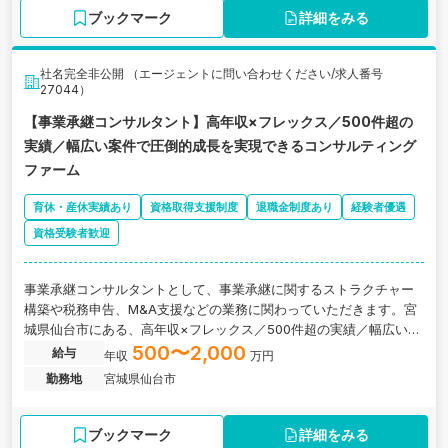
ブックマーク
詳細をみる
社名完全非公開 （エージェントに問い合わせください/求人番号
27044）
【事業承継コンサルタント】高年収×フレックス／500件超の
実績／幅広い案件で圧倒的成長を実現できるコンサルティング
ファーム
育休・産休実績あり
資格取得支援制度
退職金制度あり
経験者優遇
資格受験者歓迎
事業承継コンサルタントとして、事業承継に関するストラクチャー
構築や税務申告、M&A支援などの業務に関わっていただきます。宮
城県仙台市にある、高年収×フレックス／500件超の実績／幅広い案
件で圧倒的成長を実現できるコンサルティング会社の求人です。
500〜2,000
給与
年収
万円
勤務地
宮城県仙台市
ブックマーク
詳細をみる