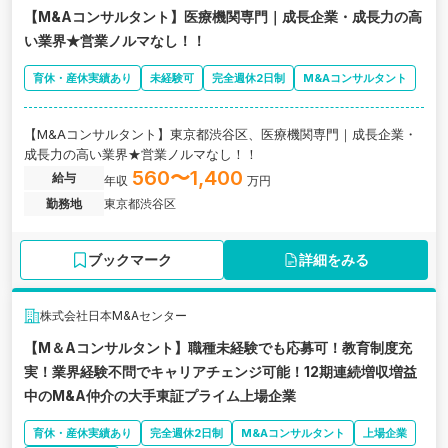
【M&Aコンサルタント】医療機関専門｜成長企業・成長力の高
い業界★営業ノルマなし！！
育休・産休実績あり
未経験可
完全週休2日制
M&Aコンサルタント
【M&Aコンサルタント】東京都渋谷区、医療機関専門｜成長企業・
成長力の高い業界★営業ノルマなし！！
560〜1,400
給与
年収
万円
勤務地
東京都渋谷区
ブックマーク
詳細をみる
株式会社日本M&Aセンター
【M＆Aコンサルタント】職種未経験でも応募可！教育制度充
実！業界経験不問でキャリアチェンジ可能！12期連続増収増益
中のM&A仲介の大手東証プライム上場企業
育休・産休実績あり
完全週休2日制
M&Aコンサルタント
上場企業