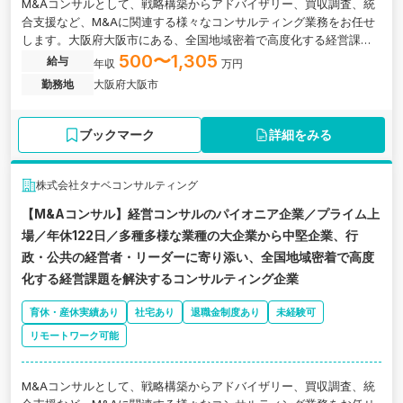
M&Aコンサルとして、戦略構築からアドバイザリー、買収調査、統
合支援など、M&Aに関連する様々なコンサルティング業務をお任せ
します。大阪府大阪市にある、全国地域密着で高度化する経営課題
を解決するコンサルティング企業の求人です。
500〜1,305
給与
年収
万円
勤務地
大阪府大阪市
ブックマーク
詳細をみる
株式会社タナベコンサルティング
【M&Aコンサル】経営コンサルのパイオニア企業／プライム上
場／年休122日／多種多様な業種の大企業から中堅企業、行
政・公共の経営者・リーダーに寄り添い、全国地域密着で高度
化する経営課題を解決するコンサルティング企業
育休・産休実績あり
社宅あり
退職金制度あり
未経験可
リモートワーク可能
M&Aコンサルとして、戦略構築からアドバイザリー、買収調査、統