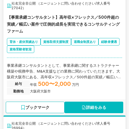
社名完全非公開 （エージェントに問い合わせください/求人番号
27042）
【事業承継コンサルタント】高年収×フレックス／500件超の
実績／幅広い案件で圧倒的成長を実現できるコンサルティング
ファーム
育休・産休実績あり
資格取得支援制度
退職金制度あり
経験者優遇
資格受験者歓迎
事業承継コンサルタントとして、事業承継に関するストラクチャー
構築や税務申告、M&A支援などの業務に関わっていただきます。大
阪府大阪市にある、高年収×フレックス／500件超の実績／幅広い案
件で圧倒的成長を実現できるコンサルティングファームの求人で
500〜2,000
給与
年収
万円
す。
勤務地
大阪府大阪市
ブックマーク
詳細をみる
社名完全非公開 （エージェントに問い合わせください/求人番号
26994）