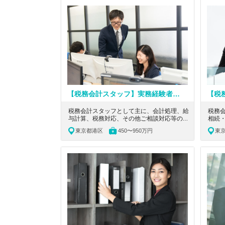
人の求人です。
【税務会計スタッフ】実務経験者必見！資格取得支援やインセンティブ等の制度が充実！社員の長期的な幸福を追求する税理士法人
税務会計スタッフとして主に、会計処理、給
税務
与計算、税務対応、その他ご相談対応等の業
相続
務をお任せします。東京都港区にある、実務
だき
東京都港区
450〜950万円
東
経験者必見！資格取得支援やインセンティブ
必見
等の制度が充実！社員の長期的な幸福を追求
ら中
する税理士法人の求人です。
両立