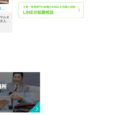
【税務コンサルタント】営業経験者必見！何事もチャンスと捉えて挑戦できる方！情熱をもって経営者をサポート！メリハリをもって仕事ができる税理士法人
サルタ
次入力
だきま
入れ経
信頼さ