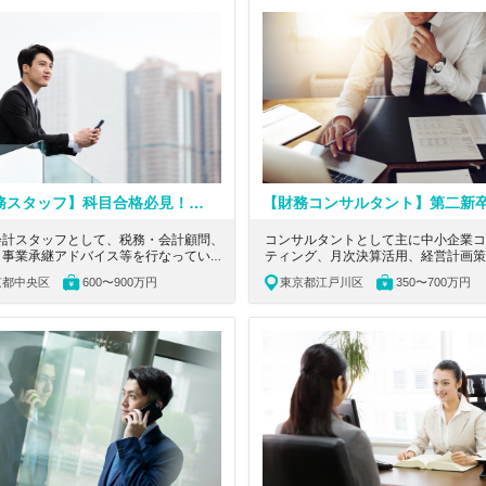
です。
【税務スタッフ】科目合格必見！大学院費用負担！お客様は上場企業から中小まで幅広く経験できる、実務と勉強の両立が可能な税理士法人
会計スタッフとして、税務・会計顧問、
コンサルタントとして主に中小企業コ
・事業承継アドバイス等を行なっていた
ティング、月次決算活用、経営計画策
ます。東京都中央区にある、科目合格者
担当いただきます。東京都江戸川区に
京都中央区
600〜900万円
東京都江戸川区
350〜700万円
！大学院費用負担！お客様は上場企業か
第二新卒未経験者歓迎、無借金経営の
小まで幅広く経験できる、実務と勉強の
業コンサルティング企業の求人です。
が可能な税理士法人です。