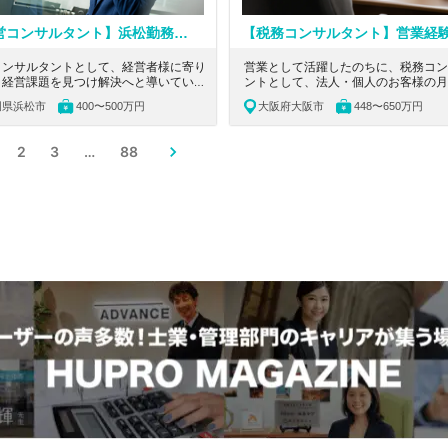
【経営コンサルタント】浜松勤務！充実した教育制度あり、マイカー通勤OKの創業45年越え税理士法人
コンサルタントとして、経営者様に寄り
営業として活躍したのちに、税務コン
、経営課題を見つけ解決へと導いていた
ントとして、法人・個人のお客様の月
ます。静岡県浜松市にある、充実した教
から決算・申告業務、巡回を担当いた
岡県浜松市
400〜500万円
大阪府大阪市
448〜650万円
あり、マイカー通勤OK、創業45年越
す。長く働きたい人も、独立を視野に
税理士法人の求人です。
験を積みたい人でも歓迎。経営者から
れている会計事務所の求人です。
2
3
…
88