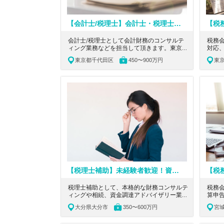
【会計士/税理士】会計士・税理士の有資格者歓迎！給与水準◎職場全体で働く一体感のある税理士法人
会計士/税理士として会計財務のコンサルテ
税務
ィング業務などを担当して頂きます。東京都
対応
千代田区にあり、会計・財務・ファイナンス
コン
東京都千代田区
450〜900万円
東
領域を超えた支援等、あなたが手を挙げたこ
ます
と、できますと断言したことに惜しみないサ
人・
ポートを約束する税理士法人の求人です。
と携
す。
【税理士補助】未経験者歓迎！資格取得支援！顧問先が630社になり、相続・申告業務にも力を入れていく大分でもトップクラスの税理士法人
税理士補助として、本格的な財務コンサルテ
税務
ィングや相続、資金調達アドバイザリー業
算申
務、再生案件等をご担当いただきます。顧問
当頂
大分県大分市
350〜600万円
宮
先が630社になり、相続・申告業務にも力を
のビ
入れていく大分でもトップクラスの税理士法
求人