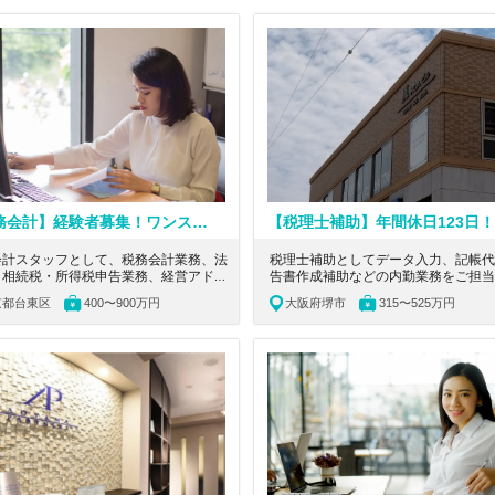
【税務会計】経験者募集！ワンストップでトータルサービスを提供する税理士法人
会計スタッフとして、税務会計業務、法
税理士補助としてデータ入力、記帳代
・相続税・所得税申告業務、経営アドバ
告書作成補助などの内勤業務をご担当
リー業務をお任せします。上場企業や公
きます。大阪府堺市にある年間休日12
京都台東区
400〜900万円
大阪府堺市
315〜525万円
定企業のお客様をお任せすることもあ
残業少なめで勉強との両立可能な税理
将来的に、事務所発展のためのアイデア
の求人です。
をお願いしたいと思っています。