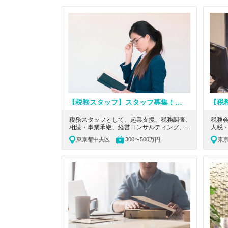
【税務スタッフ】スタッフ募集！税務スタッフとして、企業支援や事業継承に携わりたい方募集
税務スタッフとして、起業支援、税務調査、
税務
相続・事業承継、経営コンサルティング、医
人税
業支援、セカンドオピニオン、原則内勤、月
イザ
東京都中央区
300〜500万円
東
次決算業務（会計ソフト入力、試算表作成）
開予
等業務をお任せします。
り、
ス等