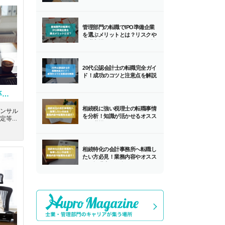
管理部門の転職でIPO準備企業
を選ぶメリットとは？リスクや
転職市場での評価とともに解説
します！
20代公認会計士の転職完全ガイ
ド！成功のコツと注意点を解説
【財務コンサルタント】第二新卒歓迎！営業経験・金融経験歓迎！！経営者の右腕になりたい方求む！年間休日125日の無借金経営の中小企業コンサルティング企業
相続税に強い税理士の転職事情
ンサル
を分析！知識が活かせるオスス
定等を
メの職場とは？
ある、
中小企
相続特化の会計事務所へ転職し
たい方必見！業務内容やオスス
メの転職先を紹介！