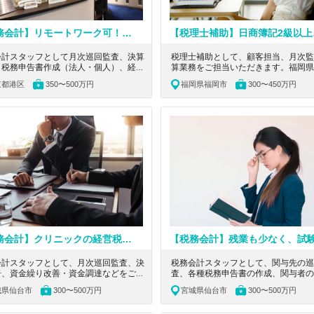
【税務会計】リモートワーク可！充実した教育制度！多種多様なクライアントと携わることができる税理士法人
【税理士補助
会計スタッフとして月次巡回監査、決算
税理士補助として、顧客担当、月次監
、税務申告書作成（法人・個人）、経営
算業務をご担当いただきます。福岡県
サルティング等の業務をご担当いただき
にある、日商簿記2級以上！創業40年
京都港区
350〜500万円
福岡県福岡市
300〜450万円
。東京都港区にあり上場企業から芸能
る歴史に裏打ちされた信頼と実績のあ
アスリートまで多種多様なクライアント
士法人の求人です。
わることができる税理士法人の求人で
【税務会計】クリニックの経営税務に強みを持つ！教育体制◎！経験に不安があってもエントリーOK！中小企業のビジネスパートナーとなる税理士事務所
会計スタッフとして、月次巡回監査、決
税務会計スタッフとして、関与先の巡
告、資金繰り改善・資金調達などをご担
査、各種税務申告書の作成、関与者の
きます。宮城県仙台市にある、中小企業
般・財務書類作成などをご担当いただ
城県仙台市
300〜500万円
宮城県仙台市
300〜500万円
ジネスパートナーとなる税理士事務所の
す。宮城県仙台市にある、残業も少な
です。
験勉強との両立も可能な税理士事務所