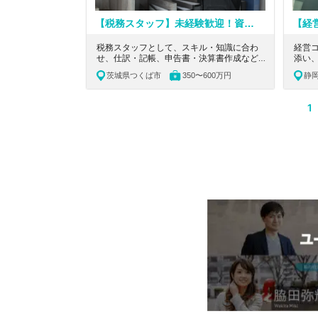
【税務スタッフ】未経験歓迎！資格取得応援！固定残業なし、開業支援から事業承継まで、幅広い経験が積める会計事務所
税務スタッフとして、スキル・知識に合わ
経営
せ、仕訳・記帳、申告書・決算書作成など幅
添い
広い税務会計業務に携わっていただきます。
だき
茨城県つくば市
350〜600万円
静
茨城県つくば市にある、未経験歓迎、固定残
育制度
業なし、開業支援から事業承継まで、幅広い
えの
経験が積める会計事務所の求人です。
1