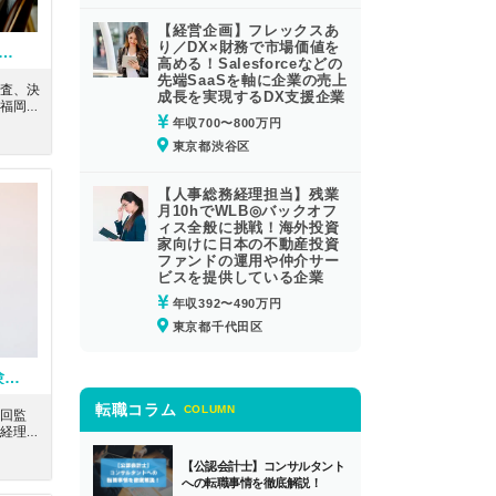
【経営企画】フレックスあ
り／DX×財務で市場価値を
】日商簿記2級以上！創業40年を超える歴史に裏打ちされた信頼と実績のある税理士法人
高める！Salesforceなどの
先端SaaSを軸に企業の売上
査、決
成長を実現するDX支援企業
福岡市
を超え
年収700〜800万円
る税理
東京都渋谷区
【人事総務経理担当】残業
月10hでWLB◎バックオフ
ィス全般に挑戦！海外投資
家向けに日本の不動産投資
ファンドの運用や仲介サー
ビスを提供している企業
年収392〜490万円
東京都千代田区
【税務会計】残業も少なく、試験勉強との両立も可能！会計の専門家として事業経営をトータルにサポートする税理士事務所
転職コラム
COLUMN
回監
経理全
きま
く、試
【公認会計士】コンサルタント
の求人
への転職事情を徹底解説！