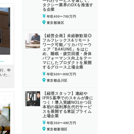
ー代行サービスを通じて、
タクシー業界のDXを推進す
る企業
年収400〜700万円
東京都港区
【経営企画】未経験歓迎◎
フルフレックス&リモート
ワーク可能／リカバリーウ
ェア「BAKUNE」をはじ
め、睡眠・疲労回復・身体
パフォーマンス向上をテー
【税理士補助】年間休日123日！残業少なめ！勉強との両立ができて働きやすくスキルアップできる税理士法人
マにしたプロダクトを展開
するグロース上場企業
行、申
年収500〜800万円
いただ
3日、
東京都品川区
士法人
【経理スタッフ】連結や
IFRS基準でのスキルが身に
つく！導入実績NO1かつ日
本初の福利厚生代行サービ
スを展開する東証プライム
上場企業
年収350〜480万円
東京都新宿区