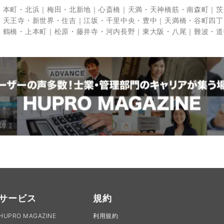
・本町・北浜
梅田・北新地
心斎橋
天満・天神橋筋・南森町
茨
天王寺・新世界・住吉
江坂・千里中央・豊中
天満橋・谷町四丁
鶴橋・上本町
松原・藤井寺・河内長野
東大阪・八尾
難波・道
サービス
規約
HUPRO MAGAZINE
利用規約