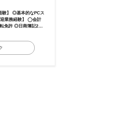
 【実務未経
で、実務未経験者の方で
はマネジメント候補とし
ク
しょう！！