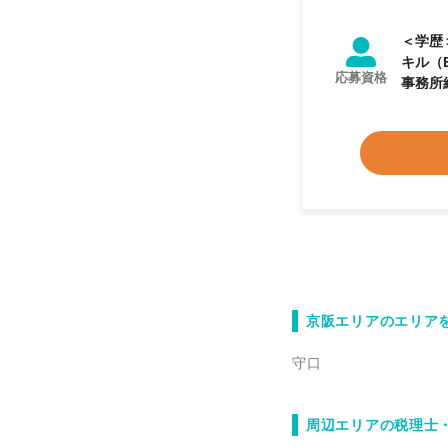
＜学歴＞ ◎
キル（Ex
応募資格
事務所経験者 ◯金融機
【歓迎資
験でも
も学ん
てご活
京阪エリアのエリア
守口
周辺エリアの税理士