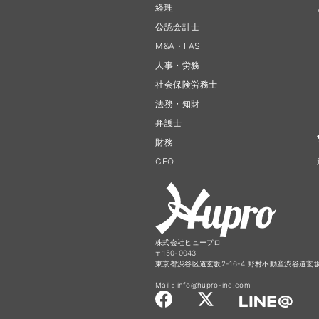
経理
公認会計士
M&A・FAS
人事・労務
社会保険労務士
法務・知財
弁護士
財務
CFO
株式会社ヒュープロ
〒150-0043
東京都渋谷区道玄坂2-16-4 野村不動産渋谷道玄坂
Mail：info@hupro-inc.com