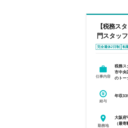
【税務スタ
門スタッフ
完全週休2日制
転
税務ス
市中央
仕事内容
のトー
年収33
給与
大阪府
（最寄
勤務地