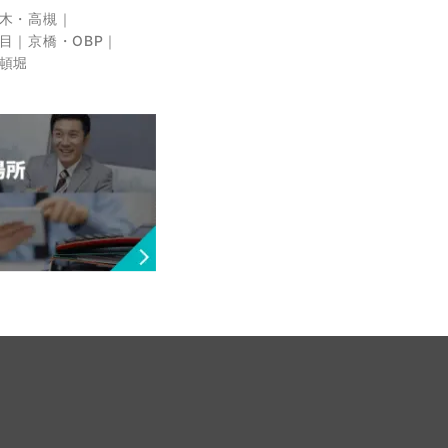
木・高槻
目
京橋・OBP
頓堀