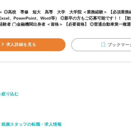
高校 専修 短大 高専 大学 大学院 ＜業務経験＞ 【必須業務経験】 ◎基本的なPCス
cel、PowerPoint、Word等） ◎新卒の方もご応募可能です！！ 【歓迎業務経験】 ◯会計
関出身者 ＜資格＞ 【必要資格】 ◎普通自動車第一種運転免許 ◎日商簿記2級
格】 ◯日商簿記検定3級以上 ◯ファイナンシャル・プランニング技能士3級以上
成長できる環境です！】 ◆経験豊富なスタッフが在籍しておりますの
でいただく意欲があれば成長して働ける環境があります！ ◆将来的に
求人詳細を見る
ブックマー
躍いただきたいと考えておりますので、私たちとともに成長していきま
を絞り込む
・税務スタッフの転職・求人情報