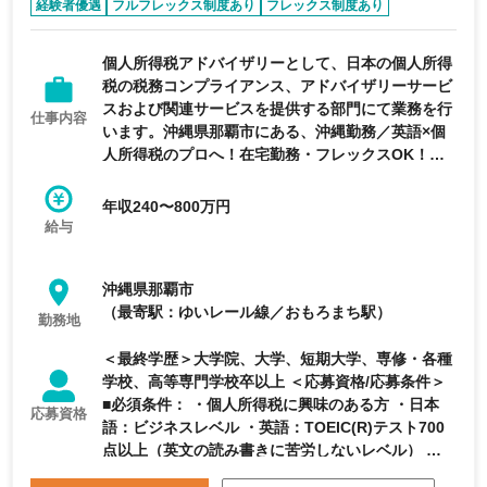
経験者優遇
フルフレックス制度あり
フレックス制度あり
年間休日120日以上
エージェントおすすめ求人
個人所得税アドバイザリーとして、日本の個人所得
税の税務コンプライアンス、アドバイザリーサービ
スおよび関連サービスを提供する部門にて業務を行
仕事内容
います。沖縄県那覇市にある、沖縄勤務／英語×個
人所得税のプロへ！在宅勤務・フレックスOK！研
修・海外研修充実／グローバル人材を支援するBig4
系税理士法人
年収240〜800万円
給与
沖縄県那覇市
（最寄駅：ゆいレール線／おもろまち駅）
勤務地
＜最終学歴＞大学院、大学、短期大学、専修・各種
学校、高等専門学校卒以上 ＜応募資格/応募条件＞
■必須条件： ・個人所得税に興味のある方 ・日本
応募資格
語：ビジネスレベル ・英語：TOEIC(R)テスト700
点以上（英文の読み書きに苦労しないレベル） ・
Microsoft Excel、Wordの使用経験 ■歓迎条件：