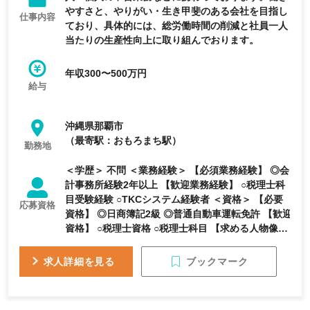
やすさと、やりがい・生き甲斐のある会社を目指し
仕事内容
ており、具体的には、総労働時間の削減と社員一人
当たりの生産性向上に取り組んでおります。
年収300〜500万円
給与
沖縄県那覇市
（最寄駅：おもろまち駅）
勤務地
＜学歴＞ 不問 ＜業務経験＞ 【必須業務経験】 ◎会
計事務所経験2年以上 【歓迎業務経験】 ○税理士科
目受験経験 ○TKCシステム経験者 ＜資格＞ 【必要
応募資格
資格】 ◎日商簿記2級 ◎普通自動車運転免許 【歓迎
資格】 ○税理士資格 ○税理士科目 【求める人物像】
・専門スキルを身につけて成長したい方 ・税務・
会計・経営指導を通して、沖縄の地域社会に貢献し
ブックマーク
求人詳細を見る
たい方 ・Iターン、Uターンの方 ・人とのコミュニ
ケーションが好きな方