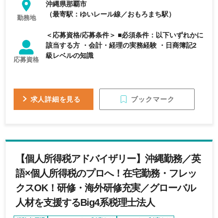
沖縄県那覇市
（最寄駅：ゆいレール線／おもろまち駅）
勤務地
＜応募資格/応募条件＞ ■必須条件：以下いずれかに
該当する方 ・会計・経理の実務経験 ・日商簿記2
級レベルの知識
応募資格
ブックマーク
求人詳細を見る
【個人所得税アドバイザリー】沖縄勤務／英
語×個人所得税のプロへ！在宅勤務・フレッ
クスOK！研修・海外研修充実／グローバル
人材を支援するBig4系税理士法人