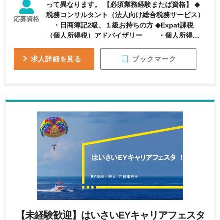
って異なります。 【必須業務経験またば資格】 ◆
税務コンサルタント（法人向け総合税務サービス）
応募資格
・日商簿記2級、１級お持ちの方 ◆Expat課税
（個人所得税）アドバイザリー ・個人所得税
に興味あり ・日本語：ビジネスレベル ・英
語：TOEIC 700 点以上を目安として英語の読み書
ブックマーク
求人詳細を見る
きに苦労しないレベル ◆移転価格部門／リサーチ・
分析担当（TP） ・OA スキル中級レベル、Excel
関数（SUMIF、SUBTOTAL,VLOOKUP、ピボット
など）ができる程度 ・TOEIC 700 以上 ◆給与計
算・社保アウトソーシング部門（Payroll） ・日
本語 ビジネスレベル ・英語 メール対応レベ
ル ・Microsoft Excel(関数)・Word・
PowerPointの使用経験
【未経験歓迎】はいさいEYキャリアフェスタ