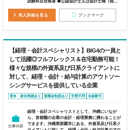
試験科目合格者 ◆公認会計士又は会計士補（税務実
務経験があれば尚可） ◆日本語：ビジネスレベル ◆
英語：意欲があること ◆Microsoft Excel・Word・
ブックマーク
求人詳細を見る
PowerPointの使用経験 ＜WANT＞ ◆大規模法人へ
の関与経験、連結納税、組織再編のアドバイザリー
経験あれば尚可 ◆TOEIC 550以上又は海外留学、海
外勤務経験あれば尚可 ◆Microsoft Excel関数やマ
クロ等の経験があれば尚可 【スタッフ/Staff】 ＜
【経理・会計スペシャリスト】BIG4の一員と
MUST＞ ◆税理士、税理士試験合格者（大学院卒に
よる科目免除を含む）又は税理士試験科目合格者 ◆
して活躍◎フルフレックス＆在宅勤務可能！
公認会計士又は会計士補 ◆日本語：ビジネスレベル
様々な規模の外資系及び日系クライアントに
◆英語：意欲があること ◆Microsoft Excel・
Word・PowerPointの使用経験 ＜WANT＞ ◆会計
対して、経理・会計・給与計算のアウトソー
事務もしくは一般事業会社経理部での経験あれば尚
シングサービスを提供している企業
可 【アシスタント/Assidtant】 ＜MUST＞ ◆税理
士試験受験経験者、及び現在取得を目指して挑戦し
育休・産休実績あり
退職金制度あり
学歴不問
未経験可
ている方 ◆日商簿記2級、１級お持ちの方 ◆日本
第二新卒歓迎
語：ビジネスレベル ◆英語：意欲があること
◆Microsoft Excel・Word・PowerPointの使用経
経理・会計スペシャリストとして、沖縄にいなが
験 ＜WANT＞ ◆会計事務若しくは一般事業会社経
ら、首都圏の企業の会計・経理業務に携わることが
理部での経験あれば尚可
できます。沖縄県那覇市にある、外資系及び日系ク
仕事内容
ライアントに対して、経理・会計・給与計算のアウ