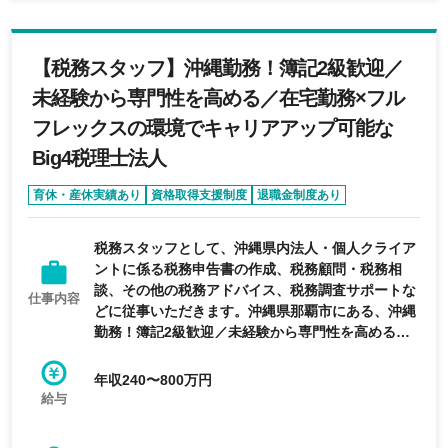
【税務スタッフ】沖縄勤務！簿記2級歓迎／
未経験から専門性を高める／在宅勤務×フル
フレックスの環境でキャリアアップ可能な
Big4税理士法人
育休・産休実績あり
資格取得支援制度
退職金制度あり
フルフレックス制度あり
フレックス制度あり
税務スタッフとして、沖縄県内法人・個人クライア
ントに係る税務申告書の作成、税務顧問・税務相
談、その他の税務アドバイス、税務調査サポートな
仕事内容
どに従事いただきます。沖縄県那覇市にある、沖縄
勤務！簿記2級歓迎／未経験から専門性を高める／
在宅勤務×フルフレックスの環境でキャリアアップ
可能なBig4税理士法人
年収240〜800万円
給与