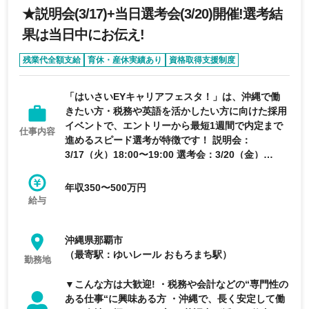
★説明会(3/17)+当日選考会(3/20)開催!選考結
果は当日中にお伝え!
残業代全額支給
育休・産休実績あり
資格取得支援制度
退職金制度あり
学歴不問
「はいさいEYキャリアフェスタ！」は、沖縄で働
きたい方・税務や英語を活かしたい方に向けた採用
イベントで、エントリーから最短1週間で内定まで
仕事内容
進めるスピード選考が特徴です！ 説明会：
3/17（火）18:00〜19:00 選考会：3/20（金）
10:00〜18:00 会場：EY税理士法人 沖縄事務所 ス
テップ：エントリー → 適性検査 → 説明会 → 選考
年収350〜500万円
会 → 内定 対象：税務知識を活かしたい人、英語を
給与
使いたい人、沖縄で働きたい人 経験がなくても、
興味がある！やってみたい！成長したい！ そんな
沖縄県那覇市
方は是非エントリーください！
（最寄駅：ゆいレール おもろまち駅）
勤務地
▼こんな方は大歓迎! ・税務や会計などの“専門性の
ある仕事“に興味ある方 ・沖縄で、長く安定して働