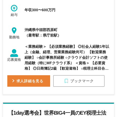
年収300〜600万円
給与
沖縄県中頭郡西原町
（最寄駅：県庁前駅）
勤務地
＜業務経験＞ 【必須業務経験】 ◎社会人経験1年以
上（金融、経理、営業業務経験尚可） 【歓迎業務
経験】 ○会計事務所経験 ○クラウド会計ソフトの使
応募資格
用経験（特にMFクラウド系） ＜資格＞ 【必要資
格】 ◎日商簿記2級 【歓迎資格】 ○税理士科目合格
○社会保険労務士資格 【求める人物像】 ◆同社の従
業員に求める価値観として第一のプライオリティ
ブックマーク
求人詳細を見る
は、家族を何より大事にしてほしい。次に自分自身
の健康を大事にする。仕事はその次。そのために業
務の生産性などを上げられる方 ◆誠実で信頼のおけ
る方 ◆会社の中核メンバーとして活躍したい方
【1day選考会】世界BIG4一員のEY税理士法