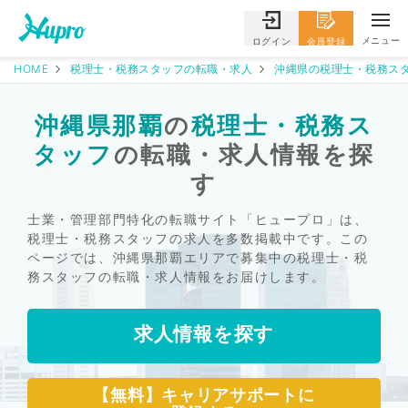
メニュー
ログイン
会員登録
HOME
税理士・税務スタッフの転職・求人
沖縄県の税理士・税務スタ
沖縄県那覇
の
税理士・税務ス
タッフ
の転職・求人情報を探
す
士業・管理部門特化の転職サイト「ヒュープロ」は、
税理士・税務スタッフの求人を多数掲載中です。この
ページでは、沖縄県那覇エリアで募集中の税理士・税
務スタッフの転職・求人情報をお届けします。
求人情報を探す
【無料】キャリアサポートに