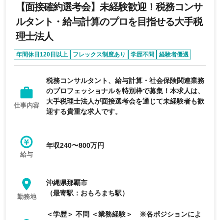
【面接確約選考会】未経験歓迎！税務コンサ
ルタント・給与計算のプロを目指せる大手税
理士法人
年間休日120日以上
フレックス制度あり
学歴不問
経験者優遇
エージェントおすすめ求人
税務コンサルタント、給与計算・社会保険関連業務
のプロフェッショナルを特別枠で募集！本求人は、
大手税理士法人が面接選考会を通じて未経験者も歓
仕事内容
迎する貴重な求人です。
年収240〜800万円
給与
沖縄県那覇市
（最寄駅：おもろまち駅）
勤務地
＜学歴＞ 不問 ＜業務経験＞ ※各ポジションによ