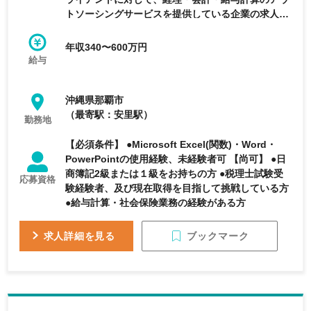
トソーシングサービスを提供している企業の求人で
す。
年収340〜600万円
給与
沖縄県那覇市
（最寄駅：安里駅）
勤務地
【必須条件】 ●Microsoft Excel(関数)・Word・
PowerPointの使用経験、未経験者可 【尚可】 ●日
商簿記2級または１級をお持ちの方 ●税理士試験受
応募資格
験経験者、及び現在取得を目指して挑戦している方
●給与計算・社会保険業務の経験がある方
ブックマーク
求人詳細を見る