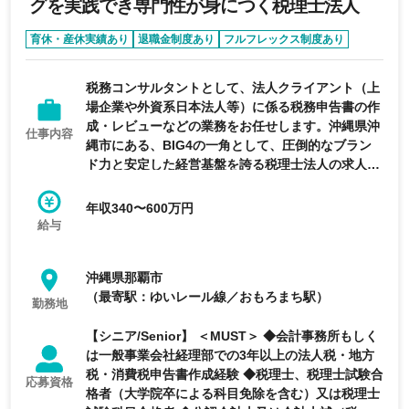
グを実践でき専門性が身につく税理士法人
育休・産休実績あり
退職金制度あり
フルフレックス制度あり
フレックス制度あり
リモートワーク可能
税務コンサルタントとして、法人クライアント（上
場企業や外資系日本法人等）に係る税務申告書の作
成・レビューなどの業務をお任せします。沖縄県沖
仕事内容
縄市にある、BIG4の一角として、圧倒的なブラン
ド力と安定した経営基盤を誇る税理士法人の求人で
す。
年収340〜600万円
給与
沖縄県那覇市
（最寄駅：ゆいレール線／おもろまち駅）
勤務地
【シニア/Senior】 ＜MUST＞ ◆会計事務所もしく
は一般事業会社経理部での3年以上の法人税・地方
税・消費税申告書作成経験 ◆税理士、税理士試験合
応募資格
格者（大学院卒による科目免除を含む）又は税理士