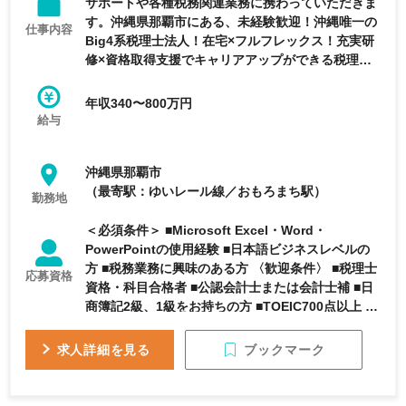
サポートや各種税務関連業務に携わっていただきま
す。沖縄県那覇市にある、未経験歓迎！沖縄唯一の
仕事内容
Big4系税理士法人！在宅×フルフレックス！充実研
修×資格取得支援でキャリアアップができる税理士
法人の求人です。
年収340〜800万円
給与
沖縄県那覇市
（最寄駅：ゆいレール線／おもろまち駅）
勤務地
＜必須条件＞ ■Microsoft Excel・Word・
PowerPointの使用経験 ■日本語ビジネスレベルの
方 ■税務業務に興味のある方 〈歓迎条件〉 ■税理士
応募資格
資格・科目合格者 ■公認会計士または会計士補 ■日
商簿記2級、1級をお持ちの方 ■TOEIC700点以上 ＜
OAスキル＞ ■Word（初級程度） ■Excel（初中級
程度）
ブックマーク
求人詳細を見る