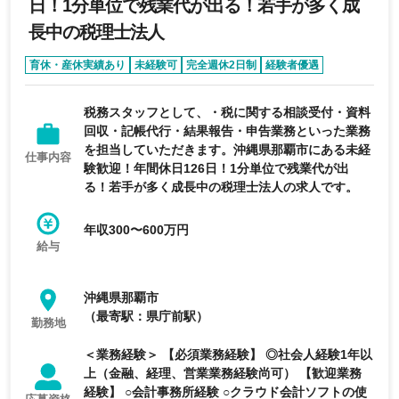
日！1分単位で残業代が出る！若手が多く成
長中の税理士法人
育休・産休実績あり
未経験可
完全週休2日制
経験者優遇
年間休日120日以上
税務スタッフとして、・税に関する相談受付・資料
回収・記帳代行・結果報告・申告業務といった業務
を担当していただきます。沖縄県那覇市にある未経
仕事内容
験歓迎！年間休日126日！1分単位で残業代が出
る！若手が多く成長中の税理士法人の求人です。
年収300〜600万円
給与
沖縄県那覇市
（最寄駅：県庁前駅）
勤務地
＜業務経験＞ 【必須業務経験】 ◎社会人経験1年以
上（金融、経理、営業業務経験尚可） 【歓迎業務
経験】 ○会計事務所経験 ○クラウド会計ソフトの使