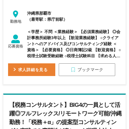
沖縄県那覇市
（最寄駅：県庁前駅）
勤務地
＜学歴＞ 不問 ＜業務経験＞ 【必須業務経験】 ◎会
計事務所経験3年以上 【歓迎業務経験】 ○クライア
ントへのアドバイス及びコンサルティング経験 ＜
応募資格
資格＞ 【必要資格】 ◎日商簿記2級 【歓迎資格】 ○
税理士試験受験経験 ○税理士試験科目 【求める人物
像】 ・真摯に仕事に取り組める人 ・クライアント
のために話を聞ける人
ブックマーク
求人詳細を見る
【税務コンサルタント】BIG4の一員として活
躍◎フルフレックス/リモートワーク可能/沖縄
勤務！「税務＋α」の提案型コンサルティン