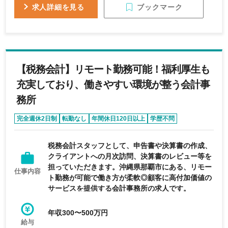
・ビジネスレベルの英語力 ・Microsoft Excel関
ブックマーク
求人詳細を見る
数、マクロ等の知見 ・他会計事務所等にて所得税
確定申告書作成の実務経験
【税務会計】リモート勤務可能！福利厚生も
充実しており、働きやすい環境が整う会計事
務所
完全週休2日制
転勤なし
年間休日120日以上
学歴不問
経験者優遇
税務会計スタッフとして、申告書や決算書の作成、
クライアントへの月次訪問、決算書のレビュー等を
担っていただきます。沖縄県那覇市にある、リモー
仕事内容
ト勤務が可能で働き方が柔軟◎顧客に高付加価値の
サービスを提供する会計事務所の求人です。
年収300〜500万円
給与