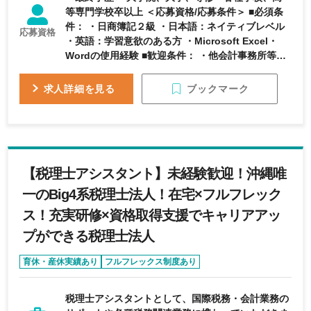
等専門学校卒以上 ＜応募資格/応募条件＞ ■必須条
件： ・日商簿記２級 ・日本語：ネイティブレベル
応募資格
・英語：学習意欲のある方 ・Microsoft Excel・
Wordの使用経験 ■歓迎条件： ・他会計事務所等に
て各種税務申告書作成等の実務経験 ・税理士／税
理士試験科目合格者、公認会計士 ・公認会計士短
ブックマーク
求人詳細を見る
答式合格者 ＜必要資格＞ 必要条件：公認会計士、
会計士補、税理士、税理士科目合格簿記論、税理士
科目合格財務諸表論、税理士科目合格法人税法、税
理士科目合格所得税法、税理士科目合格事業税
【税理士アシスタント】未経験歓迎！沖縄唯
一のBig4系税理士法人！在宅×フルフレック
ス！充実研修×資格取得支援でキャリアアッ
プができる税理士法人
育休・産休実績あり
フルフレックス制度あり
リモートワーク可能
女性活躍
完全週休2日制
税理士アシスタントとして、国際税務・会計業務の