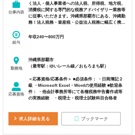
く法人・個人事業者への法人税、所得税、地方税、
消費税に関する専門的な税務アドバイザリー業務等
仕事内容
に従事いただきます。沖縄県那覇市にある、沖縄勤
務！法人税務・資産税・公益法人税務に幅広く携わ
れる／未経験歓迎×専門性を高められる／在宅勤務×
フルフレックスのBig4系税理士法人の求人です
年収240〜800万円
給与
沖縄県那覇市
（最寄駅：ゆいレール線／おもろまち駅）
勤務地
＜応募資格/応募条件＞ ■必須条件： ・日商簿記２
級 ・Microsoft Excel・Wordの使用経験 ■歓迎条
件： ・他会計事務所等にて各種税務申告書作成等
応募資格
の実務経験 ・税理士・税理士試験科目合格者
ブックマーク
求人詳細を見る