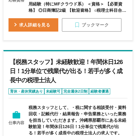
応募資格
用経験（特にMFクラウド系） ＜資格＞ 【必要資
格】 ◎日商簿記2級 【歓迎資格】 ○税理士科目合格
○社会保険労務士資格 【求める人物像】 ・同社の従
業員に求める価値観として第一のプライオリティ
ブックマーク
求人詳細を見る
は、家族を何より大事にしてほしい。次に自分自身
の健康を大事にする。仕事はその次。そのために業
務の生産性などを上げられる方 ・誠実で信頼のお
ける方 ・会社の中核メンバーとして活躍したい方
【税務スタッフ】未経験歓迎！年間休日126
日！1分単位で残業代が出る！若手が多く成
長中の税理士法人
育休・産休実績あり
未経験可
完全週休2日制
経験者優遇
年間休日120日以上
税務スタッフとして、・税に関する相談受付・資料
回収・記帳代行・結果報告・申告業務といった業務
を担当していただきます。沖縄県那覇市にある未経
仕事内容
験歓迎！年間休日126日！1分単位で残業代が出
る！若手が多く成長中の税理士法人の求人です。