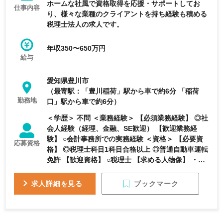
ホームな社風で資格取得を応援・サポートしてお
仕事内容
り、様々な業種のクライアントを持ち経験も積める
税理士法人の求人です。
年収350〜650万円
給与
愛知県豊川市
（最寄駅：「豊川稲荷」駅から車で約6分 「稲荷
勤務地
口」駅から車で約6分）
＜学歴＞ 不問 ＜業務経験＞ 【必須業務経験】 ◎社
会人経験（経理、金融、SE歓迎） 【歓迎業務経
験】 ○会計事務所での実務経験 ＜資格＞ 【必要資
応募資格
格】 ◎税理士科目1科目合格以上 ◎普通自動車運転
免許 【歓迎資格】 ○税理士 【求める人物像】 ・税
理士を目指されている方 ・地域密着で働きたい ・
いろんな業界の案件に携わってみたい ・資格取得
ブックマーク
求人詳細を見る
など、常に挑戦していきたい