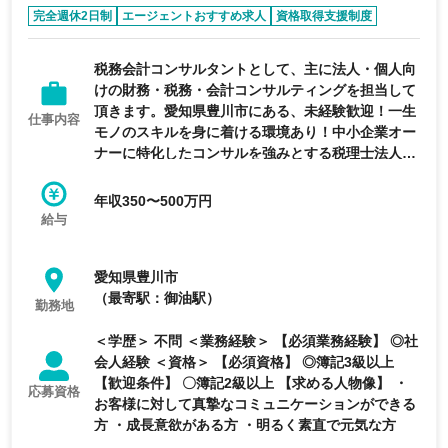
完全週休2日制
エージェントおすすめ求人
資格取得支援制度
急募求人
未経験可
税務会計コンサルタントとして、主に法人・個人向
けの財務・税務・会計コンサルティングを担当して
頂きます。愛知県豊川市にある、未経験歓迎！一生
仕事内容
モノのスキルを身に着ける環境あり！中小企業オー
ナーに特化したコンサルを強みとする税理士法人の
求人です。
年収350〜500万円
給与
愛知県豊川市
（最寄駅：御油駅）
勤務地
＜学歴＞ 不問 ＜業務経験＞ 【必須業務経験】 ◎社
会人経験 ＜資格＞ 【必須資格】 ◎簿記3級以上
【歓迎条件】 〇簿記2級以上 【求める人物像】 ・
応募資格
お客様に対して真摯なコミュニケーションができる
方 ・成長意欲がある方 ・明るく素直で元気な方