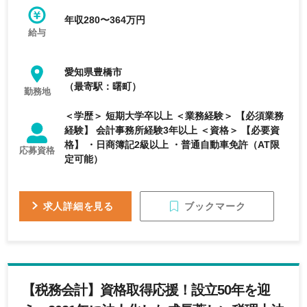
年収280〜364万円
給与
愛知県豊橋市
（最寄駅：曙町）
勤務地
＜学歴＞ 短期大学卒以上 ＜業務経験＞ 【必須業務
経験】 会計事務所経験3年以上 ＜資格＞ 【必要資
格】 ・日商簿記2級以上 ・普通自動車免許（AT限
応募資格
定可能）
ブックマーク
求人詳細を見る
【税務会計】資格取得応援！設立50年を迎