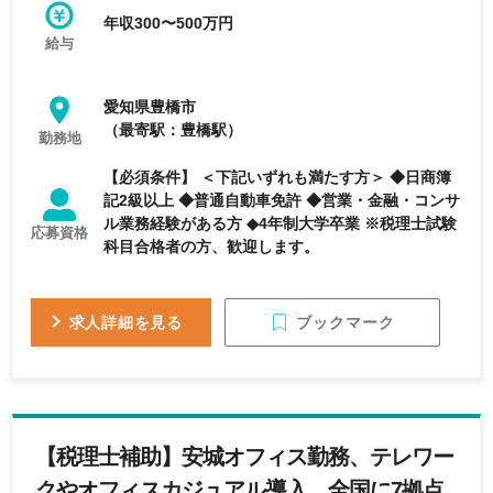
年収300〜500万円
給与
愛知県豊橋市
（最寄駅：豊橋駅）
勤務地
【必須条件】 ＜下記いずれも満たす方＞ ◆日商簿
記2級以上 ◆普通自動車免許 ◆営業・金融・コンサ
ル業務経験がある方 ◆4年制大学卒業 ※税理士試験
応募資格
科目合格者の方、歓迎します。
ブックマーク
求人詳細を見る
【税理士補助】安城オフィス勤務、テレワー
クやオフィスカジュアル導入、全国に7拠点