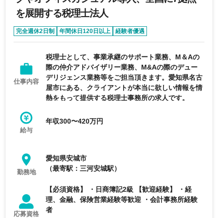
を展開する税理士法人
完全週休2日制
年間休日120日以上
経験者優遇
リモートワーク可能
税理士として、事業承継のサポート業務、M＆Aの
際の仲介アドバイザリー業務、M&Aの際のデュー
デリジェンス業務等をご担当頂きます。愛知県名古
仕事内容
屋市にある、クライアントが本当に欲しい情報を情
熱をもって提供する税理士事務所の求人です。
年収300〜420万円
給与
愛知県安城市
（最寄駅：三河安城駅）
勤務地
【必須資格】 ・日商簿記2級 【歓迎経験】 ・経
理、金融、保険営業経験等歓迎 ・会計事務所経験
者
応募資格