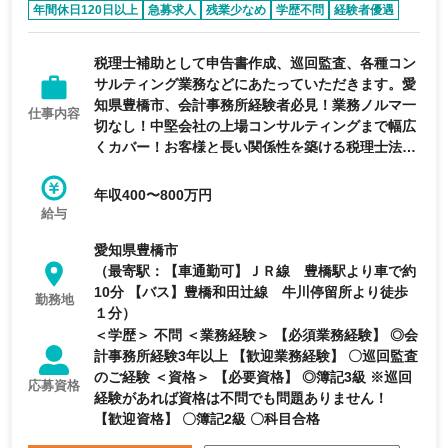
年間休日120日以上
急募求人
残業少なめ
学歴不問
経験者優遇
税理士補助として申告書作成、巡回監査、各種コン
サルティング業務などにあたっていただきます。愛
知県豊橋市、会計事務所経験者必見！業務ノルマ一
仕事内容
切なし！中堅会社の上場コンサルティングまで幅広
くカバー！お客様と長い関係性を築ける税理士法人
の求人です
年収400〜800万円
給与
愛知県豊橋市
（最寄駅：【車通勤可】ＪＲ線 豊橋駅より車で約
10分 【バス】豊橋和田辻線 牛川停留所より徒歩
勤務地
１分）
＜学歴＞ 不問 ＜業務経験＞ 【必須業務経験】 ◎会
計事務所経験3年以上 【歓迎業務経験】 〇巡回監査
のご経験 ＜資格＞ 【必要資格】 ◎簿記3級 ※巡回
応募資格
経験があれば資格は不問でも問題ありません！
【歓迎資格】 〇簿記2級 〇科目合格