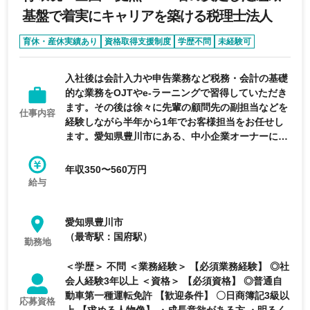
基盤で着実にキャリアを築ける税理士法人
育休・産休実績あり
資格取得支援制度
学歴不問
未経験可
第二新卒歓迎
入社後は会計入力や申告業務など税務・会計の基礎
的な業務をOJTやe-ラーニングで習得していただき
ます。その後は徐々に先輩の顧問先の副担当などを
仕事内容
経験しながら半年から1年でお客様担当をお任せし
ます。愛知県豊川市にある、中小企業オーナーに特
化したコンサルを強みとする税理士法人の求人で
す。
年収350〜560万円
給与
愛知県豊川市
（最寄駅：国府駅）
勤務地
＜学歴＞ 不問 ＜業務経験＞ 【必須業務経験】 ◎社
会人経験3年以上 ＜資格＞ 【必須資格】 ◎普通自
動車第一種運転免許 【歓迎条件】 〇日商簿記3級以
応募資格