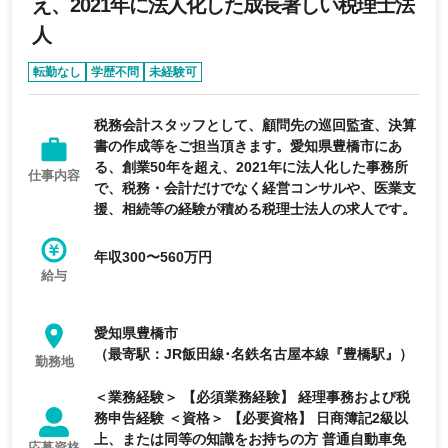
え、2021年に法人化した成長著しい税理士法
人
転勤なし
学歴不問
未経験可
税務会計スタッフとして、顧問先の巡回監査、決算
書の作成等をご担当頂きます。愛知県豊橋市にあ
る、創業50年を超え、2021年に法人化した事務所
仕事内容
で、税務・会計だけでなく経営コンサルや、医業支
援、相続等の経験が積める税理士法人の求人です。
年収300〜560万円
給与
愛知県豊橋市
（最寄駅：JR飯田線･名鉄名古屋本線『豊橋駅』）
勤務地
＜業務経験＞ 【必須業務経験】 経理事務および税
務申告経験 ＜資格＞ 【必要資格】 日商簿記2級以
上、または同等の知識をお持ちの方 普通自動車免
応募資格