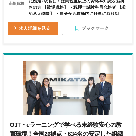
記検定2級もしくは同程度以上の資格や知識をお持
応募資格
ちの方 【歓迎資格】 ・税理士試験科目合格者 【求
める人物像】 ・自分から積極的に仕事に取り組む
向上心のある方 ・待ちの姿勢ではなく自ら働きか
けることが出来る方 ・明るく元気、素直な姿勢で
ブックマーク
求人詳細を見る
仕事に取り組んでいただける方
OJT・eラーニングで学べる未経験安心の教
育環境！全国26拠点・634名の安定した組織