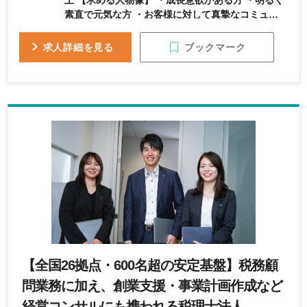
上 【求める人物像】 ・成長意欲がある方 ・明るく
素直で元気な方 ・お客様に対して真摯なコミュニ
ケーションができる方
ブックマーク
求人詳細を見る
【全国26拠点・600名超の安定基盤】税務顧
問業務に加え、創業支援・事業計画作成など
経営コンサルにも携われる税理士法人