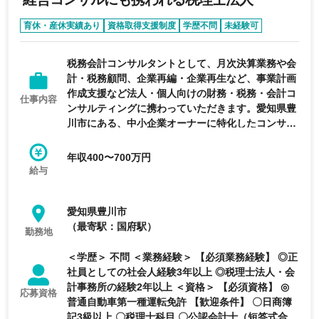
育休・産休実績あり
資格取得支援制度
学歴不問
未経験可
第二新卒歓迎
税務会計コンサルタントとして、月次決算業務や会
計・税務顧問、企業再編・企業再生など、事業計画
作成支援など法人・個人向けの財務・税務・会計コ
仕事内容
ンサルティングに携わっていただきます。愛知県豊
川市にある、中小企業オーナーに特化したコンサル
を強みとする税理士法人の求人です。
年収400〜700万円
給与
愛知県豊川市
（最寄駅：国府駅）
勤務地
＜学歴＞ 不問 ＜業務経験＞ 【必須業務経験】 ◎正
社員としての社会人経験3年以上 ◎税理士法人・会
計事務所の経験2年以上 ＜資格＞ 【必須資格】 ◎
応募資格
普通自動車第一種運転免許 【歓迎条件】 〇日商簿
記3級以上 〇税理士科目 〇公認会計士（短答式合格