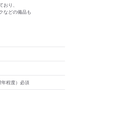
おり、

などの備品も

2年程度）必須

