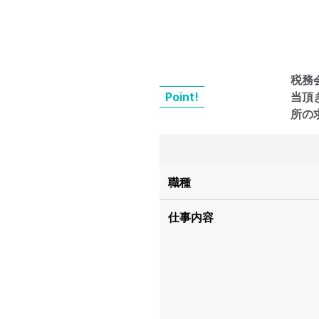
税務
Point!
当頂
所の
職種
仕事内容