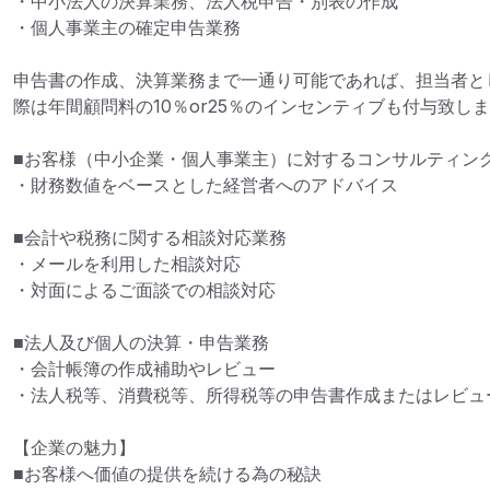
・中小法人の決算業務、法人税申告・別表の作成

・個人事業主の確定申告業務

申告書の作成、決算業務まで一通り可能であれば、担当者と
際は年間顧問料の10％or25％のインセンティブも付与致しま
■お客様（中小企業・個人事業主）に対するコンサルティング
・財務数値をベースとした経営者へのアドバイス

■会計や税務に関する相談対応業務

・メールを利用した相談対応

・対面によるご面談での相談対応

■法人及び個人の決算・申告業務

・会計帳簿の作成補助やレビュー

・法人税等、消費税等、所得税等の申告書作成またはレビュー
【企業の魅力】

■お客様へ価値の提供を続ける為の秘訣
