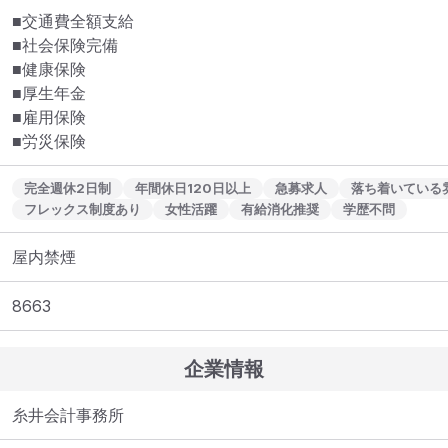
■交通費全額支給

■社会保険完備

■健康保険

■厚生年金

■雇用保険

■労災保険
完全週休2日制
年間休日120日以上
急募求人
落ち着いている
フレックス制度あり
女性活躍
有給消化推奨
学歴不問
屋内禁煙
8663
企業情報
糸井会計事務所