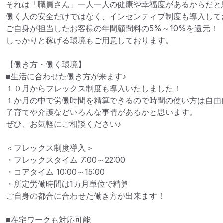
それは「職員さん」一人一人の健康や幸福度があるからだと思
働く人の安全だけではなく、インセンティブ制度も導入してお
ご自身が担当したお客様の年間顧問料の5%～10%を還元！

しっかりと稼げる環境もご用意しております。

【働き方・働く環境】

■生活に合わせた働き方が来ます♪

１０月からフレックス制度も導入いたしました！

１か月の中で労働時間を精算できるので時間の使い方は自由自
子育てや介護などいろんな事情があるかと思います。

ぜひ、お気軽にご相談ください♪

＜フレックス制度導入＞

・フレックスタイム 7:00～22:00

・コアタイム 10:00～15:00

・所定労働時間は1カ月単位で精算

ご自身の都合に合わせた働き方が出来ます！

■在宅ワークも対応可能
