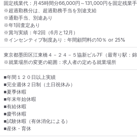
固定残業代：月45時間分66,000円～131,000円を固定残業
※超過勤務分は、超過勤務手当を別途支給

※通勤手当、別途あり

※年1回査定あり

※賞与実績：年2回（6月と12月）

※インセンティブ制度あり：年間顧問料の10％ or 25%
東京都墨田区江東橋４－２４－５協新ビル7F
（最寄り駅：錦
※就業場所の変更の範囲：求人者の定める就業場所
■年間１２０日以上実績

■完全週休２日制（土日祝休み）

■夏季休暇

■年末年始休暇

■有給休暇

■慶弔休暇

■試験休暇（有休消化による）

■産休・育休